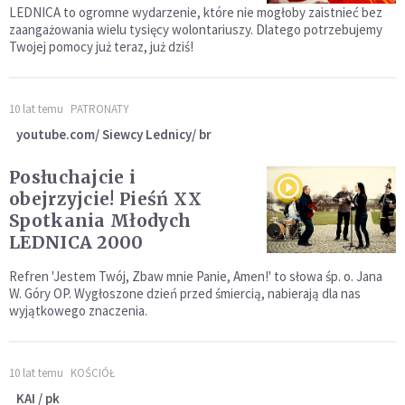
LEDNICA to ogromne wydarzenie, które nie mogłoby zaistnieć bez
zaangażowania wielu tysięcy wolontariuszy. Dlatego potrzebujemy
Twojej pomocy już teraz, już dziś!
10 lat temu
PATRONATY
youtube.com/ Siewcy Lednicy/ br
Posłuchajcie i
obejrzyjcie! Pieśń XX
Spotkania Młodych
LEDNICA 2000
Refren 'Jestem Twój, Zbaw mnie Panie, Amen!' to słowa śp. o. Jana
W. Góry OP. Wygłoszone dzień przed śmiercią, nabierają dla nas
wyjątkowego znaczenia.
10 lat temu
KOŚCIÓŁ
KAI / pk