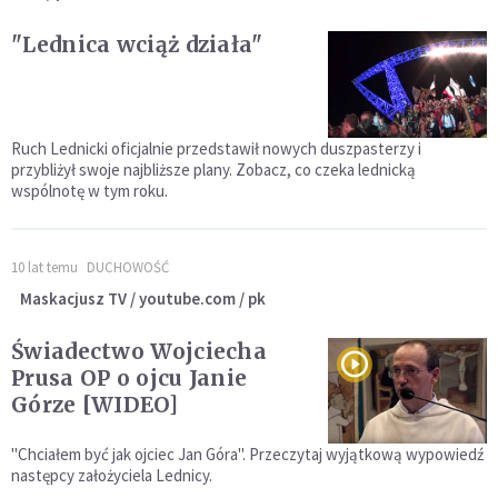
"Lednica wciąż działa"
Ruch Lednicki oficjalnie przedstawił nowych duszpasterzy i
przybliżył swoje najbliższe plany. Zobacz, co czeka lednicką
wspólnotę w tym roku.
10 lat temu
DUCHOWOŚĆ
Maskacjusz TV / youtube.com / pk
Świadectwo Wojciecha
Prusa OP o ojcu Janie
Górze [WIDEO]
"Chciałem być jak ojciec Jan Góra". Przeczytaj wyjątkową wypowiedź
następcy założyciela Lednicy.