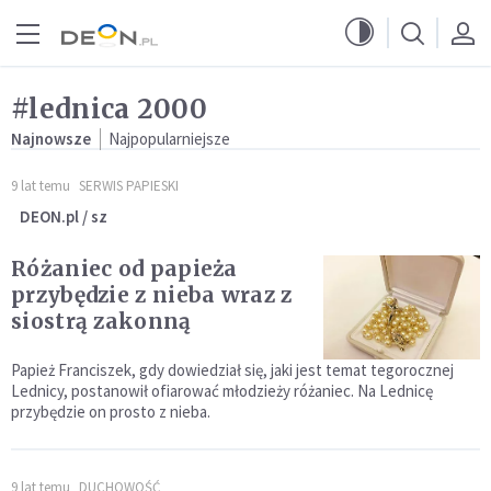
Przejdź do menu głównego
Przejdź do treści
#lednica 2000
Najnowsze
Najpopularniejsze
9 lat temu
SERWIS PAPIESKI
DEON.pl / sz
Różaniec od papieża
przybędzie z nieba wraz z
siostrą zakonną
Papież Franciszek, gdy dowiedział się, jaki jest temat tegorocznej
Lednicy, postanowił ofiarować młodzieży różaniec. Na Lednicę
przybędzie on prosto z nieba.
9 lat temu
DUCHOWOŚĆ