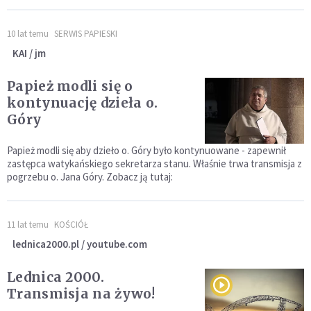
10 lat temu
SERWIS PAPIESKI
KAI / jm
Papież modli się o
kontynuację dzieła o.
Góry
Papież modli się aby dzieło o. Góry było kontynuowane - zapewnił
zastępca watykańskiego sekretarza stanu. Właśnie trwa transmisja z
pogrzebu o. Jana Góry. Zobacz ją tutaj:
11 lat temu
KOŚCIÓŁ
lednica2000.pl / youtube.com
Lednica 2000.
Transmisja na żywo!