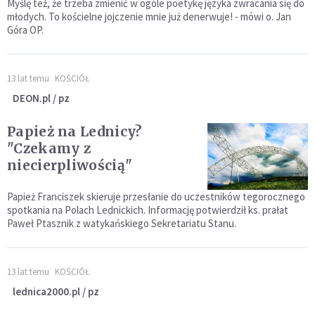
Myślę też, że trzeba zmienić w ogóle poetykę języka zwracania się do
młodych. To kościelne jojczenie mnie już denerwuje! - mówi o. Jan
Góra OP.
13 lat temu
KOŚCIÓŁ
DEON.pl / pz
Papież na Lednicy?
"Czekamy z
niecierpliwością"
Papież Franciszek skieruje przesłanie do uczestników tegorocznego
spotkania na Polach Lednickich. Informację potwierdził ks. prałat
Paweł Ptasznik z watykańskiego Sekretariatu Stanu.
13 lat temu
KOŚCIÓŁ
lednica2000.pl / pz