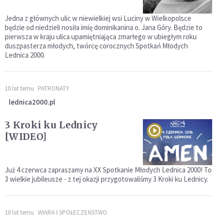
Jedna z głównych ulic w niewielkiej wsi Luciny w Wielkopolsce
będzie od niedzieli nosiła imię dominikanina o. Jana Góry. Będzie to
pierwsza w kraju ulica upamiętniająca zmarłego w ubiegłym roku
duszpasterza młodych, twórcę corocznych Spotkań Młodych
Lednica 2000.
10 lat temu
PATRONATY
lednica2000.pl
3 Kroki ku Lednicy
[WIDEO]
Już 4 czerwca zapraszamy na XX Spotkanie Młodych Lednica 2000! To
3 wielkie jubileusze - z tej okazji przygotowaliśmy 3 Kroki ku Lednicy.
10 lat temu
WIARA I SPOŁECZEŃSTWO