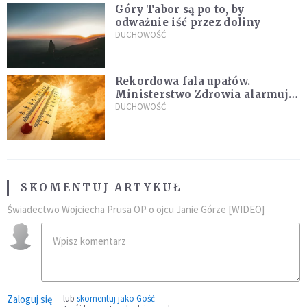
Góry Tabor są po to, by
odważnie iść przez doliny
DUCHOWOŚĆ
Rekordowa fala upałów.
Ministerstwo Zdrowia alarmuje
po doświadczeniach z czerwca
DUCHOWOŚĆ
SKOMENTUJ ARTYKUŁ
Świadectwo Wojciecha Prusa OP o ojcu Janie Górze [WIDEO]
Zaloguj się
lub
skomentuj jako Gość