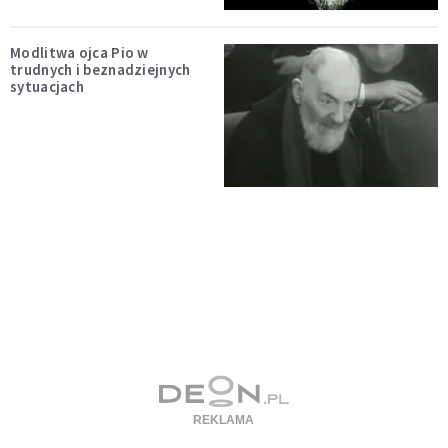
Modlitwa ojca Pio w
trudnych i beznadziejnych
sytuacjach