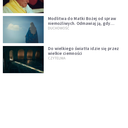
Modlitwa do Matki Bożej od spraw
niemożliwych. Odmawiaj ją, gdy
wszystko idzie źle
DUCHOWOŚĆ
Do wielkiego światła idzie się przez
wielkie ciemności
CZYTELNIA