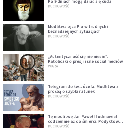
Po 9 dniach mogą dziać się cuda
DUCHOWOŚĆ
Modlitwa ojca Pio w trudnych i
beznadziejnych sytuacjach
DUCHOWOŚĆ
„Autentyczność się nie niesie”.
Katoliczki o presji i sile social mediów
WIARA
Telegram do św. Józefa. Modlitwa z
prośbą o szybki ratunek
DUCHOWOŚĆ
Tę modlitwę Jan Paweł II odmawiał
codziennie aż do śmierci. Podyktował
mu ją ojciec
DUCHOWOŚĆ