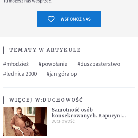
Tu możesz nas wesprzeć.
WSPOMÓŻ NAS
TEMATY W ARTYKULE
#młodzież
#powołanie
#duszpasterstwo
#lednica 2000
#jan góra op
WIĘCEJ W:
DUCHOWOŚĆ
Samotność osób
konsekrowanych. Kapucyn:
Życie w pojedynkę rzadko jest
DUCHOWOŚĆ
sielanką