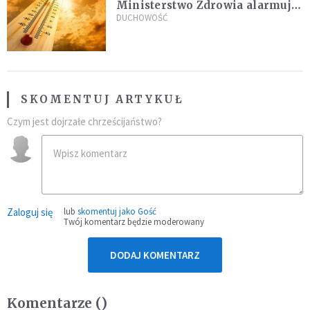
Ministerstwo Zdrowia alarmuje
po doświadczeniach z czerwca
DUCHOWOŚĆ
SKOMENTUJ ARTYKUŁ
Czym jest dojrzałe chrześcijaństwo?
Zaloguj się
lub
skomentuj jako Gość
Twój komentarz będzie moderowany
DODAJ KOMENTARZ
Komentarze (
)