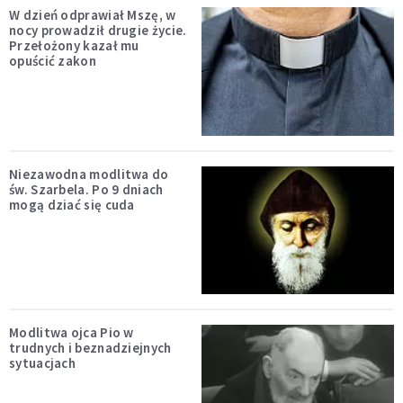
W dzień odprawiał Mszę, w
nocy prowadził drugie życie.
Przełożony kazał mu
opuścić zakon
Niezawodna modlitwa do
św. Szarbela. Po 9 dniach
mogą dziać się cuda
Modlitwa ojca Pio w
trudnych i beznadziejnych
sytuacjach