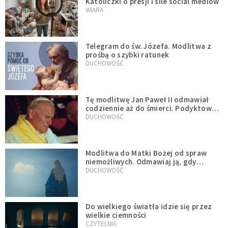
Katoliczki o presji i sile social mediów
WIARA
Telegram do św. Józefa. Modlitwa z
prośbą o szybki ratunek
DUCHOWOŚĆ
Tę modlitwę Jan Paweł II odmawiał
codziennie aż do śmierci. Podyktował
mu ją ojciec
DUCHOWOŚĆ
Modlitwa do Matki Bożej od spraw
niemożliwych. Odmawiaj ją, gdy
wszystko idzie źle
DUCHOWOŚĆ
Do wielkiego światła idzie się przez
wielkie ciemności
CZYTELNIA