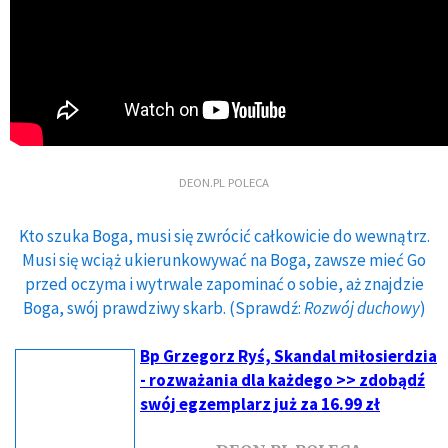
DEON.PL POLECA
Kto szuka Boga, musi się zwrócić całkowicie do wewnątrz.
Musi się wciąż ukierunkowywać na Boga, zawsze mieć Go
przed oczyma i wytrwale zapominać o sobie, aż znajdzie
Boga, swój prawdziwy skarb. (Sprawdź:
Rozwój duchowy
)
Bp Grzegorz Ryś, Skandal miłosierdzia
- rozważania dla każdego >> zdobądź
swój egzemplarz już za 16.99 zł