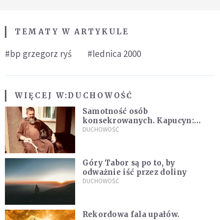
TEMATY W ARTYKULE
#bp grzegorz ryś
#lednica 2000
WIĘCEJ W:
DUCHOWOŚĆ
Samotność osób
konsekrowanych. Kapucyn:
Życie w pojedynkę rzadko jest
DUCHOWOŚĆ
sielanką
Góry Tabor są po to, by
odważnie iść przez doliny
DUCHOWOŚĆ
Rekordowa fala upałów.