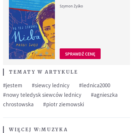
Szymon Żyśko
SPRAWDŹ CENĘ
TEMATY W ARTYKULE
#jestem
#siewcy lednicy
#lednica2000
#nowy teledysk siewców lednicy
#agnieszka
chrostowska
#piotr ziemowski
WIĘCEJ W:
MUZYKA