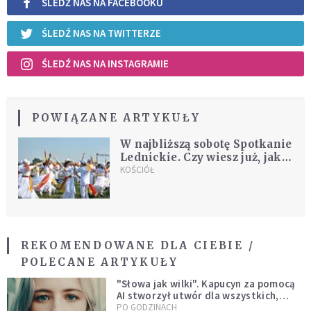
ŚLEDŹ NAS NA FACEBOOKU
ŚLEDŹ NAS NA TWITTERZE
ŚLEDŹ NAS NA INSTAGRAMIE
POWIĄZANE ARTYKUŁY
W najbliższą sobotę Spotkanie
Lednickie. Czy wiesz już, jakie
symbole otrzymasz?
KOŚCIÓŁ
REKOMENDOWANE DLA CIEBIE /
POLECANE ARTYKUŁY
"Słowa jak wilki". Kapucyn za pomocą
AI stworzył utwór dla wszystkich,
którzy doświadczają hejtu
PO GODZINACH