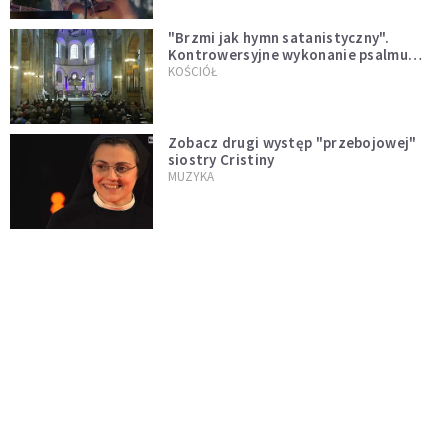
"Brzmi jak hymn satanistyczny".
Kontrowersyjne wykonanie psalmu
podczas mszy w Kolonii rozsierdziło
KOŚCIÓŁ
internautów
Zobacz drugi występ "przebojowej"
siostry Cristiny
MUZYKA