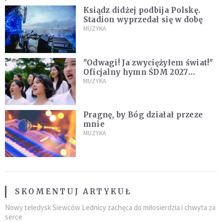
Ksiądz didżej podbija Polskę.
Stadion wyprzedał się w dobę
MUZYKA
"Odwagi! Ja zwyciężyłem świat!"
Oficjalny hymn ŚDM 2027
zaprezentowany
MUZYKA
Pragnę, by Bóg działał przeze
mnie
MUZYKA
SKOMENTUJ ARTYKUŁ
Nowy teledysk Siewców Lednicy zachęca do miłosierdzia i chwyta za
serce