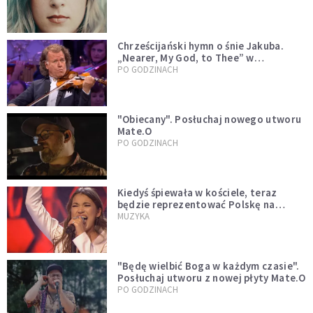
Chrześcijański hymn o śnie Jakuba.
„Nearer, My God, to Thee” w
wykonaniu André Rieu [WIDEO]
PO GODZINACH
"Obiecany". Posłuchaj nowego utworu
Mate.O
PO GODZINACH
Kiedyś śpiewała w kościele, teraz
będzie reprezentować Polskę na
Eurowizji. Zobaczcie jej występ
MUZYKA
"Będę wielbić Boga w każdym czasie".
Posłuchaj utworu z nowej płyty Mate.O
PO GODZINACH