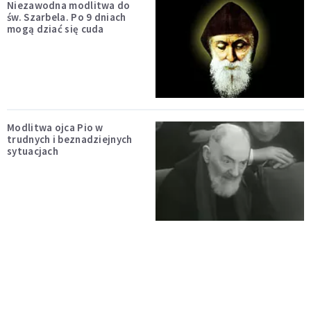
Niezawodna modlitwa do
św. Szarbela. Po 9 dniach
mogą dziać się cuda
Modlitwa ojca Pio w
trudnych i beznadziejnych
sytuacjach