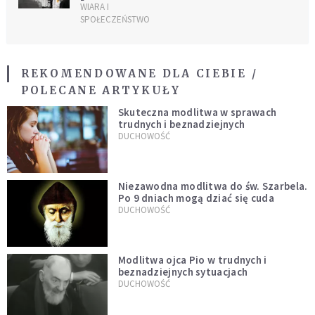
WIARA I
SPOŁECZEŃSTWO
REKOMENDOWANE DLA CIEBIE /
POLECANE ARTYKUŁY
Skuteczna modlitwa w sprawach
trudnych i beznadziejnych
DUCHOWOŚĆ
Niezawodna modlitwa do św. Szarbela.
Po 9 dniach mogą dziać się cuda
DUCHOWOŚĆ
Modlitwa ojca Pio w trudnych i
beznadziejnych sytuacjach
DUCHOWOŚĆ