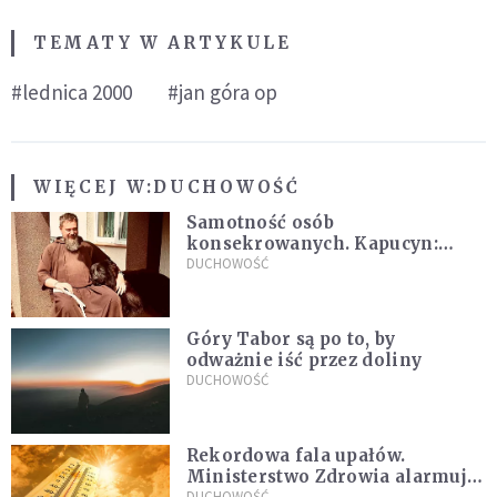
TEMATY W ARTYKULE
#lednica 2000
#jan góra op
WIĘCEJ W:
DUCHOWOŚĆ
Samotność osób
konsekrowanych. Kapucyn:
Życie w pojedynkę rzadko jest
DUCHOWOŚĆ
sielanką
Góry Tabor są po to, by
odważnie iść przez doliny
DUCHOWOŚĆ
Rekordowa fala upałów.
Ministerstwo Zdrowia alarmuje
DUCHOWOŚĆ