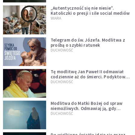
„Autentyczność się nie niesie”.
Katoliczki o presji i sile social mediów
WIARA
Telegram do św. Józefa. Modlitwa z
prośbą o szybki ratunek
DUCHOWOŚĆ
Tę modlitwę Jan Paweł II odmawiał
codziennie aż do śmierci. Podyktował
mu ją ojciec
DUCHOWOŚĆ
Modlitwa do Matki Bożej od spraw
niemożliwych. Odmawiaj ją, gdy
wszystko idzie źle
DUCHOWOŚĆ
Do wielkiego światła idzie się przez