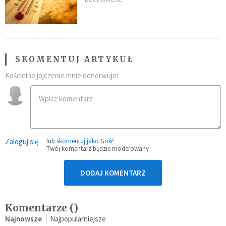
po doświadczeniach z czerwca
SKOMENTUJ ARTYKUŁ
Kościelne jojczenie mnie denerwuje!
Zaloguj się
lub
skomentuj jako Gość
Twój komentarz będzie moderowany
DODAJ KOMENTARZ
Komentarze (
)
Najnowsze
Najpopularniejsze