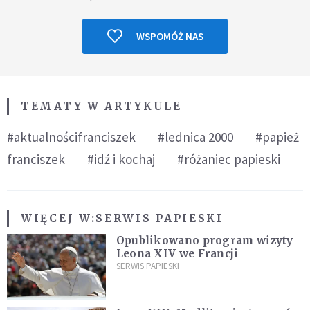
WSPOMÓŻ NAS
TEMATY W ARTYKULE
#aktualnościfranciszek
#lednica 2000
#papież
franciszek
#idź i kochaj
#różaniec papieski
WIĘCEJ W:
SERWIS PAPIESKI
Opublikowano program wizyty
Leona XIV we Francji
SERWIS PAPIESKI