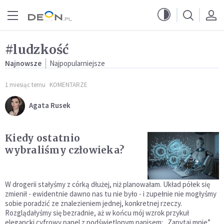
Przejdź do menu głównego
Przejdź do treści
#ludzkość
Najnowsze
Najpopularniejsze
1 miesiąc temu
KOMENTARZE
Agata Rusek
Kiedy ostatnio
wybraliśmy człowieka?
W drogerii stałyśmy z córką dłużej, niż planowałam. Układ półek się
zmienił - ewidentnie dawno nas tu nie było - i zupełnie nie mogłyśmy
sobie poradzić ze znalezieniem jednej, konkretnej rzeczy.
Rozglądałyśmy się bezradnie, aż w końcu mój wzrok przykuł
elegancki cyfrowy panel z podświetlonym napisem: „Zapytaj mnie”.