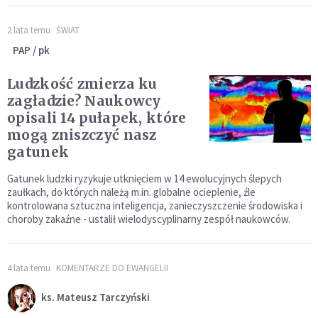
2 lata temu
ŚWIAT
PAP / pk
Ludzkość zmierza ku
zagładzie? Naukowcy
opisali 14 pułapek, które
mogą zniszczyć nasz
gatunek
Gatunek ludzki ryzykuje utknięciem w 14 ewolucyjnych ślepych
zaułkach, do których należą m.in. globalne ocieplenie, źle
kontrolowana sztuczna inteligencja, zanieczyszczenie środowiska i
choroby zakaźne - ustalił wielodyscyplinarny zespół naukowców.
4 lata temu
KOMENTARZE DO EWANGELII
ks. Mateusz Tarczyński