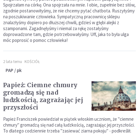
Spojrzałam na córkę. Ona spojrzała na mnie. I obie, zupełnie bez słów,
zgodnie postanowiłyśmy, że nie chcemy pytać chatbota. Ruszyłyśmy
na poszukiwanie człowieka. Sympatyczną pracownicę sklepu
znalazłyśmy dopiero po dłuższej chwili, gdzieś w głębi alejki z
szamponami. Zagadnęłyśmy i niemal za rękę zostałyśmy
doprowadzone tam, gdzie potrzebowałyśmy. Uff, jaka to była ulga
móc poprosić o pomoc człowieka!
2 lata temu
KOŚCIÓŁ
PAP / pk
Papież: Ciemne chmury
gromadzą się nad
ludzkością, zagrażając jej
przyszłości
Papież Franciszek powiedział w piątek włoskim uczniom, że "ciemne
chmury" gromadzą się nad całą ludzkością, zagrażając jej przyszłości.
To dlatego codziennie trzeba "zasiewać ziarna pokoju" - podkreślił.