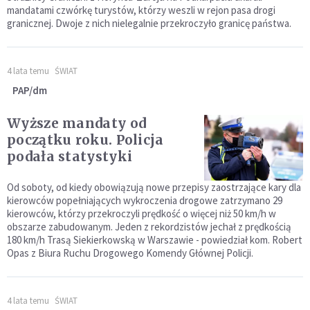
mandatami czwórkę turystów, którzy weszli w rejon pasa drogi
granicznej. Dwoje z nich nielegalnie przekroczyło granicę państwa.
4 lata temu
ŚWIAT
PAP/dm
Wyższe mandaty od
początku roku. Policja
podała statystyki
Od soboty, od kiedy obowiązują nowe przepisy zaostrzające kary dla
kierowców popełniających wykroczenia drogowe zatrzymano 29
kierowców, którzy przekroczyli prędkość o więcej niż 50 km/h w
obszarze zabudowanym. Jeden z rekordzistów jechał z prędkością
180 km/h Trasą Siekierkowską w Warszawie - powiedział kom. Robert
Opas z Biura Ruchu Drogowego Komendy Głównej Policji.
4 lata temu
ŚWIAT