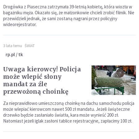
Drogówka z Piaseczna zatrzymała 39-letnią kobietę, która wiozła w
bagażniku męża. Okazało się, że małżonkowie chcieli zrobić filmik. Nie
przewidzieli jednak, że sami zostaną nagrani przez policyjny
wideorejestrator.
3 lata temu
ŚWIAT
rp.pl / tk
Uwaga kierowcy! Policja
może wlepić słony
mandat za źle
przewożoną choinkę
Za nieprawidłowo umieszczoną choinkę na dachu samochodu policja
może wlepiać kierowcom nawet 500 zł mandatu. Jeżeli świąteczne
drzewko będzie zasłaniało światła, kara może wynieść 200 zł.
Natomiast jeżeli iglak zasłoni tablice rejestracyjne, zapłacimy 100 zł.