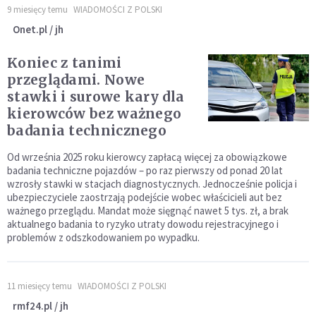
9 miesięcy temu
WIADOMOŚCI Z POLSKI
Onet.pl / jh
Koniec z tanimi
przeglądami. Nowe
stawki i surowe kary dla
kierowców bez ważnego
badania technicznego
Od września 2025 roku kierowcy zapłacą więcej za obowiązkowe
badania techniczne pojazdów – po raz pierwszy od ponad 20 lat
wzrosły stawki w stacjach diagnostycznych. Jednocześnie policja i
ubezpieczyciele zaostrzają podejście wobec właścicieli aut bez
ważnego przeglądu. Mandat może sięgnąć nawet 5 tys. zł, a brak
aktualnego badania to ryzyko utraty dowodu rejestracyjnego i
problemów z odszkodowaniem po wypadku.
11 miesięcy temu
WIADOMOŚCI Z POLSKI
rmf24.pl / jh