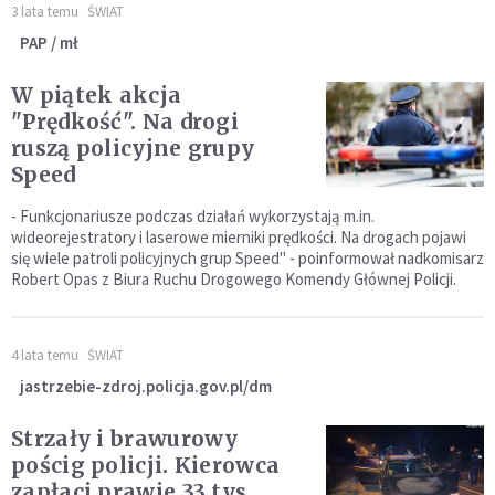
3 lata temu
ŚWIAT
PAP / mł
W piątek akcja
"Prędkość". Na drogi
ruszą policyjne grupy
Speed
- Funkcjonariusze podczas działań wykorzystają m.in.
wideorejestratory i laserowe mierniki prędkości. Na drogach pojawi
się wiele patroli policyjnych grup Speed" - poinformował nadkomisarz
Robert Opas z Biura Ruchu Drogowego Komendy Głównej Policji.
4 lata temu
ŚWIAT
jastrzebie-zdroj.policja.gov.pl/dm
Strzały i brawurowy
pościg policji. Kierowca
zapłaci prawie 33 tys.