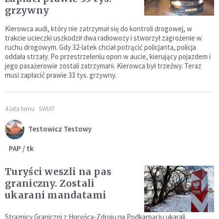
grzywny
Kierowca audi, który nie zatrzymał się do kontroli drogowej, w
trakcie ucieczki uszkodził dwa radiowozy i stworzył zagrożenie w
ruchu drogowym. Gdy 32-latek chciał potrącić policjanta, policja
oddała strzały. Po przestrzeleniu opon w aucie, kierujący pojazdem i
jego pasażerowie zostali zatrzymani. Kierowca był trzeźwy. Teraz
musi zapłacić prawie 33 tys. grzywny.
4 lata temu
ŚWIAT
Testowicz Testowy
PAP / tk
Turyści weszli na pas
graniczny. Zostali
ukarani mandatami
Strażnicy Graniczni z Horyńca-Zdroju na Podkarpaciu ukarali