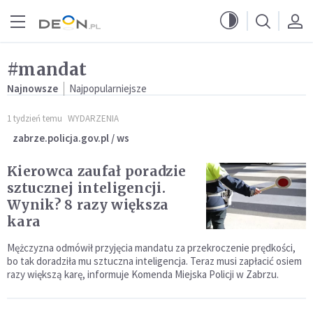
Przejdź do menu głównego
Przejdź do treści
#mandat
Najnowsze
Najpopularniejsze
1 tydzień temu
WYDARZENIA
zabrze.policja.gov.pl / ws
Kierowca zaufał poradzie
sztucznej inteligencji.
Wynik? 8 razy większa
kara
Mężczyzna odmówił przyjęcia mandatu za przekroczenie prędkości,
bo tak doradziła mu sztuczna inteligencja. Teraz musi zapłacić osiem
razy większą karę, informuje Komenda Miejska Policji w Zabrzu.