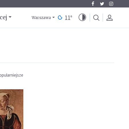
11
°
cej
Warszawa
opularniejsze