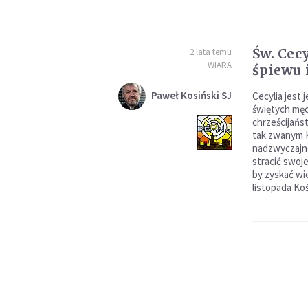
Św. Cec
2 lata temu
WIARA
śpiewu 
Paweł Kosiński SJ
Cecylia jest 
świętych mę
chrześcijańs
tak zwanym 
nadzwyczajne
stracić swoj
by zyskać wi
listopada Koś