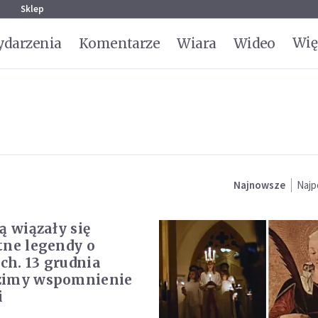
g
Sklep
Wię
darzenia
Komentarze
Wiara
Wideo
Najnowsze
Najp
ą wiązały się
tne legendy o
h. 13 grudnia
zimy wspomnienie
i