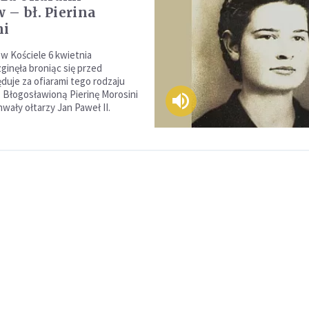
 – bł. Pierina
ni
 Kościele 6 kwietnia
ginęła broniąc się przed
duje za ofiarami tego rodzaju
 Błogosławioną Pierinę Morosini
wały ołtarzy Jan Paweł II.