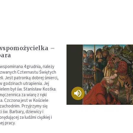
wspomożycielka –
bara
 wspominana 4 grudnia, należy
 zwanych Czternastu Świętych
i. Jest patronką dobrej śmierci,
 godzinach utrapienia. Jej
ielem był św. Stanisław Kostka.
męczennica za wiarę z ręki
a. Czczona jest w Kościele
zachodnim. Przyjrzymy się
ci św. Barbary, dziewicy i
rędującej za ludźmi ciężkiej i
ej pracy.