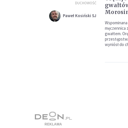
DUCHOWOŚĆ
gwałtów
Morosi
Paweł Kosiński SJ
Wspominana w
męczennica z
gwałtem. Orę
przestępstw.
wyniósł do ch