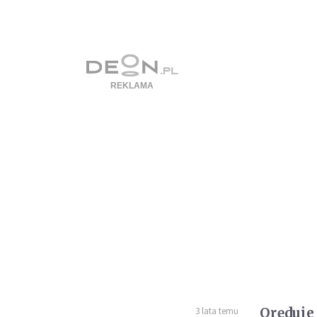
Oręduje
3 lata temu