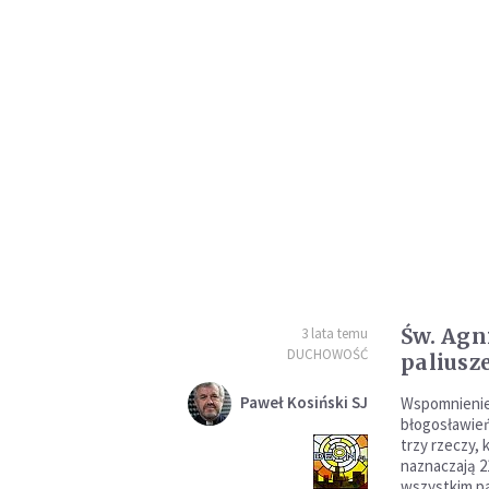
Św. Agn
3 lata temu
DUCHOWOŚĆ
paliusz
Paweł Kosiński SJ
Wspomnienie 
błogosławień
trzy rzeczy,
naznaczają 2
wszystkim pa