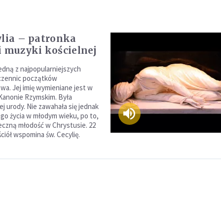
ylia – patronka
i muzyki kościelnej
jedną z najpopularniejszych
czennic początków
twa. Jej imię wymieniane jest w
Kanonie Rzymskim. Była
j urody. Nie zawahała się jednak
ego życia w młodym wieku, po to,
eczną młodość w Chrystusie. 22
ciół wspomina św. Cecylię.