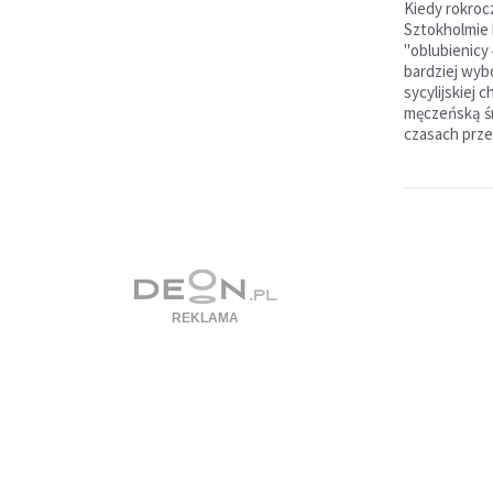
Kiedy rokroc
Sztokholmie 
"oblubienicy 
bardziej wyb
sycylijskiej c
męczeńską śm
czasach prze