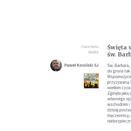
Święta 
2 lata temu
WIARA
św. Bar
Paweł Kosiński SJ
Św. Barbara,
do grona tak
Wspomożyciel
przyzywaną w
wielkim czcic
Zginęła jako 
własnego ojc
wschodnim i 
dzisiaj posta
męczennicy, o
niebezpieczn