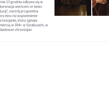
znie 13 grudnia odbywa się w
koronacja wieńcem ze świec
Łucji", nastrój przypomina
ory miss niż wspomnienie
hrześcijanki, która zginęła
iercią w 304 r. w Syrakuzach, w
śladowań chrześcijan.