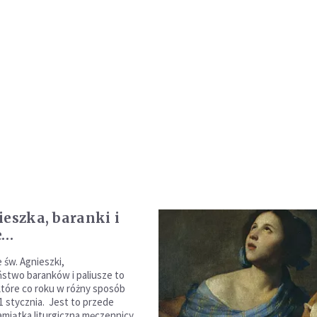
ieszka, baranki i
e…
św. Agnieszki,
stwo baranków i paliusze to
 które co roku w różny sposób
1 stycznia. Jest to przede
miątka liturgiczna męczennicy