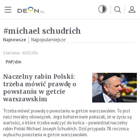
Przejdź do menu głównego
Przejdź do treści
#michael schudrich
Najnowsze
Najpopularniejsze
5 lat temu
KOŚCIÓŁ
PAP/dm
Naczelny rabin Polski:
trzeba mówić prawdę o
powstaniu w getcie
warszawskim
Trzeba mówić prawdę o powstaniu w getcie warszawskim. To jest
nasz moralny obowiązek. Jego bohaterowie pokazali, że w życiu są
wartości, o które trzeba walczyć do końca – powiedział naczelny
rabin Polski Michael Joseph Schudrich. Dziś przypada 78. rocznica
wybuchu powstania w getcie warszawskim.