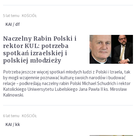
5 lat temu
KOŚCIÓŁ
KAI / df
Naczelny Rabin Polski i
rektor KUL: potrzeba
spotkań izraelskiej i
polskiej młodzieży
Potrzeba jeszcze więcej spotkań młodych ludzi z Polski i Izraela, tak
by mogli wzajemnie poznawać kulturę swoich narodów i budować
relacje – podkreślają naczelny rabin Polski Michael Schudrich i rektor
Katolickiego Uniwersytetu Lubelskiego Jana Pawła II ks. Mirosław
Kalinowski.
6 lat temu
KOŚCIÓŁ
KAI / kk