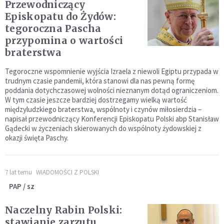
Przewodniczący
Episkopatu do Żydów:
tegoroczna Pascha
przypomina o wartości
braterstwa
Tegoroczne wspomnienie wyjścia Izraela z niewoli Egiptu przypada w
trudnym czasie pandemii, która stanowi dla nas pewną formę
poddania dotychczasowej wolności nieznanym dotąd ograniczeniom.
W tym czasie jeszcze bardziej dostrzegamy wielką wartość
międzyludzkiego braterstwa, wspólnoty i czynów miłosierdzia –
napisał przewodniczący Konferencji Episkopatu Polski abp Stanisław
Gądecki w życzeniach skierowanych do wspólnoty żydowskiej z
okazji święta Paschy.
7 lat temu
WIADOMOŚCI Z POLSKI
PAP / sz
Naczelny Rabin Polski:
stawianie zarzutu