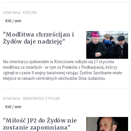
14 lat temu
KOŚCIÓŁ
KAI / wm
"Modlitwa chrześcijan i
Żydów daje nadzieję"
Na cmentarzu żydowskim w Rzeszowie odbyła się 17 stycznia
modlitwa za zmarłych - w tym za Polaków z Podkarpacia, którzy
zginęli w czasie II wojny światowej ratując Żydów. Spotkanie miało
miejsce w ramach centralnych obchodów Dnia Judaizmu.
15 lat temu
WIADOMOŚCI Z POLSKI
KAI / wm
"Miłość JP2 do Żydów nie
zostanie zapomniana"