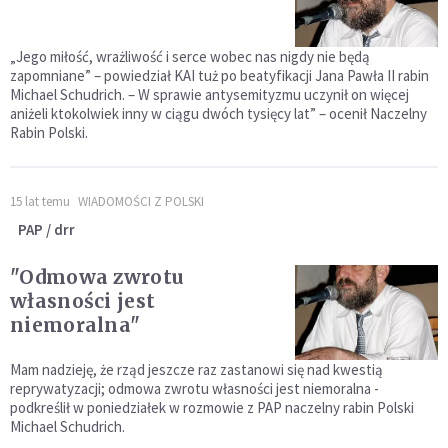
„Jego miłość, wrażliwość i serce wobec nas nigdy nie będą
zapomniane” – powiedział KAI tuż po beatyfikacji Jana Pawła II rabin
Michael Schudrich. – W sprawie antysemityzmu uczynił on więcej
aniżeli ktokolwiek inny w ciągu dwóch tysięcy lat” – ocenił Naczelny
Rabin Polski.
15 lat temu
WIADOMOŚCI Z POLSKI
PAP / drr
"Odmowa zwrotu
własności jest
niemoralna"
Mam nadzieję, że rząd jeszcze raz zastanowi się nad kwestią
reprywatyzacji; odmowa zwrotu własności jest niemoralna -
podkreślił w poniedziałek w rozmowie z PAP naczelny rabin Polski
Michael Schudrich.