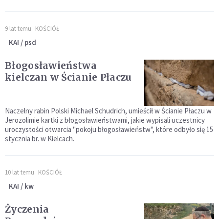
9 lat temu
KOŚCIÓŁ
KAI / psd
Błogosławieństwa
kielczan w Ścianie Płaczu
Naczelny rabin Polski Michael Schudrich, umieścił w Ścianie Płaczu w
Jerozolimie kartki z błogosławieństwami, jakie wypisali uczestnicy
uroczystości otwarcia "pokoju błogosławieństw", które odbyło się 15
stycznia br. w Kielcach.
10 lat temu
KOŚCIÓŁ
KAI / kw
Życzenia