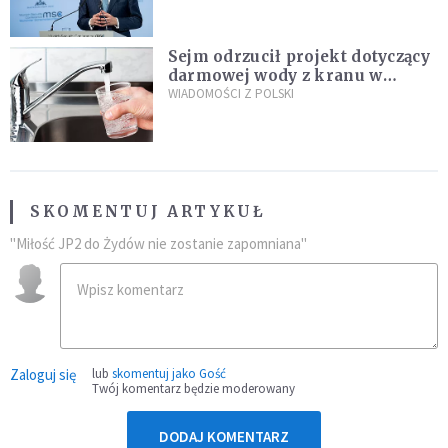
Plus"
Sejm odrzucił projekt dotyczący
darmowej wody z kranu w
restauracjach
WIADOMOŚCI Z POLSKI
SKOMENTUJ ARTYKUŁ
"Miłość JP2 do Żydów nie zostanie zapomniana"
Zaloguj się
lub
skomentuj jako Gość
Twój komentarz będzie moderowany
DODAJ KOMENTARZ