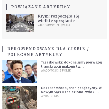
POWIĄZANE ARTYKUŁY
Rzym: rozpoczęło się
wielkie sprzątanie
WIADOMOŚCI ZE ŚWIATA
REKOMENDOWANE DLA CIEBIE /
POLECANE ARTYKUŁY
Trzaskowski: dokonaliśmy pierwszej
transkrypcji małżeństw
jednopłciowych. “Tak jak
WIADOMOŚCI Z POLSKI
zapowiadałem, bez zwłoki,
natychmiast”
Odszedł młodo, broniąc Ojczyzny. W
Nowym Sączu znaleziono zwłoki
mężczyzny z czasów potopu
WYDARZENIA
szwedzkiego