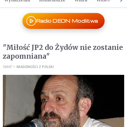
Radio DEON Modlitwa
"Miłość JP2 do Żydów nie zostanie
zapomniana"
ŚWIAT
WIADOMOŚCI Z POLSKI