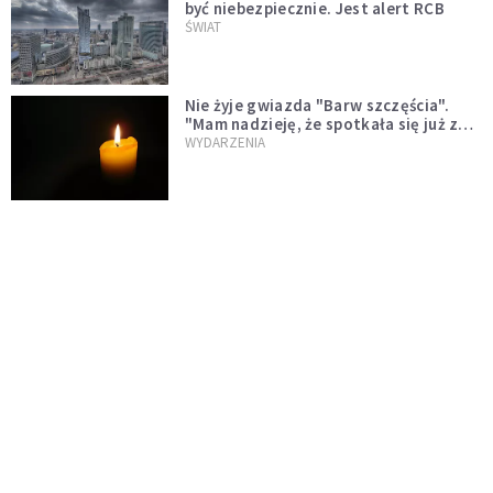
być niebezpiecznie. Jest alert RCB
ŚWIAT
Nie żyje gwiazda "Barw szczęścia".
"Mam nadzieję, że spotkała się już z
Bogiem, którego tak bardzo kochała"
WYDARZENIA