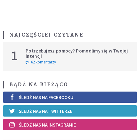
NAJCZĘŚCIEJ CZYTANE
1
Potrzebujesz pomocy? Pomodlimy się w Twojej
intencji
62 komentarzy
BĄDŹ NA BIEŻĄCO
ŚLEDŹ NAS NA FACEBOOKU
ŚLEDŹ NAS NA TWITTERZE
ŚLEDŹ NAS NA INSTAGRAMIE