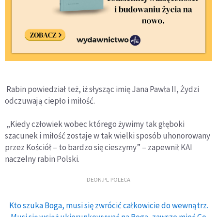
Rabin powiedział też, iż słysząc imię Jana Pawła II, Żydzi
odczuwają ciepło i miłość.
„Kiedy człowiek wobec którego żywimy tak głęboki
szacunek i miłość zostaje w tak wielki sposób uhonorowany
przez Kościół – to bardzo się cieszymy” – zapewnił KAI
naczelny rabin Polski.
DEON.PL POLECA
Kto szuka Boga, musi się zwrócić całkowicie do wewnątrz.
Musi się wciąż ukierunkowywać na Boga, zawsze mieć Go