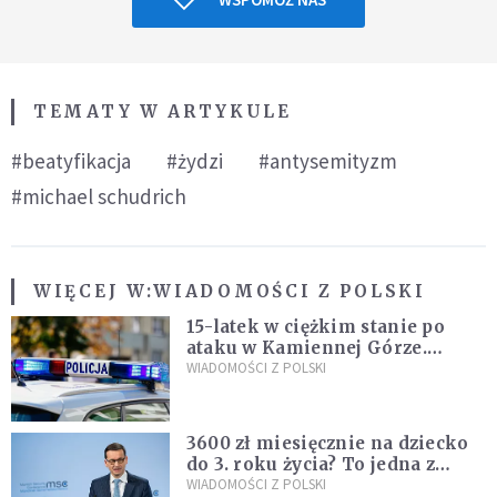
TEMATY W ARTYKULE
#beatyfikacja
#żydzi
#antysemityzm
#michael schudrich
WIĘCEJ W:
WIADOMOŚCI Z POLSKI
15-latek w ciężkim stanie po
ataku w Kamiennej Górze.
Policja zatrzymała dwóch
WIADOMOŚCI Z POLSKI
nastolatków
3600 zł miesięcznie na dziecko
do 3. roku życia? To jedna z
propozycji programu "Rozwój
WIADOMOŚCI Z POLSKI