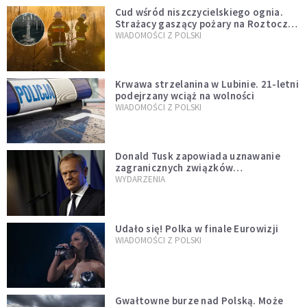
Cud wśród niszczycielskiego ognia.
Strażacy gaszący pożary na Roztoczu
opublikowali niezwykłe zdjęcie
WIADOMOŚCI Z POLSKI
Krwawa strzelanina w Lubinie. 21-letni
podejrzany wciąż na wolności
WIADOMOŚCI Z POLSKI
Donald Tusk zapowiada uznawanie
zagranicznych związków
jednopłciowych. "Państwo oblało ten
WYDARZENIA
test"
Udało się! Polka w finale Eurowizji
WIADOMOŚCI Z POLSKI
Gwałtowne burze nad Polską. Może