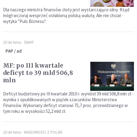
Dla naszego ministra finansów złoty jest wystarczająco silny. Rząd
mógł wczoraj wesprzeć osłabioną polską walutę. Ale nie chciał -
wytyka "Puls Biznesu".
15 lat temu
ŚWIAT
PAP / ad
MF: po III kwartale
deficyt to 39 mld 506,8
mln
Deficyt budżetowy po III kwartale 2010 r. wyniósł 39 mld 506,8 mln zł -
wynika z opublikowanych w piątek szacunków Ministerstwa
Finansów. Wykonany deficyt stanowi 75,7 proc. przewidzianego w
tym roku w wysokości 52,2 mld zł.
15 lat temu
WIADOMOŚCI Z POLSKI