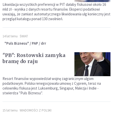
Likwidacja wszystkich preferencji w PIT dałaby fiskusowi około 16
mld zł - wynika z danych resortu finansów. Eksperci podatkowi
uważają, że zamiast automatycznego likwidowania ulg konieczny jest
przegląd katalogu ponad 130 zwolnień.
14 lat temu
ŚWIAT
"Puls Biznesu" / PAP / drr
"PB": Rostowski zamyka
bramę do raju
Resort finansów wypowiedział wojnę zagranicznym ulgom
podatkowym. Polska renegocjowała umowę z Cyprem, teraz na
celowniku fiskusa jest Luksemburg, Singapur, Malezja i Indie -
stwierdza "Puls Biznesu".
15 lat temu
WIADOMOŚCI Z POLSKI