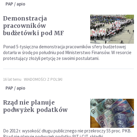
PAP / apio
Demonstracja
pracowników
budżetówki pod MF
Ponad 5-tysięczna demonstracja pracowników sfery budżetowej
dotarła w środę po południu pod Ministerstwo Finansów. W resorcie
protestujący złożyli petycję ze swoimi postulatami.
16 lat temu
WIADOMOŚCI Z POLSKI
PAP / apio
Rząd nie planuje
podwyżek podatków
Do 2012 r. wysokość długu publicznego nie przekroczy 55 proc. PKB.
Rząd nie planuje podwyżek podatku PIT i CIT, składki