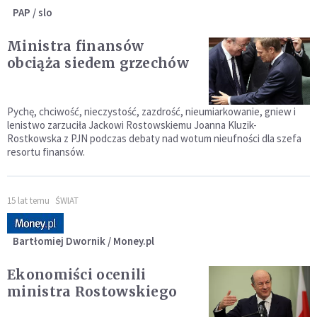
PAP / slo
Ministra finansów
obciąża siedem grzechów
Pychę, chciwość, nieczystość, zazdrość, nieumiarkowanie, gniew i
lenistwo zarzuciła Jackowi Rostowskiemu Joanna Kluzik-
Rostkowska z PJN podczas debaty nad wotum nieufności dla szefa
resortu finansów.
15 lat temu
ŚWIAT
Bartłomiej Dwornik / Money.pl
Ekonomiści ocenili
ministra Rostowskiego