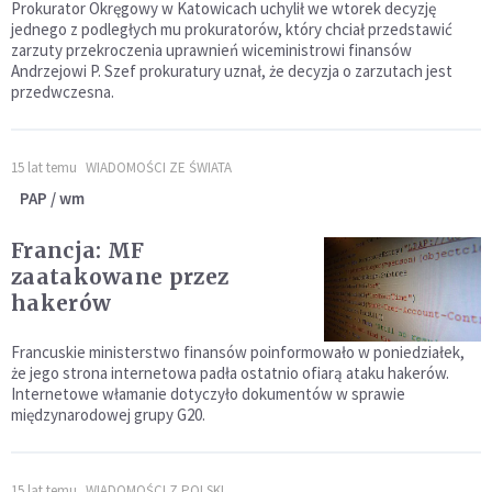
Prokurator Okręgowy w Katowicach uchylił we wtorek decyzję
jednego z podległych mu prokuratorów, który chciał przedstawić
zarzuty przekroczenia uprawnień wiceministrowi finansów
Andrzejowi P. Szef prokuratury uznał, że decyzja o zarzutach jest
przedwczesna.
15 lat temu
WIADOMOŚCI ZE ŚWIATA
PAP / wm
Francja: MF
zaatakowane przez
hakerów
Francuskie ministerstwo finansów poinformowało w poniedziałek,
że jego strona internetowa padła ostatnio ofiarą ataku hakerów.
Internetowe włamanie dotyczyło dokumentów w sprawie
międzynarodowej grupy G20.
15 lat temu
WIADOMOŚCI Z POLSKI