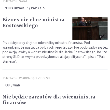
15 lat temu
ŚWIAT
"Puls Biznesu" / PAP / slo
Biznes nie chce ministra
Rostowskiego
Przedsiębiorcy chętnie odwołaliby ministra finansów. Pod
warunkiem, że następca byłby od niego lepszy. Nie podpisaliby się też
pod akcją lewicy o wotum nieufności dla Jacka Rostowskiego, bo "ze
strony SLD to zwykła przedwyborcza akcja polityczna" - pisze "Puls
Biznesu".
15 lat temu
WIADOMOŚCI Z POLSKI
PAP / wab
Nie będzie zarzutów dla wiceministra
finansów