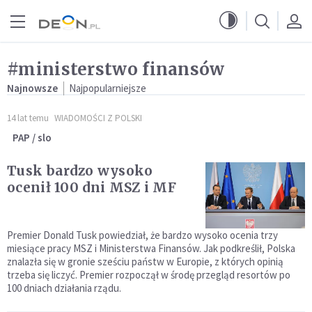
Przejdź do menu głównego
Przejdź do treści
#ministerstwo finansów
Najnowsze
Najpopularniejsze
14 lat temu
WIADOMOŚCI Z POLSKI
PAP / slo
Tusk bardzo wysoko
ocenił 100 dni MSZ i MF
Premier Donald Tusk powiedział, że bardzo wysoko ocenia trzy
miesiące pracy MSZ i Ministerstwa Finansów. Jak podkreślił, Polska
znalazła się w gronie sześciu państw w Europie, z których opinią
trzeba się liczyć. Premier rozpoczął w środę przegląd resortów po
100 dniach działania rządu.