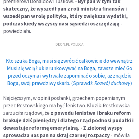
premierowi Donaldowi Tuskowi. -
Był pan w tym tak
skuteczny, że wyszedł pan z roli ministra finansów i
wszedł pan w rolę polityka, który zwiększa wydatki,
podczas kiedy wszyscy nasi sąsiedzi oszczędzają
-
powiedziała.
DEON.PL POLECA
Kto szuka Boga, musi się zwrócić całkowicie do wewnątrz.
Musi się wciąż ukierunkowywać na Boga, zawsze mieć Go
przed oczyma i wytrwale zapominać o sobie, aż znajdzie
Boga, swój prawdziwy skarb. (Sprawdź:
Rozwój duchowy
)
Najcięższym, w opinii posłanki, grzechem popełnianym
przez Rostowskiego ma być lenistwo. Kluzik-Rostkowska
zarzuciła rządowi, że
z powodu lenistwa i braku reform
brakuje dziś pieniędzy i dlatego rząd podnosi podatki i
dewastuje reformę emerytalną. - Z zielonej wyspy
sprowadza nas pan na skraj czarnej rozpaczy
- mówiła