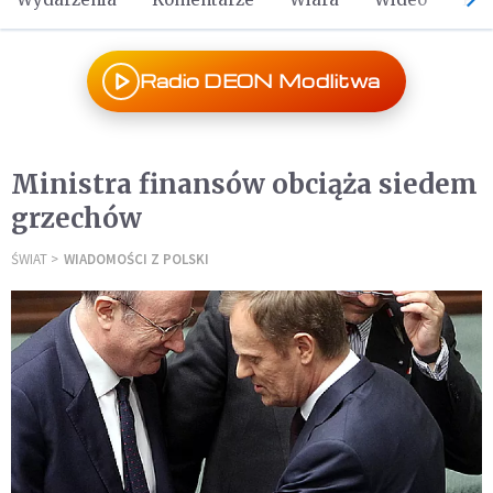
Radio DEON Modlitwa
Ministra finansów obciąża siedem
grzechów
ŚWIAT
WIADOMOŚCI Z POLSKI