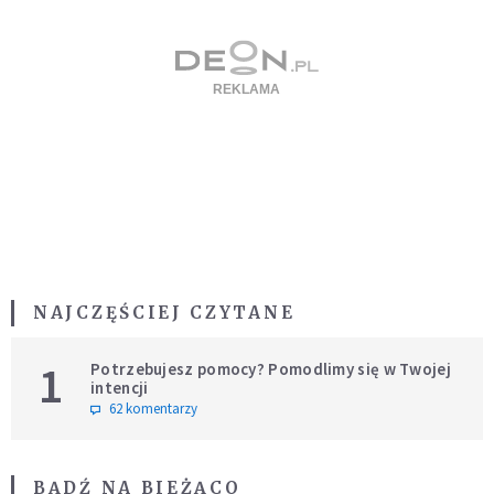
NAJCZĘŚCIEJ CZYTANE
1
Potrzebujesz pomocy? Pomodlimy się w Twojej
intencji
62 komentarzy
BĄDŹ NA BIEŻĄCO