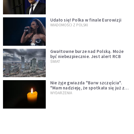
test"
Udało się! Polka w finale Eurowizji
WIADOMOŚCI Z POLSKI
Gwałtowne burze nad Polską. Może
być niebezpiecznie. Jest alert RCB
ŚWIAT
Nie żyje gwiazda "Barw szczęścia".
"Mam nadzieję, że spotkała się już z
Bogiem, którego tak bardzo kochała"
WYDARZENIA