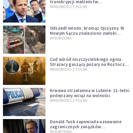
transkrypcji małżeństw
jednopłciowych. “Tak jak
WIADOMOŚCI Z POLSKI
zapowiadałem, bez zwłoki,
natychmiast”
Odszedł młodo, broniąc Ojczyzny. W
Nowym Sączu znaleziono zwłoki
mężczyzny z czasów potopu
WYDARZENIA
szwedzkiego
Cud wśród niszczycielskiego ognia.
Strażacy gaszący pożary na Roztoczu
opublikowali niezwykłe zdjęcie
WIADOMOŚCI Z POLSKI
Krwawa strzelanina w Lubinie. 21-letni
podejrzany wciąż na wolności
WIADOMOŚCI Z POLSKI
Donald Tusk zapowiada uznawanie
zagranicznych związków
jednopłciowych. "Państwo oblało ten
WYDARZENIA