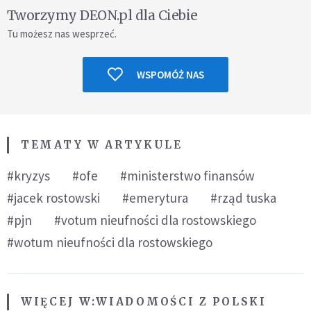
Tworzymy DEON.pl dla Ciebie
Tu możesz nas wesprzeć.
WSPOMÓŻ NAS
TEMATY W ARTYKULE
#kryzys
#ofe
#ministerstwo finansów
#jacek rostowski
#emerytura
#rząd tuska
#pjn
#votum nieufności dla rostowskiego
#wotum nieufności dla rostowskiego
WIĘCEJ W:
WIADOMOŚCI Z POLSKI