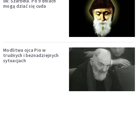
św. Szarbela. Po 9 dniach
mogą dziać się cuda
Modlitwa ojca Pio w
trudnych i beznadziejnych
sytuacjach