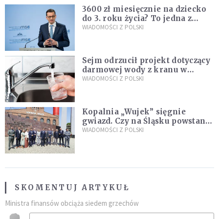
3600 zł miesięcznie na dziecko
do 3. roku życia? To jedna z
propozycji programu "Rozwój
WIADOMOŚCI Z POLSKI
Plus"
Sejm odrzucił projekt dotyczący
darmowej wody z kranu w
restauracjach
WIADOMOŚCI Z POLSKI
Kopalnia „Wujek” sięgnie
gwiazd. Czy na Śląsku powstanie
„Dolina Krzemowa”?
WIADOMOŚCI Z POLSKI
SKOMENTUJ ARTYKUŁ
Ministra finansów obciąża siedem grzechów