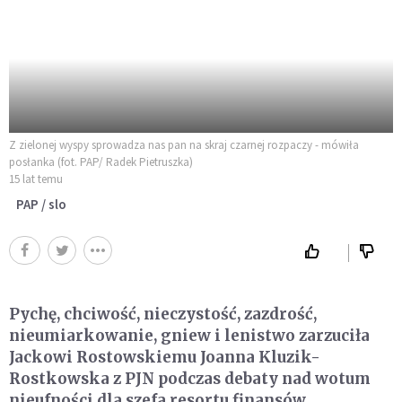
Z zielonej wyspy sprowadza nas pan na skraj czarnej rozpaczy - mówiła
posłanka (fot. PAP/ Radek Pietruszka)
15 lat temu
PAP / slo
Pychę, chciwość, nieczystość, zazdrość,
nieumiarkowanie, gniew i lenistwo zarzuciła
Jackowi Rostowskiemu Joanna Kluzik-
Rostkowska z PJN podczas debaty nad wotum
nieufności dla szefa resortu finansów.