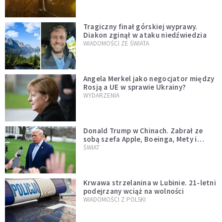
Tragiczny finał górskiej wyprawy.
Diakon zginął w ataku niedźwiedzia
WIADOMOŚCI ZE ŚWIATA
Angela Merkel jako negocjator między
Rosją a UE w sprawie Ukrainy?
WYDARZENIA
Donald Trump w Chinach. Zabrał ze
sobą szefa Apple, Boeinga, Mety i
Muska
ŚWIAT
Krwawa strzelanina w Lubinie. 21-letni
podejrzany wciąż na wolności
WIADOMOŚCI Z POLSKI