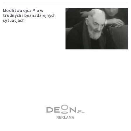
Modlitwa ojca Pio w
trudnych i beznadziejnych
sytuacjach