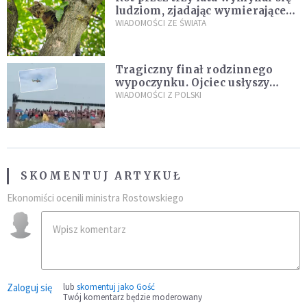
ludziom, zjadając wymierające
kaczki. W końcu popełnił
WIADOMOŚCI ZE ŚWIATA
fatalny błąd
Tragiczny finał rodzinnego
wypoczynku. Ojciec usłyszy
zarzuty
WIADOMOŚCI Z POLSKI
SKOMENTUJ ARTYKUŁ
Ekonomiści ocenili ministra Rostowskiego
Zaloguj się
lub
skomentuj jako Gość
Twój komentarz będzie moderowany