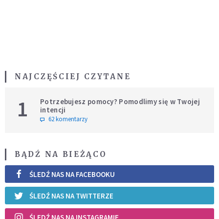
NAJCZĘŚCIEJ CZYTANE
1
Potrzebujesz pomocy? Pomodlimy się w Twojej
intencji
62 komentarzy
BĄDŹ NA BIEŻĄCO
ŚLEDŹ NAS NA FACEBOOKU
ŚLEDŹ NAS NA TWITTERZE
ŚLEDŹ NAS NA INSTAGRAMIE