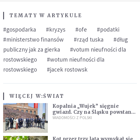
TEMATY W ARTYKULE
#gospodarka
#kryzys
#ofe
#podatki
#ministerstwo finansów
#rząd tuska
#dług
publiczny jak za gierka
#votum nieufności dla
rostowskiego
#wotum nieufności dla
rostowskiego
#jacek rostowsk
WIĘCEJ W:
ŚWIAT
Kopalnia „Wujek” sięgnie
gwiazd. Czy na Śląsku powstanie
„Dolina Krzemowa”?
WIADOMOŚCI Z POLSKI
Kot przez trzy lata wymykał się