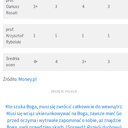
prof.
Dariusz
3+
3
4
3
Rosati
prof.
Krzysztof
1
1
1
1
Rybiński
Średnia
4+
4
3+
3
ocen
Źródło:
Money.pl
DEON.PL POLECA
Kto szuka Boga, musi się zwrócić całkowicie do wewnątrz.
Musi się wciąż ukierunkowywać na Boga, zawsze mieć Go
przed oczyma i wytrwale zapominać o sobie, aż znajdzie
Boga, swój prawdziwy skarb. (Sprawdź:
Rozwój duchowy
)