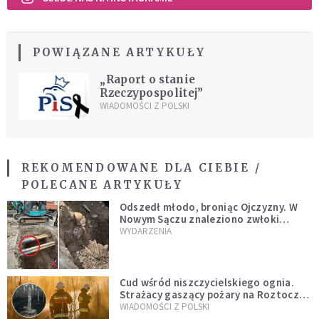
POWIĄZANE ARTYKUŁY
„Raport o stanie
Rzeczypospolitej”
WIADOMOŚCI Z POLSKI
REKOMENDOWANE DLA CIEBIE /
POLECANE ARTYKUŁY
Odszedł młodo, broniąc Ojczyzny. W
Nowym Sączu znaleziono zwłoki
mężczyzny z czasów potopu
WYDARZENIA
szwedzkiego
Cud wśród niszczycielskiego ognia.
Strażacy gaszący pożary na Roztoczu
opublikowali niezwykłe zdjęcie
WIADOMOŚCI Z POLSKI