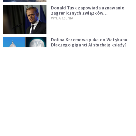
Donald Tusk zapowiada uznawanie
zagranicznych związków
jednopłciowych. "Państwo oblało ten
WYDARZENIA
test"
Dolina Krzemowa puka do Watykanu.
Dlaczego giganci AI słuchają księży?
KOŚCIÓŁ