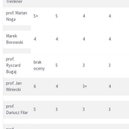
Trenkner
prof. Marian
5+
5
4
4
Noga
Marek
4
4
4
4
Borowski
prof.
brak
Ryszard
5
3
3
oceny
Bugaj
prof. Jan
6
4
3+
4
Winiecki
prof.
5
3
3
3
Dariusz Filar