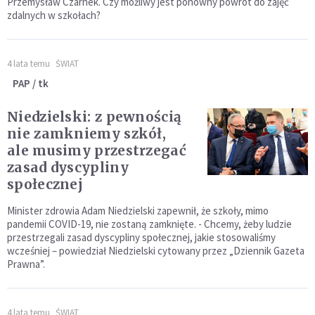
Przemysław Czarnek. Czy możliwy jest ponowny powrót do zajęć
zdalnych w szkołach?
4 lata temu
ŚWIAT
PAP / tk
Niedzielski: z pewnością
nie zamkniemy szkół,
ale musimy przestrzegać
zasad dyscypliny
społecznej
Minister zdrowia Adam Niedzielski zapewnił, że szkoły, mimo
pandemii COVID-19, nie zostaną zamknięte. - Chcemy, żeby ludzie
przestrzegali zasad dyscypliny społecznej, jakie stosowaliśmy
wcześniej – powiedział Niedzielski cytowany przez „Dziennik Gazeta
Prawna”.
4 lata temu
ŚWIAT