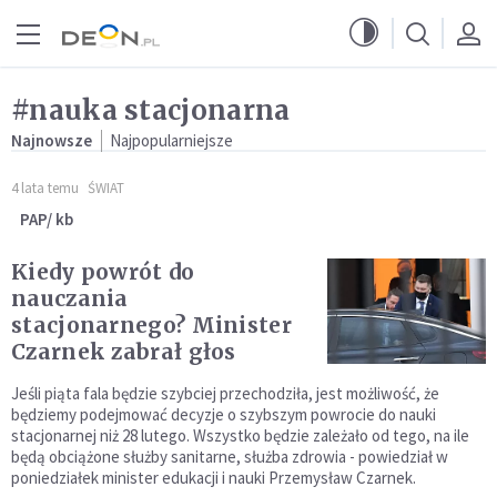
Przejdź do menu głównego
Przejdź do treści
#nauka stacjonarna
Najnowsze
Najpopularniejsze
4 lata temu
ŚWIAT
PAP/ kb
Kiedy powrót do
nauczania
stacjonarnego? Minister
Czarnek zabrał głos
Jeśli piąta fala będzie szybciej przechodziła, jest możliwość, że
będziemy podejmować decyzje o szybszym powrocie do nauki
stacjonarnej niż 28 lutego. Wszystko będzie zależało od tego, na ile
będą obciążone służby sanitarne, służba zdrowia - powiedział w
poniedziałek minister edukacji i nauki Przemysław Czarnek.