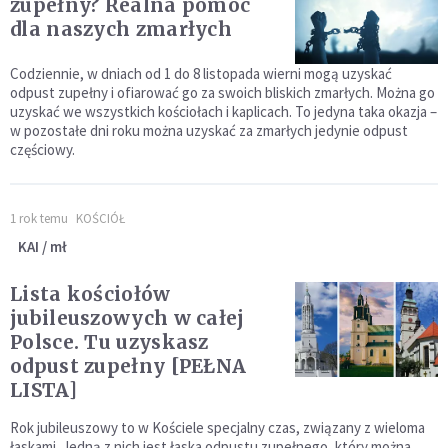
zupełny? Realna pomoc
dla naszych zmarłych
Codziennie, w dniach od 1 do 8 listopada wierni mogą uzyskać
odpust zupełny i ofiarować go za swoich bliskich zmarłych. Można go
uzyskać we wszystkich kościołach i kaplicach. To jedyna taka okazja –
w pozostałe dni roku można uzyskać za zmarłych jedynie odpust
częściowy.
1 rok temu
KOŚCIÓŁ
KAI / mł
Lista kościołów
jubileuszowych w całej
Polsce. Tu uzyskasz
odpust zupełny [PEŁNA
LISTA]
Rok jubileuszowy to w Kościele specjalny czas, związany z wieloma
łaskami. Jedną z nich jest łaska odpustu zupełnego, który można