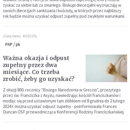
zyskać za siebie lub za zmarłego. Biskupi diecezjalni wyznaczają w
swoich diecezjach sanktuaria i kościoły, w których przez najbliższy
rok będzie można uzyskać odpust zupełny pod zwykłymi warunkami.
2 lata temu
KOŚCIÓŁ
PAP / pk
Ważna okazja i odpust
zupełny przez dwa
miesiące. Co trzeba
zrobić, żeby go uzyskać?
Z okazji 800. rocznicy "Bożego Narodzenia w Greccio", przeżytego
przez św. Franciszka z Asyżu, nawiedzając kościół franciszkanów i
modląc się przed ustawionym tam żłóbkiem od 8 grudnia do 2 lutego
2024 r. można uzyskać odpust zupełny - poinformowała Frances
Duncan OSF przewodnicząca Konferencji Rodziny Franciszkańskiej.