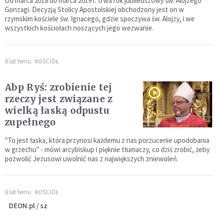
Od marca 2018 do marca 2019 r. trwa rok jubileuszowy św. Alojzego
Gonzagi. Decyzją Stolicy Apostolskiej obchodzony jest on w
rzymskim kościele św. Ignacego, gdzie spoczywa św. Alojzy, i we
wszystkich kościołach noszących jego wezwanie.
8 lat temu
KOŚCIÓŁ
Abp Ryś: zrobienie tej
rzeczy jest związane z
wielką łaską odpustu
zupełnego
"To jest łaska, która przynosi każdemu z nas porzucenie upodobania
w grzechu" - mówi arcybiskup i pięknie tłumaczy, co dziś zrobić, żeby
pozwolić Jezusowi uwolnić nas z największych zniewoleń.
8 lat temu
KOŚCIÓŁ
DEON.pl / sz