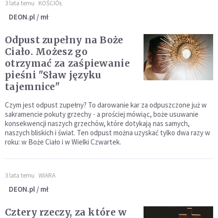
3 lata temu
KOŚCIÓŁ
DEON.pl / mł
Odpust zupełny na Boże
Ciało. Możesz go
otrzymać za zaśpiewanie
pieśni "Sław języku
tajemnice"
Czym jest odpust zupełny? To darowanie kar za odpuszczone już w
sakramencie pokuty grzechy - a prościej mówiąc, boże usuwanie
konsekwencji naszych grzechów, które dotykają nas samych,
naszych bliskich i świat. Ten odpust można uzyskać tylko dwa razy w
roku: w Boże Ciało i w Wielki Czwartek.
3 lata temu
WIARA
DEON.pl / mł
Cztery rzeczy, za które w