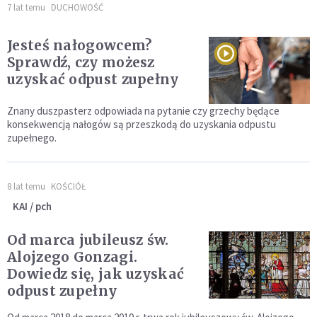
7 lat temu
DUCHOWOŚĆ
Jesteś nałogowcem?
Sprawdź, czy możesz
uzyskać odpust zupełny
Znany duszpasterz odpowiada na pytanie czy grzechy będące
konsekwencją nałogów są przeszkodą do uzyskania odpustu
zupełnego.
8 lat temu
KOŚCIÓŁ
KAI / pch
Od marca jubileusz św.
Alojzego Gonzagi.
Dowiedz się, jak uzyskać
odpust zupełny