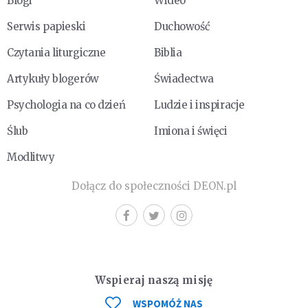
Blogi
Wideo
Serwis papieski
Duchowość
Czytania liturgiczne
Biblia
Artykuły blogerów
Świadectwa
Psychologia na co dzień
Ludzie i inspiracje
Ślub
Imiona i święci
Modlitwy
Dołącz do społeczności DEON.pl
Wspieraj naszą misję
WSPOMÓŻ NAS