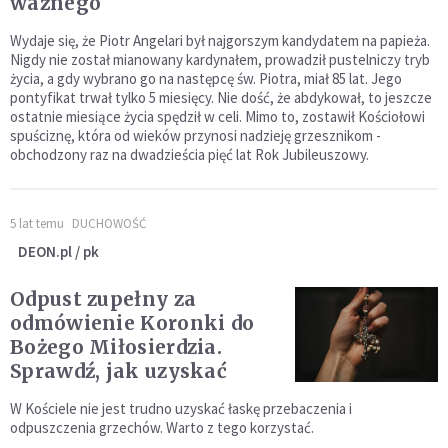
ważnego
Wydaje się, że Piotr Angelari był najgorszym kandydatem na papieża.
Nigdy nie został mianowany kardynałem, prowadził pustelniczy tryb
życia, a gdy wybrano go na następcę św. Piotra, miał 85 lat. Jego
pontyfikat trwał tylko 5 miesięcy. Nie dość, że abdykował, to jeszcze
ostatnie miesiące życia spędził w celi. Mimo to, zostawił Kościołowi
spuściznę, która od wieków przynosi nadzieję grzesznikom -
obchodzony raz na dwadzieścia pięć lat Rok Jubileuszowy.
5 lat temu
DUCHOWOŚĆ
DEON.pl / pk
Odpust zupełny za
odmówienie Koronki do
Bożego Miłosierdzia.
Sprawdź, jak uzyskać
W Kościele nie jest trudno uzyskać łaskę przebaczenia i
odpuszczenia grzechów. Warto z tego korzystać.