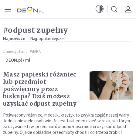
Przejdź do menu głównego
Przejdź do treści
#odpust zupełny
Najnowsze
Najpopularniejsze
1 miesiąc temu
WIARA
DEON.pl / mł
Masz papieski różaniec
lub przedmiot
poświęcony przez
biskupa? Dziś możesz
uzyskać odpust zupełny
Poświęcony różaniec, medalik, krzyżyk to zwykła część naszej wiary.
Jednak niewiele osób wie, że jest taki jeden dzień w roku, w którym
za używanie tzw. przedmiotów pobożności można uzyskać odpust
zupełny. O jakie dokładnie przedmioty chodzi i co trzeba zrobić?