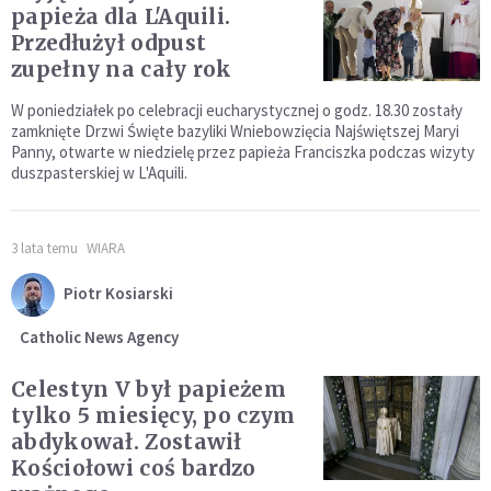
papieża dla L'Aquili.
Przedłużył odpust
zupełny na cały rok
W poniedziałek po celebracji eucharystycznej o godz. 18.30 zostały
zamknięte Drzwi Święte bazyliki Wniebowzięcia Najświętszej Maryi
Panny, otwarte w niedzielę przez papieża Franciszka podczas wizyty
duszpasterskiej w L'Aquili.
3 lata temu
WIARA
Piotr Kosiarski
Catholic News Agency
Celestyn V był papieżem
tylko 5 miesięcy, po czym
abdykował. Zostawił
Kościołowi coś bardzo