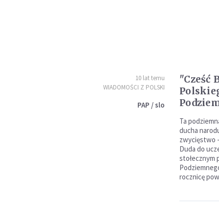
"Cześć
10 lat temu
WIADOMOŚCI Z POLSKI
Polskie
Podzie
PAP / slo
Ta podziemna
ducha narodu
zwycięstwo -
Duda do ucze
stołecznym 
Podziemnego.
rocznicę pows