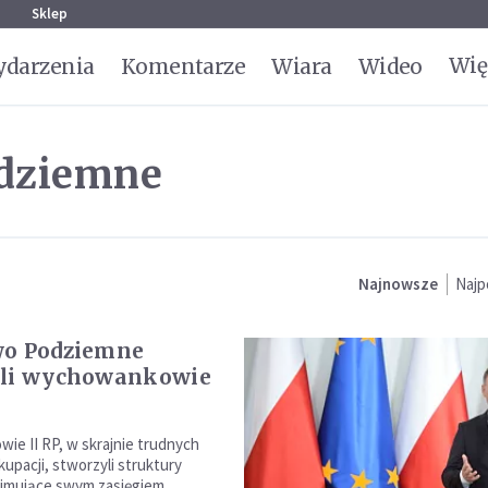
g
Sklep
Wię
darzenia
Komentarze
Wiara
Wideo
odziemne
Najnowsze
Najp
wo Podziemne
yli wychowankowie
e II RP, w skrajnie trudnych
upacji, stworzyli struktury
jmujące swym zasięgiem