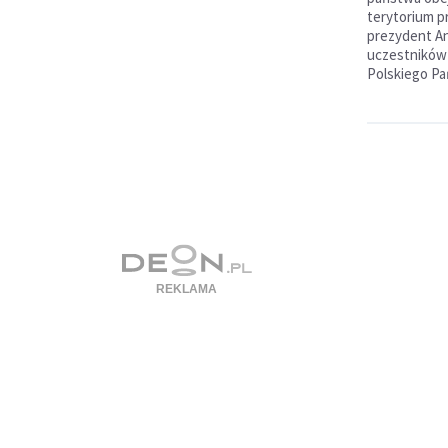
terytorium pr
prezydent An
uczestników
Polskiego P