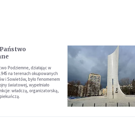
 Państwo
mne
two Podziemne, działając w
-1945 na terenach okupowanych
ów i Sowietów, było fenomenem
wojny światowej, wypełniało
nkcje: władczą, organizatorską,
piekuńczą.