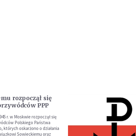
emu rozpoczął się
przywódców PPP
945 r. w Moskwie rozpoczął się
wódców Polskiego Państwa
 których oskarżono o działania
wiązkowi Sowieckiemu oraz