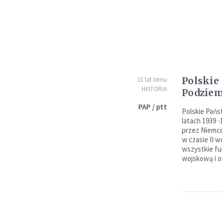
Polskie
11 lat temu
HISTORIA
Podzie
PAP / ptt
Polskie Pańs
latach 1939 
przez Niemc
w czasie II 
wszystkie fu
wojskową i o