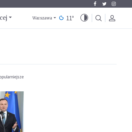
11
°
cej
Warszawa
opularniejsze