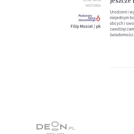
Jeszcze
HISTORIA
Urodzeni i w
niejednym bo
obcych i swoi
Filip Musiał / pk
zawdzięczamy
świadomości.