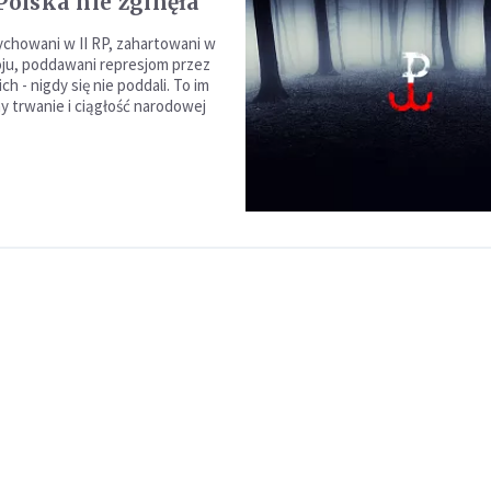
 Polska nie zginęła
ychowani w II RP, zahartowani w
ju, poddawani represjom przez
ch - nigdy się nie poddali. To im
 trwanie i ciągłość narodowej