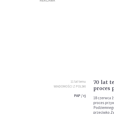
70 lat t
11 lat temu
WIADOMOŚCI Z POLSKI
proces 
PAP / rj
18 czerwca 1
proces przy
Podziemnego,
przeciwko Z