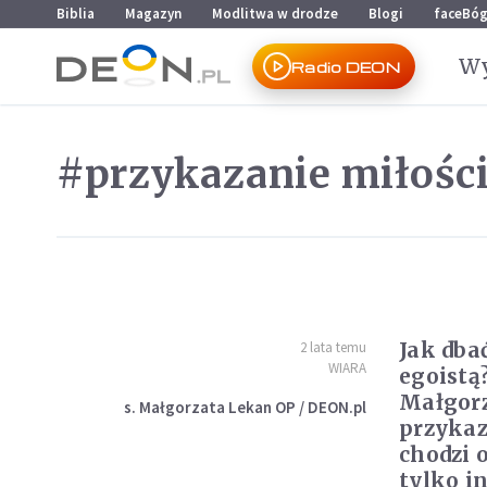
Przejdź do menu głównego
Przejdź do treści
Biblia
Magazyn
Modlitwa w drodze
Blogi
faceBó
Wy
Radio DEON
#przykazanie miłośc
Jak dbać
2 lata temu
WIARA
egoistą?
Małgorz
s. Małgorzata Lekan OP / DEON.pl
przykaz
chodzi 
tylko i