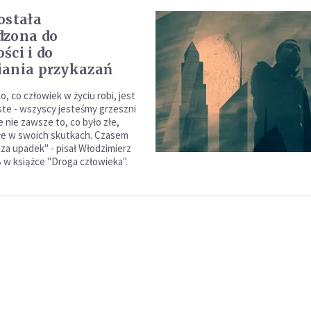
ostała
dzona do
ści i do
iania przykazań
, co człowiek w życiu robi, jest
ste - wszyscy jesteśmy grzeszni
e nie zawsze to, co było złe,
złe w swoich skutkach. Czasem
a upadek" - pisał Włodzimierz
 w książce "Droga człowieka".