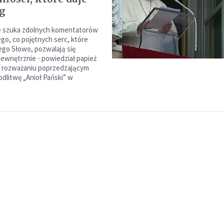
g
le szuka zdolnych komentatorów
go, co pojętnych serc, które
ego Słowo, pozwalają się
ewnętrznie - powiedział papież
w rozważaniu poprzedzającym
odlitwę „Anioł Pański” w