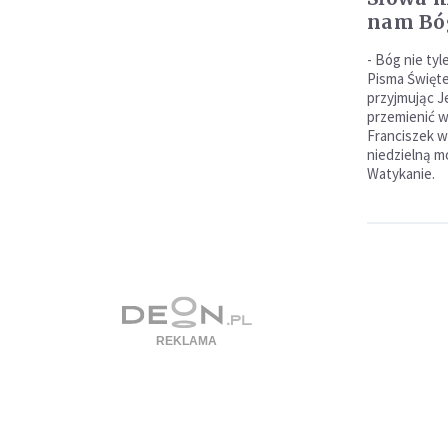
nam Bó
- Bóg nie ty
Pisma Święte
przyjmując J
przemienić w
Franciszek 
niedzielną m
Watykanie.