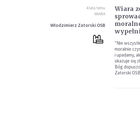
Wiara z
4 lata temu
WIARA
sprowa
moralno
Włodzimierz Zatorski OSB
wypełn
"Nie wszystko
moralnie czy
i upadamy, al
okazuje się 
Bóg dopuszcz
Zatorski OSB