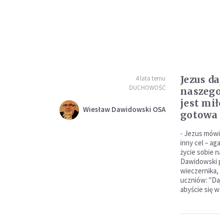
Jezus d
4 lata temu
DUCHOWOŚĆ
naszego
jest mił
Wiesław Dawidowski OSA
gotowa 
- Jezus mówi
inny cel – ag
życie sobie 
Dawidowski p
wieczernika,
uczniów: "Da
abyście się w