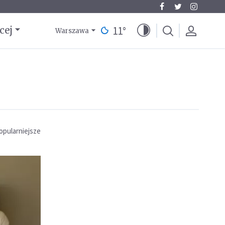
11
°
cej
Warszawa
opularniejsze