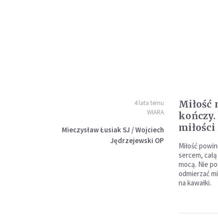
Miłość 
4 lata temu
WIARA
kończy.
miłości
Mieczysław Łusiak SJ / Wojciech
Jędrzejewski OP
Miłość powin
sercem, całą
mocą. Nie po
odmierzać mił
na kawałki.