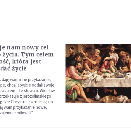
aje nam nowy cel
 życia. Tym celem
ość, która jest
dać życie
: daję wam inne przykazanie,
ape, chcę, abyście oddali swoje
nawzajem – te słowa o. Wiesław
rzekazuje z jerozolimskiego
 gdzie Chrystus zwrócił się do
ję wam przykazanie nowe,
zajemnie miłowali".