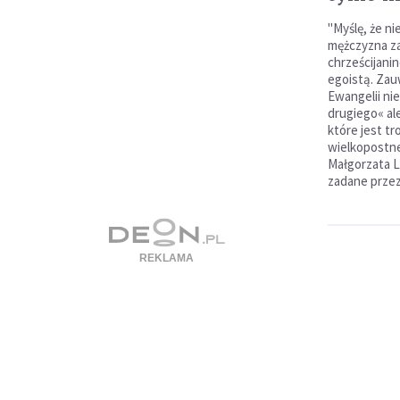
"Myślę, że ni
mężczyzna za
chrześcijanin
egoistą. Zau
Ewangelii nie
drugiego« ale
które jest tr
wielkopostne
Małgorzata 
zadane przez