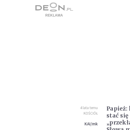
Papież:
4 lata temu
KOŚCIÓŁ
stać si
„przekł
KAI/mk
Słowa m