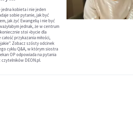
e jedna kobieta i nie jeden
daje sobie pytanie, jak być
em, jak żyć Ewangelią i nie być
ważyłabym jednak, że w centrum
koniecznie stoi »bycie dla
 całość przykazania miłości,
ojakie". Zobacz szósty odcinek
go cyklu Q&A, w którym siostra
Lekan OP odpowiada na pytania
 czytelników DEON.pl.