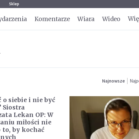
g
Sklep
Wię
darzenia
Komentarze
Wiara
Wideo
i
Najnowsze
Najp
 o siebie i nie być
 Siostra
ata Lekan OP: W
aniu miłości nie
o to, by kochać
nnych