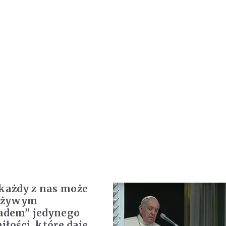
 każdy z nas może
ę żywym
adem” jedynego
iłości, które daje