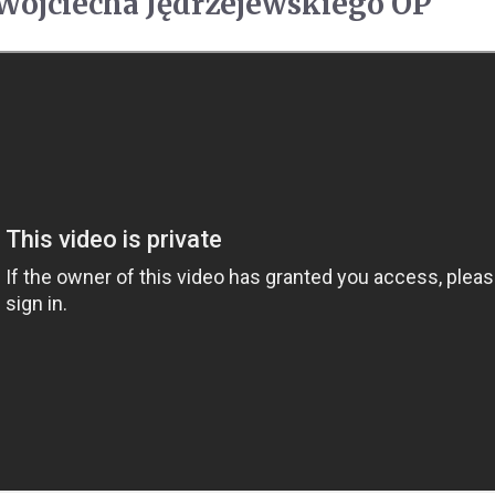
ojciecha Jędrzejewskiego OP