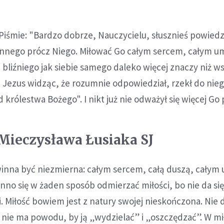
iśmie: "Bardzo dobrze, Nauczycielu, słusznieś powiedz
 innego prócz Niego. Miłować Go całym sercem, całym u
 bliźniego jak siebie samego daleko więcej znaczy niż w
". Jezus widząc, że rozumnie odpowiedział, rzekł do nieg
 królestwa Bożego". I nikt już nie odważył się więcej Go 
Mieczysława Łusiaka SJ
winna być niezmierna: całym sercem, całą duszą, całym
nno się w żaden sposób odmierzać miłości, bo nie da się 
. Miłość bowiem jest z natury swojej nieskończona. Nie da
nie ma powodu, by ją „wydzielać” i „oszczędzać”. W mi