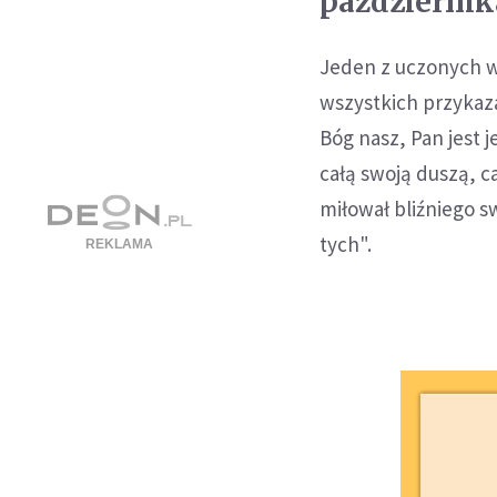
października
Jeden z uczonych w P
wszystkich przykaza
Bóg nasz, Pan jest 
całą swoją duszą, c
miłował bliźniego s
tych".