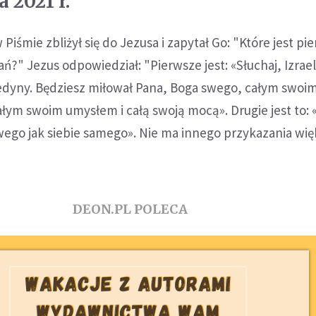
 2021 r.
iśmie zbliżył się do Jezusa i zapytał Go: "Które jest pi
ń?" Jezus odpowiedział: "Pierwsze jest: «Słuchaj, Izrael
jedyny. Będziesz miłował Pana, Boga swego, całym swoi
ałym swoim umysłem i całą swoją mocą». Drugie jest to: 
wego jak siebie samego». Nie ma innego przykazania wi
DEON.PL POLECA