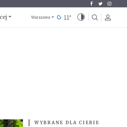
11
°
cej
Warszawa
WYBRANE DLA CIEBIE