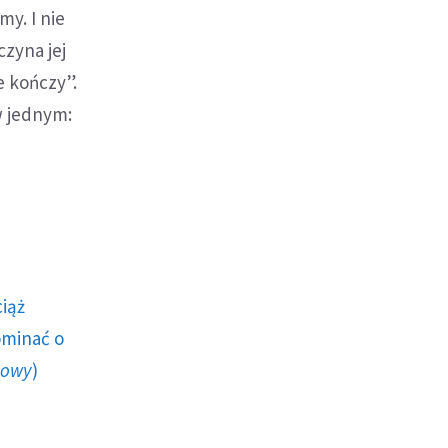
y. I nie
czyna jej
e kończy”.
w jednym:
ciąż
ominać o
howy
)