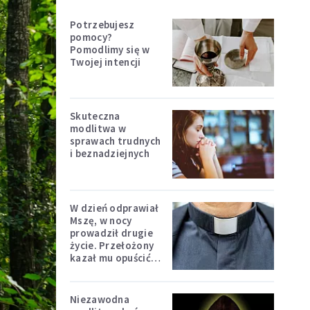
Potrzebujesz
pomocy?
Pomodlimy się w
Twojej intencji
Skuteczna
modlitwa w
sprawach trudnych
i beznadziejnych
W dzień odprawiał
Mszę, w nocy
prowadził drugie
życie. Przełożony
kazał mu opuścić
zakon
Niezawodna