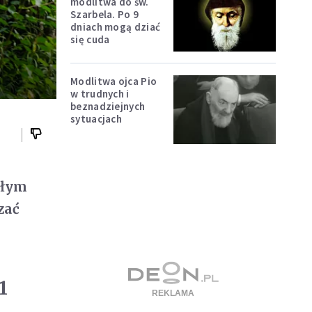
modlitwa do św.
Szarbela. Po 9
dniach mogą dziać
się cuda
Modlitwa ojca Pio
w trudnych i
beznadziejnych
sytuacjach
ałym
zać
1