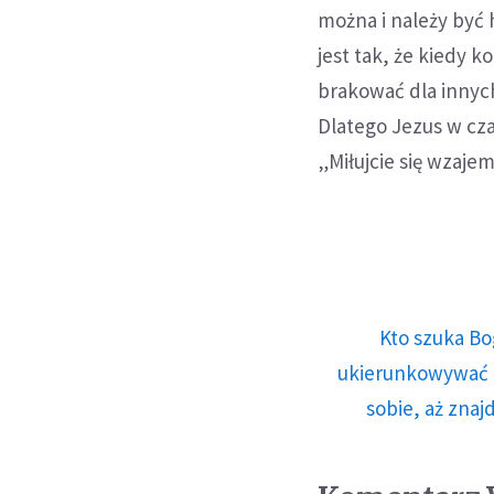
można i należy być 
jest tak, że kiedy 
brakować dla innych
Dlatego Jezus w cza
„Miłujcie się wzaje
Kto szuka Bo
ukierunkowywać n
sobie, aż znaj