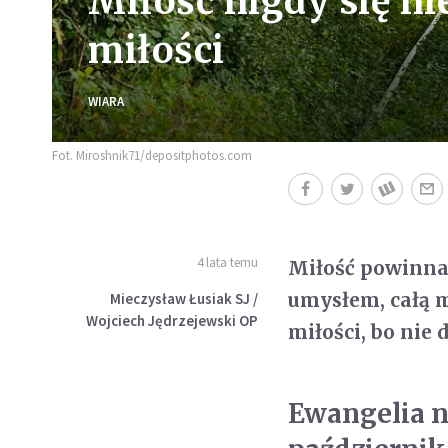
Miłość nigdy się ni
miłości
WIARA
Fot. Miroshnik71/depositphotos.com
4 lata temu
Miłość powinna 
umysłem, całą m
Mieczysław Łusiak SJ /
Wojciech Jędrzejewski OP
miłości, bo nie d
Ewangelia na