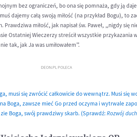
hojnym bez ograniczeń, bo ona się pomnaża, gdy ją dajem
komuś dajemy całą swoją miłość (na przykład Bogu), to za
. Prawdziwa miłość, jak napisał św. Paweł, „nigdy się ni
sie Ostatniej Wieczerzy streścił wszystkie przykazania 
mnie tak, jak Ja was umiłowałem”.
DEON.PL POLECA
ga, musi się zwrócić całkowicie do wewnątrz. Musi się w
a Boga, zawsze mieć Go przed oczyma i wytrwale zap
dzie Boga, swój prawdziwy skarb. (Sprawdź:
Rozwój duc