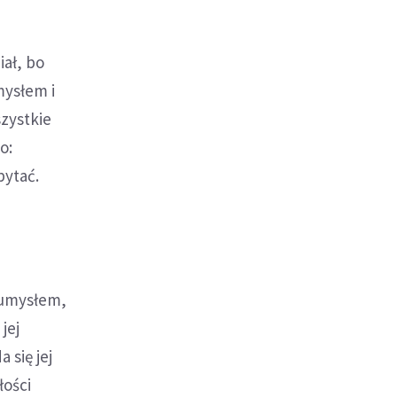
iał, bo
mysłem i
szystkie
o:
pytać.
 umysłem,
jej
 się jej
łości