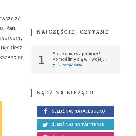
erwsze ze
u, Pan,
NAJCZĘŚCIEJ CZYTANE
m sercem,
«Będziesz
Potrzebujesz pomocy?
1
ększego od
Pomodlimy się w Twojej
intencji
62 komentarzy
BĄDŹ NA BIEŻĄCO
ŚLEDŹ NAS NA FACEBOOKU
ŚLEDŹ NAS NA TWITTERZE