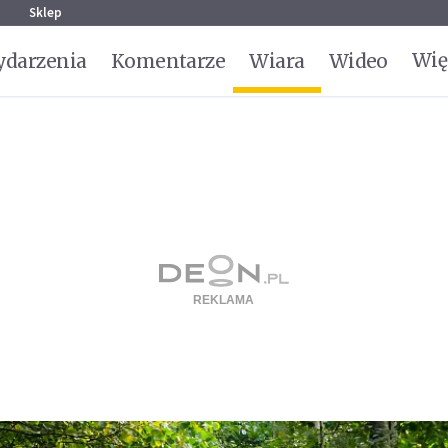
g
Sklep
Wię
darzenia
Komentarze
Wiara
Wideo