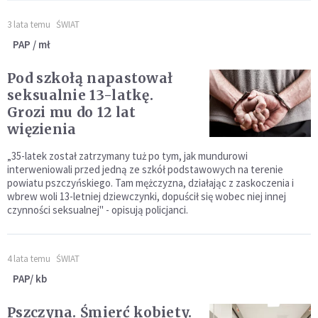
3 lata temu
ŚWIAT
PAP / mł
Pod szkołą napastował
seksualnie 13-latkę.
Grozi mu do 12 lat
więzienia
„35-latek został zatrzymany tuż po tym, jak mundurowi
interweniowali przed jedną ze szkół podstawowych na terenie
powiatu pszczyńskiego. Tam mężczyzna, działając z zaskoczenia i
wbrew woli 13-letniej dziewczynki, dopuścił się wobec niej innej
czynności seksualnej" - opisują policjanci.
4 lata temu
ŚWIAT
PAP/ kb
Pszczyna. Śmierć kobiety.