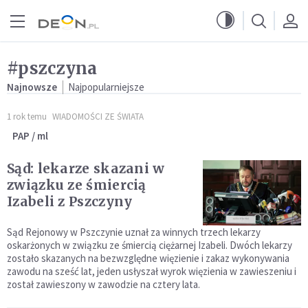
Przejdź do menu głównego
Przejdź do treści
#pszczyna
Najnowsze
Najpopularniejsze
1 rok temu
WIADOMOŚCI ZE ŚWIATA
PAP / ml
Sąd: lekarze skazani w
związku ze śmiercią
Izabeli z Pszczyny
Sąd Rejonowy w Pszczynie uznał za winnych trzech lekarzy
oskarżonych w związku ze śmiercią ciężarnej Izabeli. Dwóch lekarzy
zostało skazanych na bezwzględne więzienie i zakaz wykonywania
zawodu na sześć lat, jeden usłyszał wyrok więzienia w zawieszeniu i
został zawieszony w zawodzie na cztery lata.