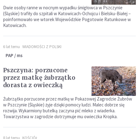
Dwie osoby ranne w nocnym wypadku śmigłowca w Pszczynie
(Śląskie) trafiły do szpitali w Katowicach-Ochojcu i Bielsku-Białej –
poinformowało we wtorek Wojewódzkie Pogotowie Ratunkowe w
Katowicach.
6 lat temu
WIADOMOŚCI Z POLSKI
PAP / ms
Pszczyna: porzucone
przez matkę żubrzątko
dorasta z owieczką
Żubrzątko porzucone przez matkę w Pokazowej Zagrodzie Żubrów
w Pszczynie (Śląskie) żyje dzięki pomocy ludzi. Malec dobrze się
rozwija. Wykarmiony butelką zaczyna pić mleko z wiaderka.
Towarzystwa w zagrodzie dotrzymuje mu owieczka Kropka.
8 lat temu
KOŚCIÓŁ