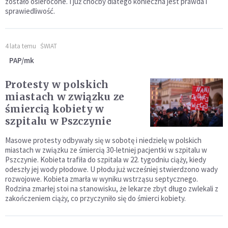
zostało osierocone. I już choćby dlatego konieczna jest prawda i
sprawiedliwość.
4 lata temu
ŚWIAT
PAP/mk
Protesty w polskich
miastach w związku ze
śmiercią kobiety w
szpitalu w Pszczynie
Masowe protesty odbywały się w sobotę i niedzielę w polskich
miastach w związku ze śmiercią 30-letniej pacjentki w szpitalu w
Pszczynie. Kobieta trafiła do szpitala w 22. tygodniu ciąży, kiedy
odeszły jej wody płodowe. U płodu już wcześniej stwierdzono wady
rozwojowe. Kobieta zmarła w wyniku wstrząsu septycznego.
Rodzina zmarłej stoi na stanowisku, że lekarze zbyt długo zwlekali z
zakończeniem ciąży, co przyczyniło się do śmierci kobiety.