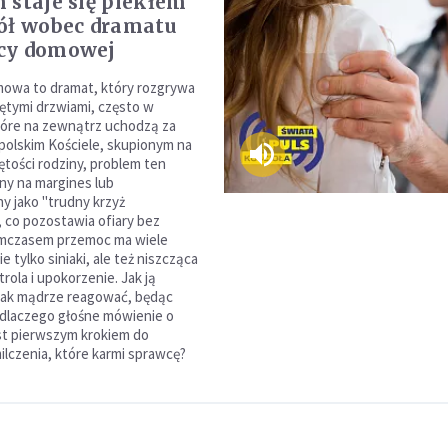
 staje się piekłem
ół wobec dramatu
cy domowej
owa to dramat, który rozgrywa
iętymi drzwiami, często w
tóre na zewnątrz uchodzą za
olskim Kościele, skupionym na
iętości rodziny, problem ten
y na margines lub
y jako "trudny krzyż
 co pozostawia ofiary bez
ymczasem przemoc ma wiele
ie tylko siniaki, ale też niszcząca
rola i upokorzenie. Jak ją
Jak mądrze reagować, będąc
 dlaczego głośne mówienie o
st pierwszym krokiem do
ilczenia, które karmi sprawcę?