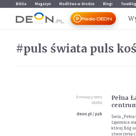
Przejdź do menu głównego
Przejdź do treści
Biblia
Magazyn
Modlitwa w drodze
Blogi
faceBó
Wy
Radio DEON
#puls świata puls koś
Pełna Ł
8 miesięcy temu
WIARA
centrum
deon.pl / pzk
Seria „Pełna
tajemnice mar
której Bóg o
stworzenia c