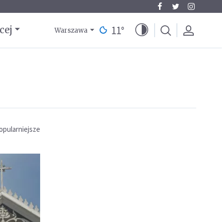
11
°
cej
Warszawa
opularniejsze