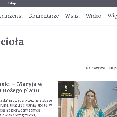
g
Sklep
Wię
darzenia
Komentarze
Wiara
Wideo
cioła
Najnowsze
Najp
aski – Maryja w
 Bożego planu
 łaski” prowadzi przez najgłębsze
yjne, ukazując Maryję jako tę, w
dsłania pierwotny zamysł
złowieka bez grzechu,