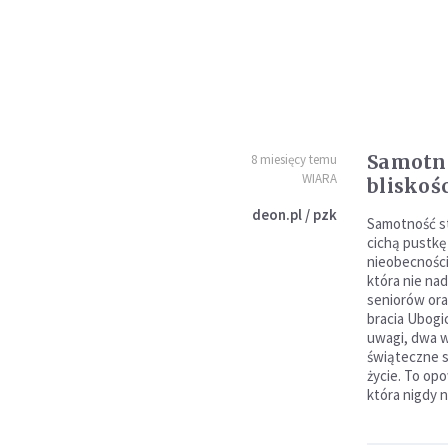
Samotno
8 miesięcy temu
WIARA
bliskoś
deon.pl / pzk
Samotność st
cichą pustkę
nieobecności
która nie nad
seniorów ora
bracia Ubogi
uwagi, dwa w
świąteczne s
życie. To opo
która nigdy n