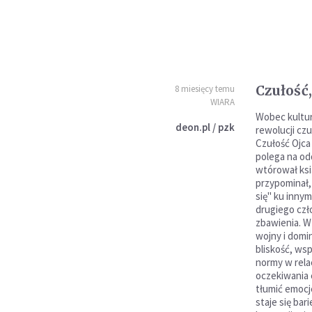
Czułość,
8 miesięcy temu
WIARA
Wobec kultury
deon.pl / pzk
rewolucji czuł
Czułość Ojca
polega na odd
wtórował ksi
przypominał,
się" ku inny
drugiego czł
zbawienia. W
wojny i domi
bliskość, wsp
normy w rela
oczekiwania
tłumić emocje
staje się bar