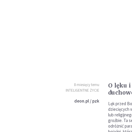
O lęku 
8 miesięcy temu
INTELIGENTNE ŻYCIE
duchowo
deon.pl / pzk
Lęk przed Bo
dziecięcych
lub religijn
groźbie. Ta s
odróżnić para
bojaźni, któr