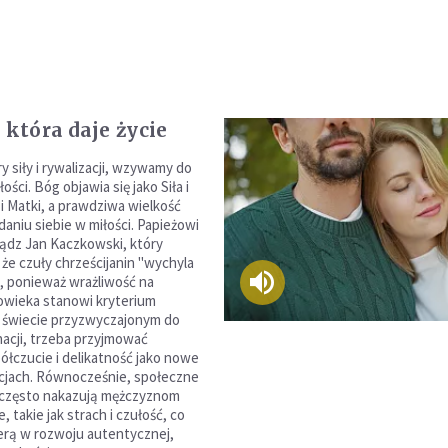
 która daje życie
 siły i rywalizacji, wzywamy do
ości. Bóg objawia się jako Siła i
 i Matki, a prawdziwa wielkość
aniu siebie w miłości. Papieżowi
ądz Jan Kaczkowski, który
 że czuły chrześcijanin "wychyla
m, ponieważ wrażliwość na
owieka stanowi kryterium
 świecie przyzwyczajonym do
nacji, trzeba przyjmować
ółczucie i delikatność jako nowe
cjach. Równocześnie, społeczne
 często nakazują mężczyznom
, takie jak strach i czułość, co
ierą w rozwoju autentycznej,