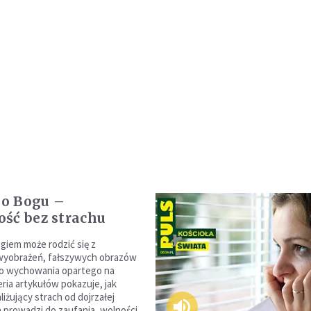
i o Bogu –
ść bez strachu
giem może rodzić się z
 wyobrażeń, fałszywych obrazów
ego wychowania opartego na
eria artykułów pokazuje, jak
liżujący strach od dojrzałej
a prowadzi do zaufania, wolności