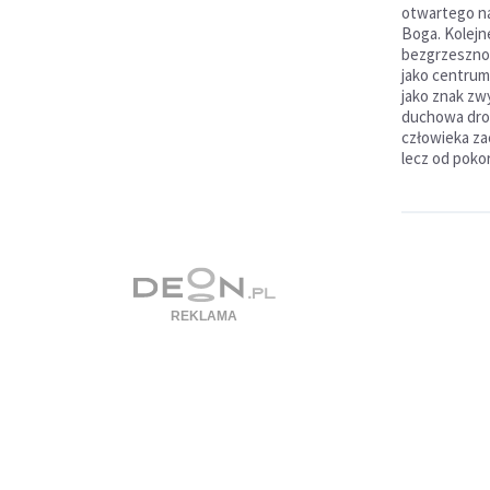
otwartego na
Boga. Kolejne
bezgrzeszność
jako centrum 
jako znak zw
duchowa drog
człowieka za
lecz od poko