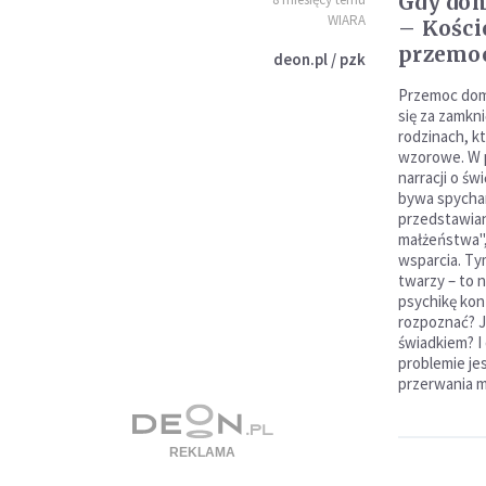
Gdy dom
WIARA
– Kości
przemo
deon.pl / pzk
Przemoc dom
się za zamkn
rodzinach, k
wzorowe. W p
narracji o św
bywa spychan
przedstawian
małżeństwa",
wsparcia. T
twarzy – to n
psychikę kont
rozpoznać? 
świadkiem? I
problemie je
przerwania m