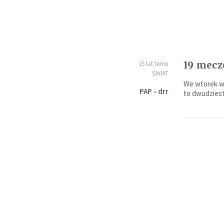
19 mecz
15 lat temu
ŚWIAT
We wtorek w 
PAP - drr
to dwudziest