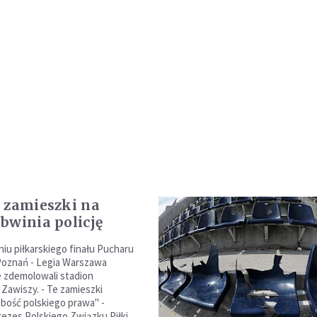
 zamieszki na
bwinia policję
iu piłkarskiego finału Pucharu
Poznań - Legia Warszawa
 zdemolowali stadion
Zawiszy. - Te zamieszki
abość polskiego prawa" -
rezes Polskiego Związku Piłki