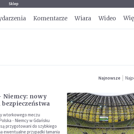
g
Sklep
Wię
darzenia
Komentarze
Wiara
Wideo
Najnowsze
Najp
- Niemcy: nowy
 bezpieczeństwa
zy wtorkowego meczu
 Polska - Niemcy w Gdańsku
e są przygotowani do szybkiego
a ewentualne przypadki łamania