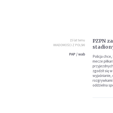
PZPN z
15 lat temu
WIADOMOŚCI Z POLSKI
stadion
PAP / wab
Policja chce
mecze piłkar
przyjezdnych
zgodził się 
wyjaśnianie, 
rozgrywkami 
oddzielna sp