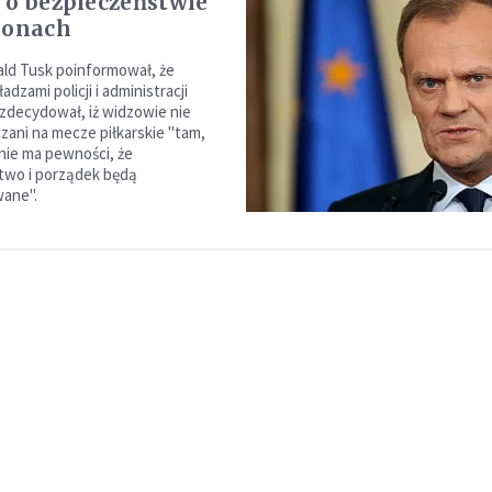
 o bezpieczeństwie
ionach
ld Tusk poinformował, że
adzami policji i administracji
decydował, iż widzowie nie
ani na mecze piłkarskie "tam,
 nie ma pewności, że
two i porządek będą
ane".