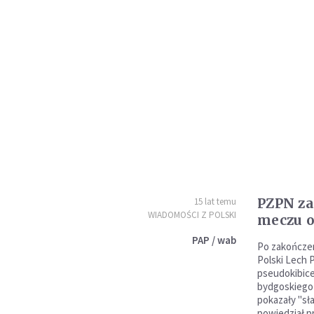
PZPN za
15 lat temu
WIADOMOŚCI Z POLSKI
meczu o
PAP / wab
Po zakończen
Polski Lech 
pseudokibice
bydgoskiego 
pokazały "sł
powiedział p