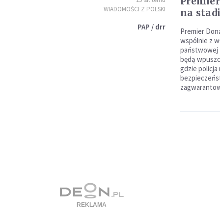
Premier
WIADOMOŚCI Z POLSKI
na stad
PAP / drr
Premier Dona
wspólnie z wł
państwowej z
będą wpuszcz
gdzie policja
bezpieczeńs
zagwarantow