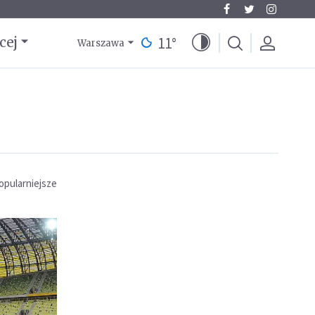
11
°
cej
Warszawa
opularniejsze