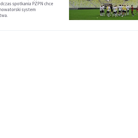
odczas spotkania PZPN chce
nowatorski system
twa.