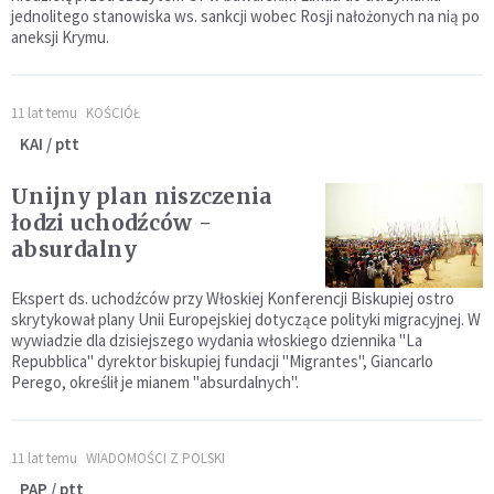
jednolitego stanowiska ws. sankcji wobec Rosji nałożonych na nią po
aneksji Krymu.
11 lat temu
KOŚCIÓŁ
KAI / ptt
Unijny plan niszczenia
łodzi uchodźców -
absurdalny
Ekspert ds. uchodźców przy Włoskiej Konferencji Biskupiej ostro
skrytykował plany Unii Europejskiej dotyczące polityki migracyjnej. W
wywiadzie dla dzisiejszego wydania włoskiego dziennika "La
Repubblica" dyrektor biskupiej fundacji "Migrantes", Giancarlo
Perego, określił je mianem "absurdalnych".
11 lat temu
WIADOMOŚCI Z POLSKI
PAP / ptt