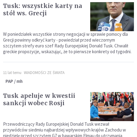
Tusk: wszystkie karty na
stół ws. Grecji
W poniedziałek wszystkie strony negocjacji w sprawie pomocy dla
Grecji powinny odkryć karty - powiedział przed wieczornym
szczytem strefy euro szef Rady Europejskiej Donald Tusk. Chwalił
greckie propozycje, wskazując, że to pierwsze konkrety od tygodni.
11 lat temu
WIADOMOŚCI ZE ŚWIATA
PAP / mh
Tusk apeluje w kwestii
sankcji wobec Rosji
Przewodniczący Rady Europejskiej Donald Tusk wezwał
przywódców siedmiu najbardziej wpływowych krajów Zachodu w
niedzielę przed szczytem G7 w bawarskim Elmau do utrzymania