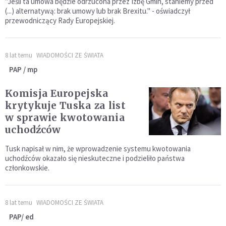
"Jeśli ta umowa będzie odrzucona przez Izbę Gmin, staniemy przed
(...) alternatywą: brak umowy lub brak Brexitu." - oświadczył
przewodniczący Rady Europejskiej.
8 lat temu
WIADOMOŚCI ZE ŚWIATA
PAP / mp
Komisja Europejska
krytykuje Tuska za list
w sprawie kwotowania
uchodźców
Tusk napisał w nim, że wprowadzenie systemu kwotowania
uchodźców okazało się nieskuteczne i podzieliło państwa
członkowskie.
8 lat temu
WIADOMOŚCI ZE ŚWIATA
PAP/ ed