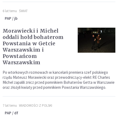
6 lat temu
ŚWIAT
PAP / jb
Morawiecki i Michel
oddali hołd bohaterom
Powstania w Getcie
Warszawskim i
Powstańcom
Warszawskim
Po wtorkowych rozmowach w kancelarii premiera szef polskiego
rządu Mateusz Morawiecki oraz przewodniczący-elekt RE Charles
Michel zapalili znicz przed pomnikiem Bohaterów Getta w Warszawie
oraz złożyli kwiaty przed pomnikiem Powstania Warszawskiego.
7 lat temu
WIADOMOŚCI Z POLSKI
PAP / df