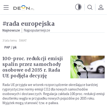
Przejdź do menu głównego
Przejdź do treści
#rada europejska
Najnowsze
Najpopularniejsze
3 lata temu
ŚWIAT
PAP / pk
100-proc. redukcji emisji
spalin przez samochody
osobowe od 2035 r. Rada
UE podjęła decyzję
Rada UE przyjęła we wtorek rozporządzenie określające bardziej
rygorystyczne normy emisji CO2 dla nowych samochodów
osobowych i dostawczych. Regulacja zakłada 100 proc. redukcji emisji
dwutlenku węgla w przypadku nowych pojazdów po 2035 roku.
Wyjątek mogą stanowić tzw. e-paliwa.