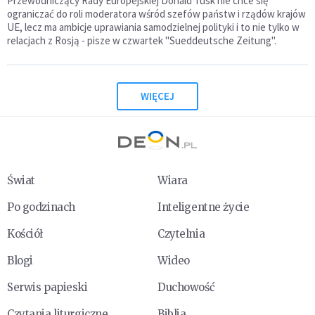
Przewodniczący Rady Europejskiej Donald Tusk nie chce się
ograniczać do roli moderatora wśród szefów państw i rządów krajów
UE, lecz ma ambicje uprawiania samodzielnej polityki i to nie tylko w
relacjach z Rosją - pisze w czwartek "Sueddeutsche Zeitung".
WIĘCEJ
Świat
Wiara
Po godzinach
Inteligentne życie
Kościół
Czytelnia
Blogi
Wideo
Serwis papieski
Duchowość
Czytania liturgiczne
Biblia