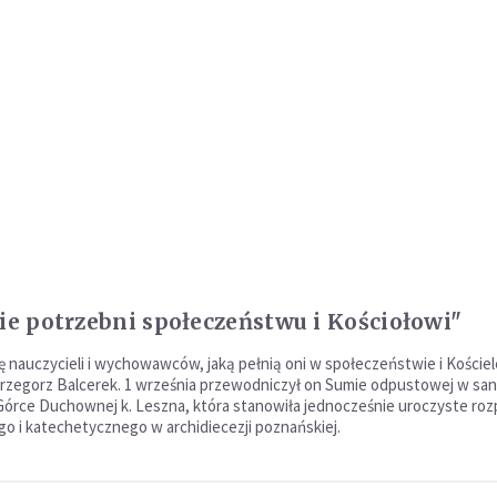
cie potrzebni społeczeństwu i Kościołowi"
ę nauczycieli i wychowawców, jaką pełnią oni w społeczeństwie i Kościel
rzegorz Balcerek. 1 września przewodniczył on Sumie odpustowej w sa
órce Duchownej k. Leszna, która stanowiła jednocześnie uroczyste roz
go i katechetycznego w archidiecezji poznańskiej.