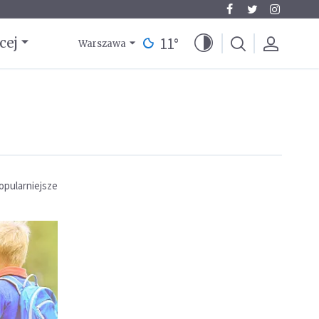
11
°
cej
Warszawa
opularniejsze