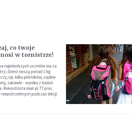
aj, co twoje
nosi w tornistrze!
wa najmłodszych uczniów ma za
stry; dzieci noszą ponad 1 kg
zy, np. kilka piórników, ciężkie
ony, zabawki - wynika z badań
. Rekordzista miał aż 77 proc.
niepotrzebnych podczas lekcji.