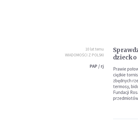
Sprawdz
10 lat temu
WIADOMOŚCI Z POLSKI
dziecko 
PAP / rj
Prawie poło
ciężkie torni
zbędnych rzec
termosy, bid
Fundacji Rosa
przedmiotów 