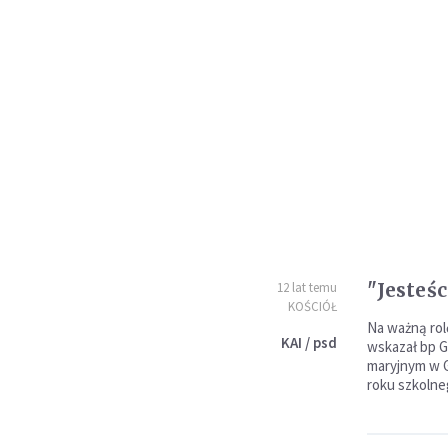
"Jesteś
12 lat temu
KOŚCIÓŁ
Na ważną rol
KAI / psd
wskazał bp G
maryjnym w G
roku szkolne