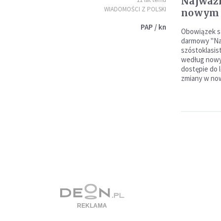
Najważn
WIADOMOŚCI Z POLSKI
nowym 
PAP / kn
Obowiązek sz
darmowy "Nas
szóstoklasis
według nowy
dostępie do l
zmiany w no