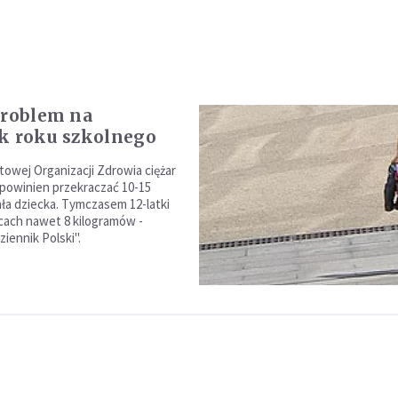
problem na
k roku szkolnego
owej Organizacji Zdrowia ciężar
e powinien przekraczać 10-15
ała dziecka. Tymczasem 12-latki
cach nawet 8 kilogramów -
iennik Polski".