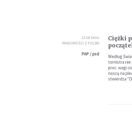
Ciężki 
12 lat temu
WIADOMOŚCI Z POLSKI
począte
PAP / psd
Według Świat
tornistra ni
proc. wagi ci
noszą na ple
stwierdza "Dz