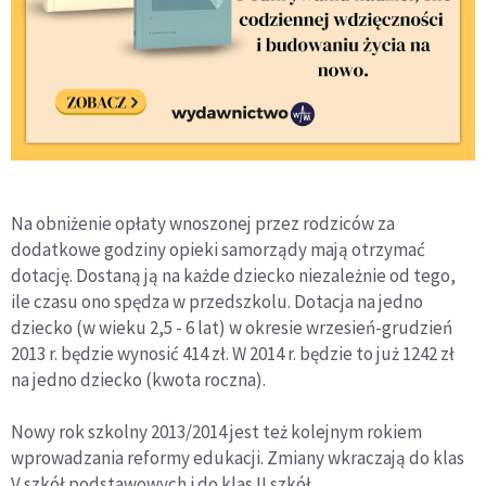
Na obniżenie opłaty wnoszonej przez rodziców za
dodatkowe godziny opieki samorządy mają otrzymać
dotację. Dostaną ją na każde dziecko niezależnie od tego,
ile czasu ono spędza w przedszkolu. Dotacja na jedno
dziecko (w wieku 2,5 - 6 lat) w okresie wrzesień-grudzień
2013 r. będzie wynosić 414 zł. W 2014 r. będzie to już 1242 zł
na jedno dziecko (kwota roczna).
Nowy rok szkolny 2013/2014 jest też kolejnym rokiem
wprowadzania reformy edukacji. Zmiany wkraczają do klas
V szkół podstawowych i do klas II szkół