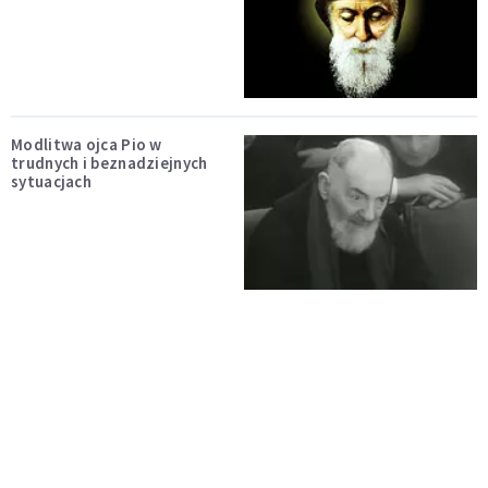
Modlitwa ojca Pio w
trudnych i beznadziejnych
sytuacjach