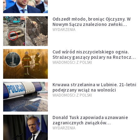
zapowiadałem, bez zwłoki,
natychmiast”
Odszedł młodo, broniąc Ojczyzny. W
Nowym Sączu znaleziono zwłoki
mężczyzny z czasów potopu
WYDARZENIA
szwedzkiego
Cud wśród niszczycielskiego ognia.
Strażacy gaszący pożary na Roztoczu
opublikowali niezwykłe zdjęcie
WIADOMOŚCI Z POLSKI
Krwawa strzelanina w Lubinie. 21-letni
podejrzany wciąż na wolności
WIADOMOŚCI Z POLSKI
Donald Tusk zapowiada uznawanie
zagranicznych związków
jednopłciowych. "Państwo oblało ten
WYDARZENIA
test"