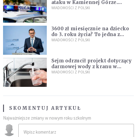
ataku w Kamiennej Górze.
Policja zatrzymała dwóch
WIADOMOŚCI Z POLSKI
nastolatków
3600 zł miesięcznie na dziecko
do 3. roku życia? To jedna z
propozycji programu "Rozwój
WIADOMOŚCI Z POLSKI
Plus"
Sejm odrzucił projekt dotyczący
darmowej wody z kranu w
restauracjach
WIADOMOŚCI Z POLSKI
SKOMENTUJ ARTYKUŁ
Najważniejsze zmiany w nowym roku szkolnym