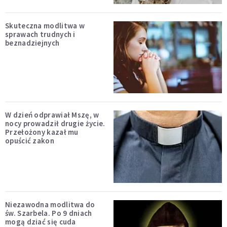
Skuteczna modlitwa w
sprawach trudnych i
beznadziejnych
W dzień odprawiał Mszę, w
nocy prowadził drugie życie.
Przełożony kazał mu
opuścić zakon
Niezawodna modlitwa do
św. Szarbela. Po 9 dniach
mogą dziać się cuda