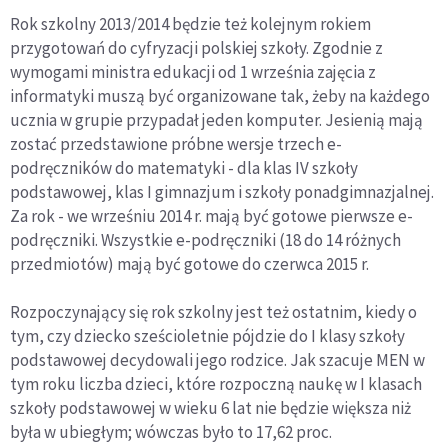
Rok szkolny 2013/2014 będzie też kolejnym rokiem
przygotowań do cyfryzacji polskiej szkoły. Zgodnie z
wymogami ministra edukacji od 1 września zajęcia z
informatyki muszą być organizowane tak, żeby na każdego
ucznia w grupie przypadał jeden komputer. Jesienią mają
zostać przedstawione próbne wersje trzech e-
podręczników do matematyki - dla klas IV szkoły
podstawowej, klas I gimnazjum i szkoły ponadgimnazjalnej.
Za rok - we wrześniu 2014 r. mają być gotowe pierwsze e-
podręczniki. Wszystkie e-podręczniki (18 do 14 różnych
przedmiotów) mają być gotowe do czerwca 2015 r.
Rozpoczynający się rok szkolny jest też ostatnim, kiedy o
tym, czy dziecko sześcioletnie pójdzie do I klasy szkoły
podstawowej decydowali jego rodzice. Jak szacuje MEN w
tym roku liczba dzieci, które rozpoczną naukę w I klasach
szkoły podstawowej w wieku 6 lat nie będzie większa niż
była w ubiegłym; wówczas było to 17,62 proc.