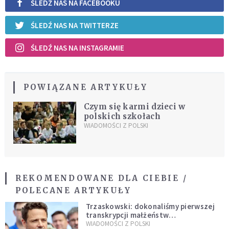
ŚLEDŹ NAS NA FACEBOOKU
ŚLEDŹ NAS NA TWITTERZE
ŚLEDŹ NAS NA INSTAGRAMIE
POWIĄZANE ARTYKUŁY
Czym się karmi dzieci w
polskich szkołach
WIADOMOŚCI Z POLSKI
REKOMENDOWANE DLA CIEBIE /
POLECANE ARTYKUŁY
Trzaskowski: dokonaliśmy pierwszej
transkrypcji małżeństw
jednopłciowych. “Tak jak
WIADOMOŚCI Z POLSKI