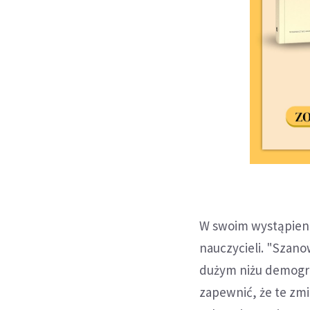
W swoim wystąpieniu
nauczycieli. "Szanow
dużym niżu demogra
zapewnić, że te zm