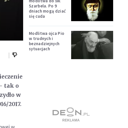
modlitwa do św.
Szarbela. Po 9
dniach mogą dziać
się cuda
Modlitwa ojca Pio
w trudnych i
beznadziejnych
sytuacjach
ieczenie
- tak o
zydło w
16/2017.
jowej w