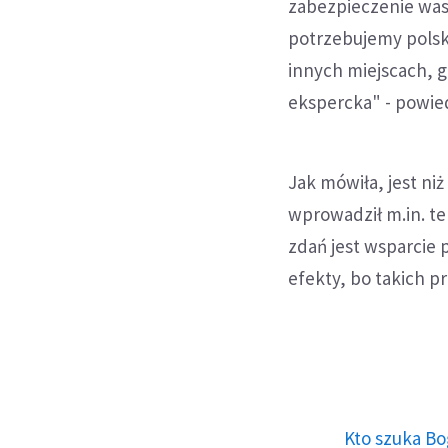
zabezpieczenie was
potrzebujemy polski
innych miejscach, 
ekspercka" - powied
Jak mówiła, jest n
wprowadził m.in. t
zdań jest wsparcie 
efekty, bo takich p
Kto szuka Bo