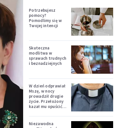
Potrzebujesz
pomocy?
Pomodlimy się w
Twojej intencji
Skuteczna
modlitwa w
sprawach trudnych
i beznadziejnych
W dzień odprawiał
Mszę, w nocy
prowadził drugie
życie. Przełożony
kazał mu opuścić
zakon
Niezawodna