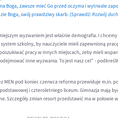
a Boga, zawsze mieć Go przed oczyma i wytrwale zap
dzie Boga, swój prawdziwy skarb. (Sprawdź:
Rozwój duc
niejszym wyzwaniem jest właśnie demografia. I chcemy
ystem szkolny, by nauczyciele mieli zapewnioną pracę,
 poszukiwać pracy w innych miejscach, żeby mieli wspar
podejmować inne wyzwania. To jest nasz cel" - podkreślił
z MEN pod koniec czerwca reforma przewiduje m.in. p
 podstawowej i czteroletniego liceum. Gimnazja mają by
e. Szczegóły zmian resort przedstawić ma w połowie w