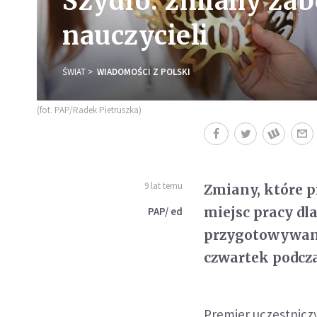
Szydło: zmiany zab
nauczycieli
ŚWIAT
WIADOMOŚCI Z POLSKI
(fot. PAP/Radek Pietruszka)
9 lat temu
Zmiany, które p
miejsc pracy dl
PAP/ ed
przygotowywane
czwartek podcza
Premier uczestniczy