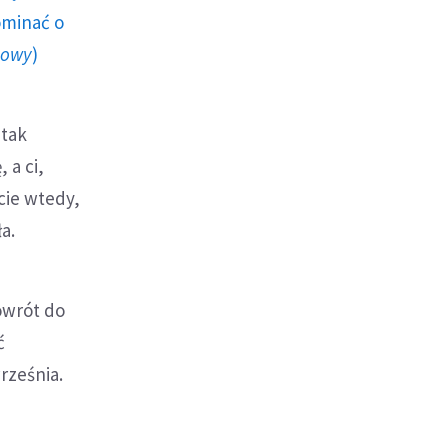
ominać o
howy
)
 tak
 a ci,
cie wtedy,
a.
owrót do
ć
rześnia.