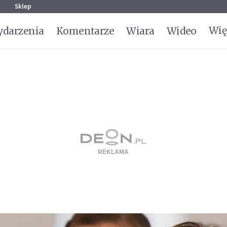
g
Sklep
Wię
darzenia
Komentarze
Wiara
Wideo