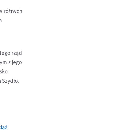
 w różnych
a
atego rząd
ym z jego
siło
a Szydło.
ciąż