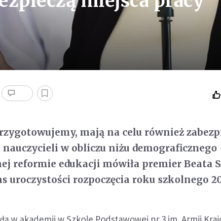
ezpieczą miejsca pracy
rzygotowujemy, mają na celu również zabezp
a nauczycieli w obliczu niżu demograficznego 
j reformie edukacji mówiła premier Beata S
s uroczystości rozpoczęcia roku szkolnego 20
ła w akademii w Szkole Podstawowej nr 3 im. Armii Kra