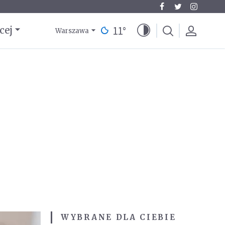
11
°
cej
Warszawa
WYBRANE DLA CIEBIE