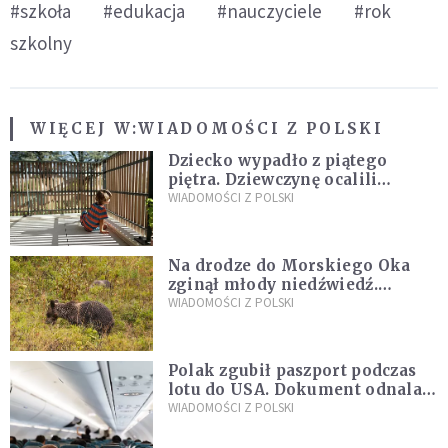
#szkoła
#edukacja
#nauczyciele
#rok
szkolny
WIĘCEJ W:
WIADOMOŚCI Z POLSKI
Dziecko wypadło z piątego
piętra. Dziewczynę ocalili
sąsiedzi
WIADOMOŚCI Z POLSKI
Na drodze do Morskiego Oka
zginął młody niedźwiedź.
Sprawę bada Policja i TPN
WIADOMOŚCI Z POLSKI
Polak zgubił paszport podczas
lotu do USA. Dokument odnalazł
się w nietypowym miejscu
WIADOMOŚCI Z POLSKI