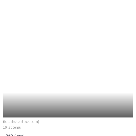
(fot. shuterstock.com)
10 lat temu
PAP / psd