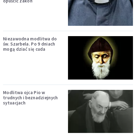
opuścić zakon
Niezawodna modlitwa do
św. Szarbela. Po 9 dniach
mogą dziać się cuda
Modlitwa ojca Pio w
trudnych i beznadziejnych
sytuacjach