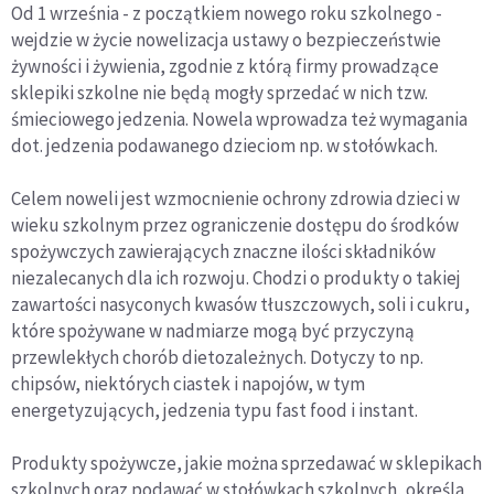
Od 1 września - z początkiem nowego roku szkolnego -
wejdzie w życie nowelizacja ustawy o bezpieczeństwie
żywności i żywienia, zgodnie z którą firmy prowadzące
sklepiki szkolne nie będą mogły sprzedać w nich tzw.
śmieciowego jedzenia. Nowela wprowadza też wymagania
dot. jedzenia podawanego dzieciom np. w stołówkach.
Celem noweli jest wzmocnienie ochrony zdrowia dzieci w
wieku szkolnym przez ograniczenie dostępu do środków
spożywczych zawierających znaczne ilości składników
niezalecanych dla ich rozwoju. Chodzi o produkty o takiej
zawartości nasyconych kwasów tłuszczowych, soli i cukru,
które spożywane w nadmiarze mogą być przyczyną
przewlekłych chorób dietozależnych. Dotyczy to np.
chipsów, niektórych ciastek i napojów, w tym
energetyzujących, jedzenia typu fast food i instant.
Produkty spożywcze, jakie można sprzedawać w sklepikach
szkolnych oraz podawać w stołówkach szkolnych, określa