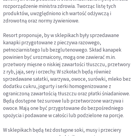
rozporządzenie ministra zdrowia. Tworząc listę tych
produktów, uwzględniono ich wartość odżywczą i
zdrowotną oraz normy żywieniowe.
Resort proponuje, by w sklepikach były sprzedawane
kanapki przygotowane z pieczywa razowego,
pełnoziarnistego lub bezglutenowego. Skład kanapek
powinien być urozmaicony, mogą one zawierać m.in.
przetwory mięsne o niskiej zawartości tłuszczu, przetwory
z ryb, jaja, sery i orzechy. W szkołach będą również
sprzedawane sałatki, warzywa, owoce, surówki, mleko bez
dodatku cukru, jogurty i serki homogenizowane z
ograniczoną zawartością tłuszczu oraz płatki śniadaniowe.
Będą dostępne też surowe lub przetworzone warzywa i
owoce. Mają one być przygotowane do bezpośredniego
spożycia i podawane w całości lub podzielone na porcje.
W sklepikach będą też dostępne soki, musy i przeciery