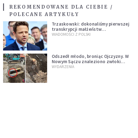
REKOMENDOWANE DLA CIEBIE /
POLECANE ARTYKUŁY
Trzaskowski: dokonaliśmy pierwszej
transkrypcji małżeństw
jednopłciowych. “Tak jak
WIADOMOŚCI Z POLSKI
zapowiadałem, bez zwłoki,
natychmiast”
Odszedł młodo, broniąc Ojczyzny. W
Nowym Sączu znaleziono zwłoki
mężczyzny z czasów potopu
WYDARZENIA
szwedzkiego
Cud wśród niszczycielskiego ognia.
Strażacy gaszący pożary na Roztoczu
opublikowali niezwykłe zdjęcie
WIADOMOŚCI Z POLSKI
Krwawa strzelanina w Lubinie. 21-letni
podejrzany wciąż na wolności
WIADOMOŚCI Z POLSKI