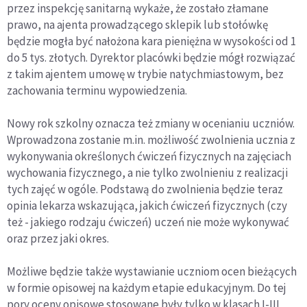
przez inspekcję sanitarną wykaże, że zostało złamane
prawo, na ajenta prowadzącego sklepik lub stołówkę
będzie mogła być nałożona kara pieniężna w wysokości od 1
do 5 tys. złotych. Dyrektor placówki będzie mógł rozwiązać
z takim ajentem umowę w trybie natychmiastowym, bez
zachowania terminu wypowiedzenia.
Nowy rok szkolny oznacza też zmiany w ocenianiu uczniów.
Wprowadzona zostanie m.in. możliwość zwolnienia ucznia z
wykonywania określonych ćwiczeń fizycznych na zajęciach
wychowania fizycznego, a nie tylko zwolnieniu z realizacji
tych zajęć w ogóle. Podstawą do zwolnienia będzie teraz
opinia lekarza wskazująca, jakich ćwiczeń fizycznych (czy
też - jakiego rodzaju ćwiczeń) uczeń nie może wykonywać
oraz przez jaki okres.
Możliwe będzie także wystawianie uczniom ocen bieżących
w formie opisowej na każdym etapie edukacyjnym. Do tej
pory oceny opisowe stosowane były tylko w klasach I-III