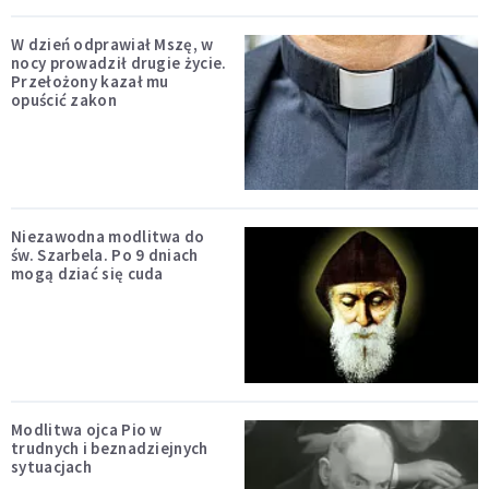
W dzień odprawiał Mszę, w
nocy prowadził drugie życie.
Przełożony kazał mu
opuścić zakon
Niezawodna modlitwa do
św. Szarbela. Po 9 dniach
mogą dziać się cuda
Modlitwa ojca Pio w
trudnych i beznadziejnych
sytuacjach