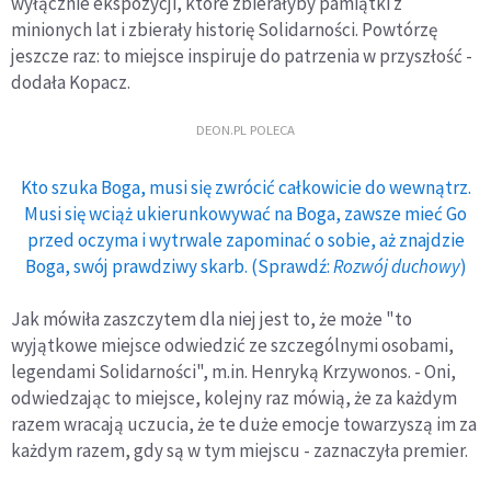
wyłącznie ekspozycji, które zbierałyby pamiątki z
minionych lat i zbierały historię Solidarności. Powtórzę
jeszcze raz: to miejsce inspiruje do patrzenia w przyszłość -
dodała Kopacz.
DEON.PL POLECA
Kto szuka Boga, musi się zwrócić całkowicie do wewnątrz.
Musi się wciąż ukierunkowywać na Boga, zawsze mieć Go
przed oczyma i wytrwale zapominać o sobie, aż znajdzie
Boga, swój prawdziwy skarb. (Sprawdź:
Rozwój duchowy
)
Jak mówiła zaszczytem dla niej jest to, że może "to
wyjątkowe miejsce odwiedzić ze szczególnymi osobami,
legendami Solidarności", m.in. Henryką Krzywonos. - Oni,
odwiedzając to miejsce, kolejny raz mówią, że za każdym
razem wracają uczucia, że te duże emocje towarzyszą im za
każdym razem, gdy są w tym miejscu - zaznaczyła premier.