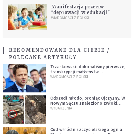
Manifestacja przeciw
"deprawacji w edukacji"
WIADOMOŚCI Z POLSKI
REKOMENDOWANE DLA CIEBIE /
POLECANE ARTYKUŁY
Trzaskowski: dokonaliśmy pierwszej
transkrypcji małżeństw
jednopłciowych. “Tak jak
WIADOMOŚCI Z POLSKI
zapowiadałem, bez zwłoki,
natychmiast”
Odszedł młodo, broniąc Ojczyzny. W
Nowym Sączu znaleziono zwłoki
mężczyzny z czasów potopu
WYDARZENIA
szwedzkiego
Cud wśród niszczycielskiego ognia.