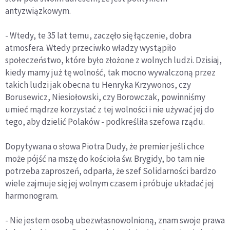
antyzwiązkowym.
- Wtedy, te 35 lat temu, zaczęło się łączenie, dobra
atmosfera. Wtedy przeciwko władzy wystąpiło
społeczeństwo, które było złożone z wolnych ludzi. Dzisiaj,
kiedy mamy już tę wolność, tak mocno wywalczoną przez
takich ludzi jak obecna tu Henryka Krzywonos, czy
Borusewicz, Niesiołowski, czy Borowczak, powinniśmy
umieć mądrze korzystać z tej wolności i nie używać jej do
tego, aby dzielić Polaków - podkreśliła szefowa rządu.
Dopytywana o słowa Piotra Dudy, że premier jeśli chce
może pójść na mszę do kościoła św. Brygidy, bo tam nie
potrzeba zaproszeń, odparła, że szef Solidarności bardzo
wiele zajmuje się jej wolnym czasem i próbuje układać jej
harmonogram.
- Nie jestem osobą ubezwłasnowolnioną, znam swoje prawa