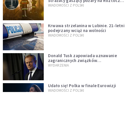
Strażacy gaszący pożary na Roztoczu
opublikowali niezwykłe zdjęcie
WIADOMOŚCI Z POLSKI
Krwawa strzelanina w Lubinie. 21-letni
podejrzany wciąż na wolności
WIADOMOŚCI Z POLSKI
Donald Tusk zapowiada uznawanie
zagranicznych związków
jednopłciowych. "Państwo oblało ten
WYDARZENIA
test"
Udało się! Polka w finale Eurowizji
WIADOMOŚCI Z POLSKI
Gwałtowne burze nad Polską. Może
być niebezpiecznie. Jest alert RCB
ŚWIAT