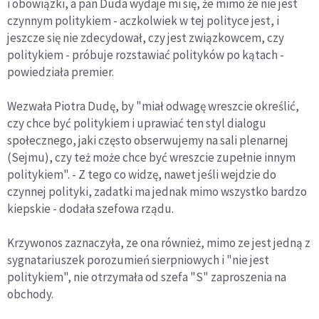
i obowiązki, a pan Duda wydaje mi się, że mimo że nie jest
czynnym politykiem - aczkolwiek w tej polityce jest, i
jeszcze się nie zdecydował, czy jest związkowcem, czy
politykiem - próbuje rozstawiać polityków po kątach -
powiedziała premier.
Wezwała Piotra Dudę, by "miał odwagę wreszcie określić,
czy chce być politykiem i uprawiać ten styl dialogu
społecznego, jaki często obserwujemy na sali plenarnej
(Sejmu), czy też może chce być wreszcie zupełnie innym
politykiem". - Z tego co widzę, nawet jeśli wejdzie do
czynnej polityki, zadatki ma jednak mimo wszystko bardzo
kiepskie - dodała szefowa rządu.
Krzywonos zaznaczyła, ze ona również, mimo ze jest jedną z
sygnatariuszek porozumień sierpniowych i "nie jest
politykiem", nie otrzymała od szefa "S" zaproszenia na
obchody.