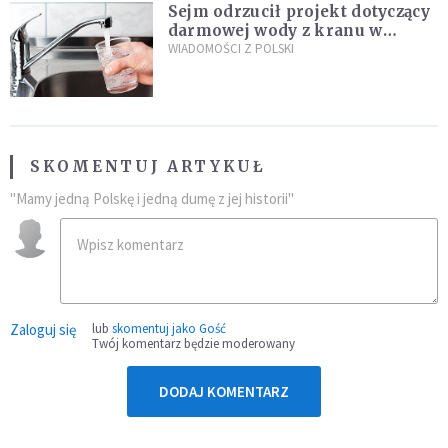
Sejm odrzucił projekt dotyczący
darmowej wody z kranu w
restauracjach
WIADOMOŚCI Z POLSKI
SKOMENTUJ ARTYKUŁ
"Mamy jedną Polskę i jedną dumę z jej historii"
Zaloguj się
lub
skomentuj jako Gość
Twój komentarz będzie moderowany
DODAJ KOMENTARZ