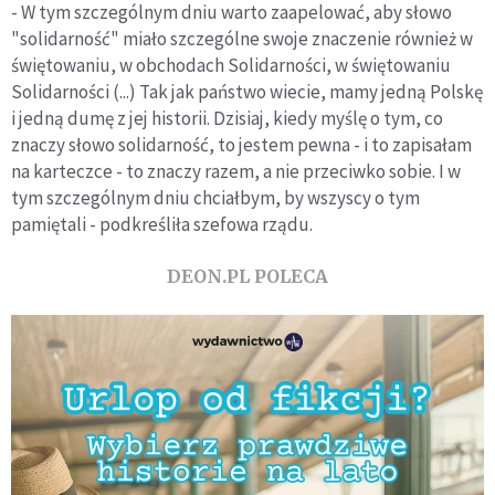
- W tym szczególnym dniu warto zaapelować, aby słowo
"solidarność" miało szczególne swoje znaczenie również w
świętowaniu, w obchodach Solidarności, w świętowaniu
Solidarności (...) Tak jak państwo wiecie, mamy jedną Polskę
i jedną dumę z jej historii. Dzisiaj, kiedy myślę o tym, co
znaczy słowo solidarność, to jestem pewna - i to zapisałam
na karteczce - to znaczy razem, a nie przeciwko sobie. I w
tym szczególnym dniu chciałbym, by wszyscy o tym
pamiętali - podkreśliła szefowa rządu.
DEON.PL POLECA