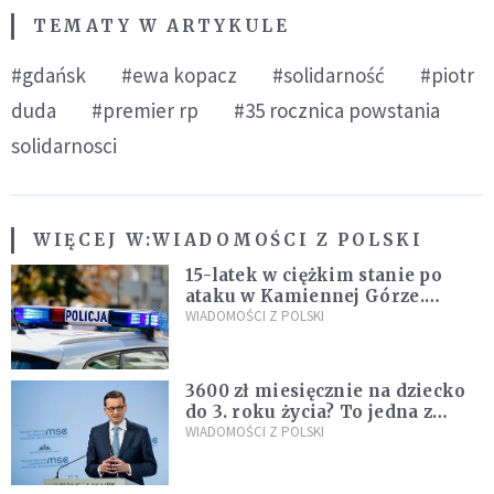
TEMATY W ARTYKULE
#gdańsk
#ewa kopacz
#solidarność
#piotr
duda
#premier rp
#35 rocznica powstania
solidarnosci
WIĘCEJ W:
WIADOMOŚCI Z POLSKI
15-latek w ciężkim stanie po
ataku w Kamiennej Górze.
Policja zatrzymała dwóch
WIADOMOŚCI Z POLSKI
nastolatków
3600 zł miesięcznie na dziecko
do 3. roku życia? To jedna z
propozycji programu "Rozwój
WIADOMOŚCI Z POLSKI
Plus"