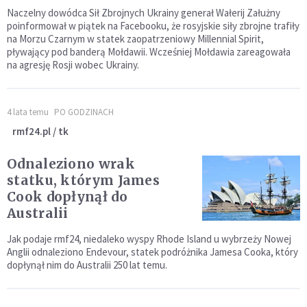
Naczelny dowódca Sił Zbrojnych Ukrainy generał Wałerij Załużny
poinformował w piątek na Facebooku, że rosyjskie siły zbrojne trafiły
na Morzu Czarnym w statek zaopatrzeniowy Millennial Spirit,
pływający pod banderą Mołdawii. Wcześniej Mołdawia zareagowała
na agresję Rosji wobec Ukrainy.
4 lata temu
PO GODZINACH
rmf24.pl / tk
Odnaleziono wrak
statku, którym James
Cook dopłynął do
Australii
Jak podaje rmf24, niedaleko wyspy Rhode Island u wybrzeży Nowej
Anglii odnaleziono Endevour, statek podróżnika Jamesa Cooka, który
dopłynął nim do Australii 250 lat temu.