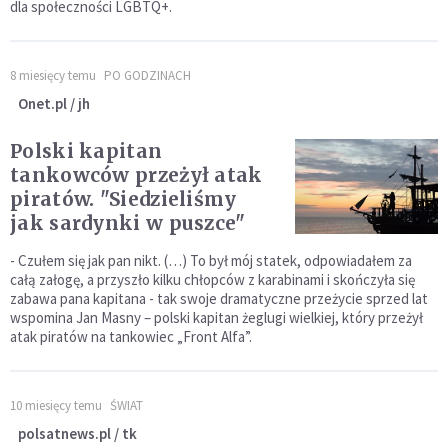
dla społeczności LGBTQ+.
8 miesięcy temu
PO GODZINACH
Onet.pl / jh
Polski kapitan
tankowców przeżył atak
piratów. "Siedzieliśmy
jak sardynki w puszce"
- Czułem się jak pan nikt. (…) To był mój statek, odpowiadałem za
całą załogę, a przyszło kilku chłopców z karabinami i skończyła się
zabawa pana kapitana - tak swoje dramatyczne przeżycie sprzed lat
wspomina Jan Masny – polski kapitan żeglugi wielkiej, który przeżył
atak piratów na tankowiec „Front Alfa”.
10 miesięcy temu
ŚWIAT
polsatnews.pl / tk