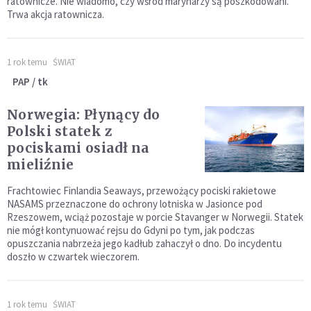
ratownicze. Nie wiadomo, czy wśród marynarzy są poszkodowani.
Trwa akcja ratownicza.
1 rok temu
ŚWIAT
PAP / tk
Norwegia: Płynący do
Polski statek z
pociskami osiadł na
mieliźnie
Frachtowiec Finlandia Seaways, przewożący pociski rakietowe
NASAMS przeznaczone do ochrony lotniska w Jasionce pod
Rzeszowem, wciąż pozostaje w porcie Stavanger w Norwegii. Statek
nie mógł kontynuować rejsu do Gdyni po tym, jak podczas
opuszczania nabrzeża jego kadłub zahaczył o dno. Do incydentu
doszło w czwartek wieczorem.
1 rok temu
ŚWIAT