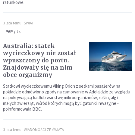
ratunkowe.
3 lata temu
ŚWIAT
PAP / tk
Australia: statek
wycieczkowy nie został
wpuszczony do portu.
Znajdowały się na nim
obce organizmy
Statkowi wycieczkowemu Viking Orion z setkami pasażerów na
pokładzie odmówiono zgody na cumowanie w Adelajdzie ze względu
na pokrywającą kadłub warstwę mikroorganizmów, roślin, alg i
małych zwierząt, wśród których mogą być gatunki inwazyjne -
poinformowała BBC.
3 lata temu
WIADOMOŚCI ZE ŚWIATA