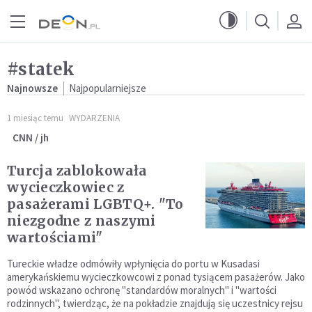
Przejdź do menu głównego
Przejdź do treści
#statek
Najnowsze
Najpopularniejsze
1 miesiąc temu
WYDARZENIA
CNN / jh
Turcja zablokowała
wycieczkowiec z
pasażerami LGBTQ+. "To
niezgodne z naszymi
wartościami"
Tureckie władze odmówiły wpłynięcia do portu w Kusadasi
amerykańskiemu wycieczkowcowi z ponad tysiącem pasażerów. Jako
powód wskazano ochronę "standardów moralnych" i "wartości
rodzinnych", twierdząc, że na pokładzie znajdują się uczestnicy rejsu