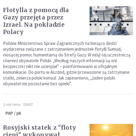
Flotylla z pomocą dla
Gazy przejęta przez
Izrael. Na pokładzie
Polacy
Polskie Ministerstwo Spraw Zagranicznych na bieżąco śledzi
wydarzenia związane z zatrzymaniem jednostek flotylli Sumud,
niosącej pomoc humanitarną do Strefy Gazy. W misji tej uczestniczą
również obywatele Polski. „Według naszych informacji są oni
bezpieczni i nikt nie ucierpiał” – poinformowano w oficjalnym
komunikacie. Do portu w Aszdod, gdzie przewożone są zatrzymane
statki, zmierza polski konsul. Jak zapewniono, „żaden polski
obywatel nie pozostanie bez opieki”.
1 rok temu
ŚWIAT
PAP / pk
Rosyjski statek z "floty
cieni" wykonywał