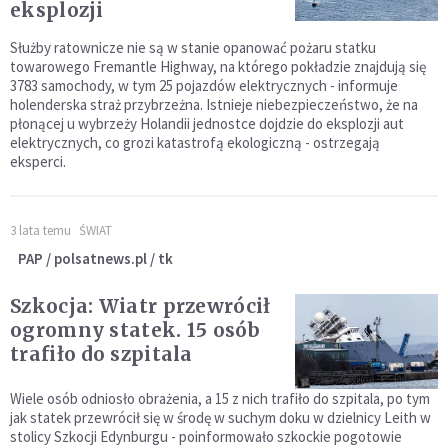
eksplozji
Służby ratownicze nie są w stanie opanować pożaru statku
towarowego Fremantle Highway, na którego pokładzie znajdują się
3783 samochody, w tym 25 pojazdów elektrycznych - informuje
holenderska straż przybrzeżna. Istnieje niebezpieczeństwo, że na
płonącej u wybrzeży Holandii jednostce dojdzie do eksplozji aut
elektrycznych, co grozi katastrofą ekologiczną - ostrzegają
eksperci.
3 lata temu
ŚWIAT
PAP / polsatnews.pl / tk
Szkocja: Wiatr przewrócił
ogromny statek. 15 osób
trafiło do szpitala
Wiele osób odniosło obrażenia, a 15 z nich trafiło do szpitala, po tym
jak statek przewrócił się w środę w suchym doku w dzielnicy Leith w
stolicy Szkocji Edynburgu - poinformowało szkockie pogotowie