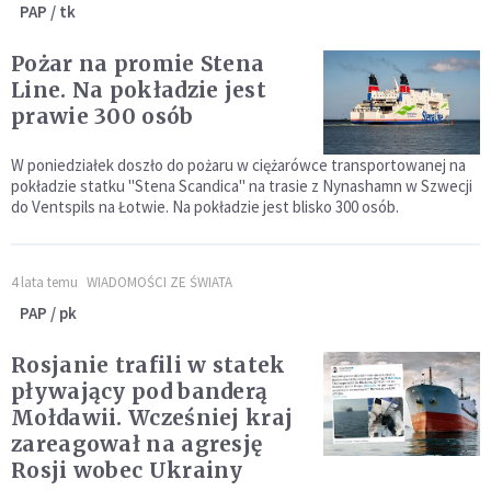
PAP / tk
Pożar na promie Stena
Line. Na pokładzie jest
prawie 300 osób
W poniedziałek doszło do pożaru w ciężarówce transportowanej na
pokładzie statku "Stena Scandica" na trasie z Nynashamn w Szwecji
do Ventspils na Łotwie. Na pokładzie jest blisko 300 osób.
4 lata temu
WIADOMOŚCI ZE ŚWIATA
PAP / pk
Rosjanie trafili w statek
pływający pod banderą
Mołdawii. Wcześniej kraj
zareagował na agresję
Rosji wobec Ukrainy