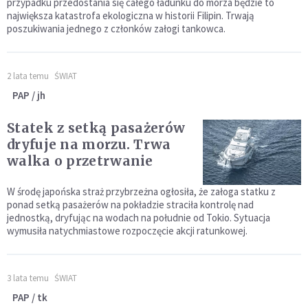
przypadku przedostania się całego ładunku do morza będzie to
największa katastrofa ekologiczna w historii Filipin. Trwają
poszukiwania jednego z członków załogi tankowca.
2 lata temu
ŚWIAT
PAP / jh
Statek z setką pasażerów
dryfuje na morzu. Trwa
walka o przetrwanie
W środę japońska straż przybrzeżna ogłosiła, że załoga statku z
ponad setką pasażerów na pokładzie straciła kontrolę nad
jednostką, dryfując na wodach na południe od Tokio. Sytuacja
wymusiła natychmiastowe rozpoczęcie akcji ratunkowej.
3 lata temu
ŚWIAT
PAP / tk