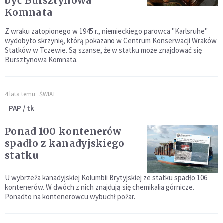
być Bursztynowa
Komnata
Z wraku zatopionego w 1945 r., niemieckiego parowca "Karlsruhe"
wydobyto skrzynię, którą pokazano w Centrum Konserwacji Wraków
Statków w Tczewie. Są szanse, że w statku może znajdować się
Bursztynowa Komnata.
4 lata temu
ŚWIAT
PAP / tk
Ponad 100 kontenerów
spadło z kanadyjskiego
statku
U wybrzeża kanadyjskiej Kolumbii Brytyjskiej ze statku spadło 106
kontenerów. W dwóch z nich znajdują się chemikalia górnicze.
Ponadto na kontenerowcu wybuchł pożar.