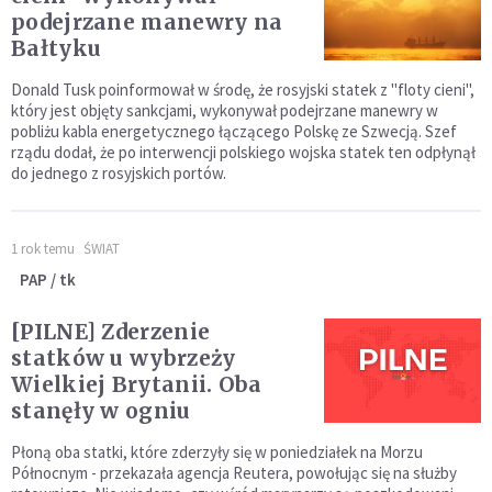
podejrzane manewry na
Bałtyku
Donald Tusk poinformował w środę, że rosyjski statek z "floty cieni",
który jest objęty sankcjami, wykonywał podejrzane manewry w
pobliżu kabla energetycznego łączącego Polskę ze Szwecją. Szef
rządu dodał, że po interwencji polskiego wojska statek ten odpłynął
do jednego z rosyjskich portów.
1 rok temu
ŚWIAT
PAP / tk
[PILNE] Zderzenie
statków u wybrzeży
Wielkiej Brytanii. Oba
stanęły w ogniu
Płoną oba statki, które zderzyły się w poniedziałek na Morzu
Północnym - przekazała agencja Reutera, powołując się na służby