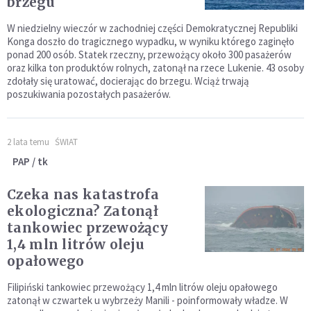
brzegu
W niedzielny wieczór w zachodniej części Demokratycznej Republiki
Konga doszło do tragicznego wypadku, w wyniku którego zaginęło
ponad 200 osób. Statek rzeczny, przewożący około 300 pasażerów
oraz kilka ton produktów rolnych, zatonął na rzece Lukenie. 43 osoby
zdołały się uratować, docierając do brzegu. Wciąż trwają
poszukiwania pozostałych pasażerów.
2 lata temu
ŚWIAT
PAP / tk
Czeka nas katastrofa
ekologiczna? Zatonął
tankowiec przewożący
1,4 mln litrów oleju
opałowego
Filipiński tankowiec przewożący 1,4 mln litrów oleju opałowego
zatonął w czwartek u wybrzeży Manili - poinformowały władze. W