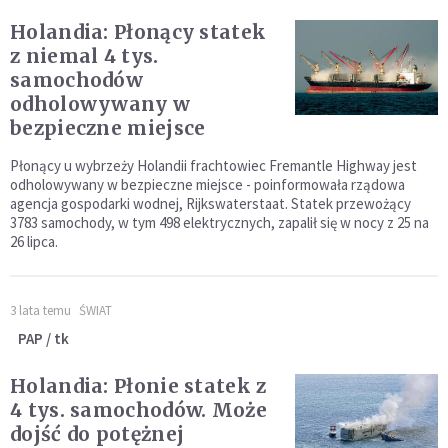
Holandia: Płonący statek
z niemal 4 tys.
samochodów
odholowywany w
bezpieczne miejsce
Płonący u wybrzeży Holandii frachtowiec Fremantle Highway jest
odholowywany w bezpieczne miejsce - poinformowała rządowa
agencja gospodarki wodnej, Rijkswaterstaat. Statek przewożący
3783 samochody, w tym 498 elektrycznych, zapalił się w nocy z 25 na
26 lipca.
3 lata temu
ŚWIAT
PAP / tk
Holandia: Płonie statek z
4 tys. samochodów. Może
dojść do potężnej