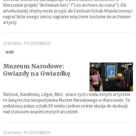
Warszawie projekt "Archiwum Serc" ("Les archives du coeur"). Od
wtorku każdy chętny może przyjść do Centrum Sztuki Współczesnej i
nagrać bicie swego serca; nagranie włączone zostanie do archiwum
artysty.
15 lat temu
PO GODZINACH
wab
Muzeum Narodowe:
Gwiazdy na Gwiazdkę
Matisse, Kandinsky, Léger, Miró - prace tych i wielu innych artystów
to świąteczna niespodzianka Muzem Narodowego w Warszawie. To
unikatowy pokaz sztuki XX wieku i jednocześnie okazja do dyskusji
nad statusem współczesnych arcydzieł.
15 lat temu
PO GODZINACH