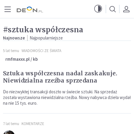
Przejdź do menu głównego
Przejdź do treści
#sztuka współczesna
Najnowsze
Najpopularniejsze
5 lat temu
WIADOMOŚCI ZE ŚWIATA
rmfmaxxx.pl / kb
Sztuka współczesna nadal zaskakuje.
Niewidzialna rzeźba sprzedana
Do niezwykłej transakcji doszło w świecie sztuki. Na sprzedaż
została wystawiona niewidzialna rzeźba. Nowy nabywca dzieła wydał
na nie 15 tys. euro.
7 lat temu
KOMENTARZE