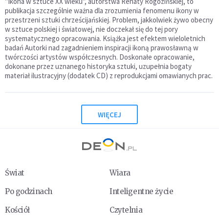
"Ikona w sztuce XX wieku", autorstwa Renaty Rogozińskiej, to
publikacja szczególnie ważna dla zrozumienia fenomenu ikony w
przestrzeni sztuki chrześcijańskiej. Problem, jakkolwiek żywo obecny
w sztuce polskiej i światowej, nie doczekał się do tej pory
systematycznego opracowania. Książka jest efektem wieloletnich
badań Autorki nad zagadnieniem inspiracji ikoną prawosławną w
twórczości artystów współczesnych. Doskonałe opracowanie,
dokonane przez uznanego historyka sztuki, uzupełnia bogaty
materiał ilustracyjny (dodatek CD) z reprodukcjami omawianych prac.
WIĘCEJ
Świat
Wiara
Po godzinach
Inteligentne życie
Kościół
Czytelnia