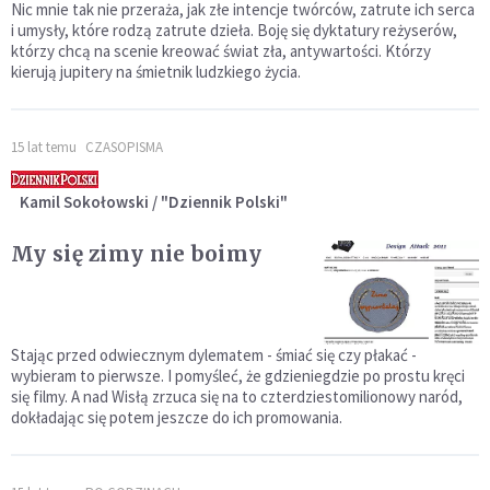
Nic mnie tak nie przeraża, jak złe intencje twórców, zatrute ich serca
i umysły, które rodzą zatrute dzieła. Boję się dyktatury reżyserów,
którzy chcą na scenie kreować świat zła, antywartości. Którzy
kierują jupitery na śmietnik ludzkiego życia.
15 lat temu
CZASOPISMA
Kamil Sokołowski / "Dziennik Polski"
My się zimy nie boimy
Stając przed odwiecznym dylematem - śmiać się czy płakać -
wybieram to pierwsze. I pomyśleć, że gdzieniegdzie po prostu kręci
się filmy. A nad Wisłą zrzuca się na to czterdziestomilionowy naród,
dokładając się potem jeszcze do ich promowania.