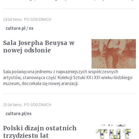
14 lat temu
PO GODZINACH
culture.pl / ns
Sala Josepha Beuysa w
nowej odsłonie
Sala poświęcona jednemu z najważniejszych współczesnych
artystów, stanowiąca część Kolekcji Sztuki XX i XXI wieku łódzkiego
muzeum, doczekała się nowej aranżacji.
15 lat temu
PO GODZINACH
culture.pl/ns
Polski dizajn ostatnich
trzydziestu lat