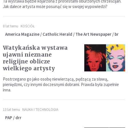
Ta wystawa będzie kojarzona z protestami oburzonych chrześcijan.
Jak dalece artysta może posunąć się w swojej wypowiedzi?
8 lat temu
KOŚCIÓŁ
America Magazine / Catholic Herald / The Art Newspaper / br
Watykańska wystawa
ujawni nieznane
religijne oblicze
wielkiego artysty
Postrzegano go jako osobę niewierzącą, pędzącą za sławą,
pieniędzmi, czy innymi doczesnymi dobrami. Prawda była zupełnie
inna.
13 lat temu
NAUKA I TECHNOLOGIA
PAP / drr