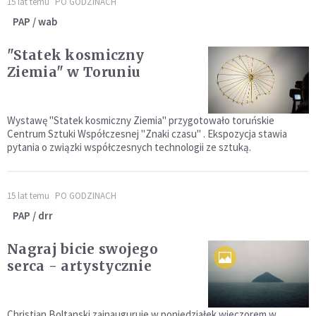
15 lat temu
PO GODZINACH
PAP / wab
"Statek kosmiczny
Ziemia" w Toruniu
Wystawę "Statek kosmiczny Ziemia" przygotowało toruńskie
Centrum Sztuki Współczesnej "Znaki czasu" . Ekspozycja stawia
pytania o związki współczesnych technologii ze sztuką.
15 lat temu
PO GODZINACH
PAP / drr
Nagraj bicie swojego
serca - artystycznie
Christian Boltanski zainauguruje w poniedziałek wieczorem w