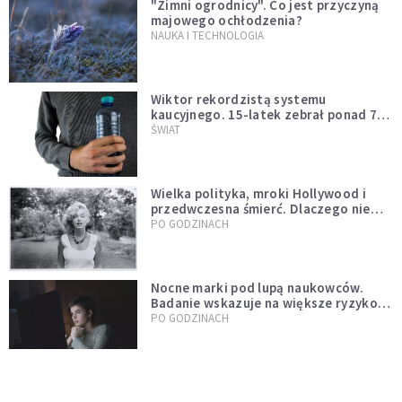
"Zimni ogrodnicy". Co jest przyczyną
majowego ochłodzenia?
NAUKA I TECHNOLOGIA
Wiktor rekordzistą systemu
kaucyjnego. 15-latek zebrał ponad 7
tys. butelek i puszek
ŚWIAT
Wielka polityka, mroki Hollywood i
przedwczesna śmierć. Dlaczego nie
możemy przestać mówić o Marilyn
PO GODZINACH
Monroe?
Nocne marki pod lupą naukowców.
Badanie wskazuje na większe ryzyko
zawału
PO GODZINACH