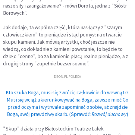
nasze siły i zaangażowanie? - mówi Dorota, jedna z "Sióstr
Borowych".
Jak dodaje, ta wspólna część, która nas łączy z "szarym
człowieczkiem" to pieniądze i stąd pomysł na otwarcie
skupu kamieni. Jak mówią artystki, choć jeszcze nie
wiedzą, co dokładnie z kamieni powstanie, to będzie to
dzieło "cenne", bo za kamienie płacą realne pieniądze, a z
drugiej strony "zupełnie bezsensowne".
DEON.PL POLECA
Kto szuka Boga, musi się zwrócić całkowicie do wewnątrz.
Musi się wciąż ukierunkowywać na Boga, zawsze mieć Go
przed oczyma i wytrwale zapominać o sobie, aż znajdzie
Boga, swój prawdziwy skarb. (Sprawdź:
Rozwój duchowy
)
"Skup" działa przy Białostockim Teatrze Lalek.