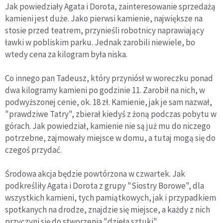
Jak powiedziały Agata i Dorota, zainteresowanie sprzedażą
kamieni jest duże. Jako pierwsi kamienie, największe na
stosie przed teatrem, przynieśli robotnicy naprawiający
ławki w pobliskim parku. Jednak zarobili niewiele, bo
wtedy cena za kilogram była niska.
Co innego pan Tadeusz, który przyniósł w woreczku ponad
dwa kilogramy kamieni po godzinie 11. Zarobił na nich, w
podwyższonej cenie, ok. 18 zł. Kamienie, jak je sam nazwał,
"prawdziwe Tatry", zbierał kiedyś z żoną podczas pobytu w
górach. Jak powiedział, kamienie nie są już mu do niczego
potrzebne, zajmowały miejsce w domu, a tutaj mogą się do
czegoś przydać.
Środowa akcja będzie powtórzona w czwartek. Jak
podkreśliły Agata i Dorota z grupy "Siostry Borowe", dla
wszystkich kamieni, tych pamiątkowych, jak i przypadkiem
spotkanych na drodze, znajdzie się miejsce, a każdy z nich
przyczyni się do stworzenia "dzieła sztuki".