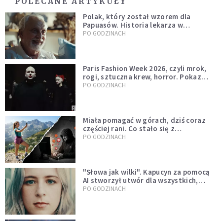
POLECANE ARTYKUŁY
Polak, który został wzorem dla
Papuasów. Historia lekarza w
sutannie, który uleczył dżunglę
PO GODZINACH
Paris Fashion Week 2026, czyli mrok,
rogi, sztuczna krew, horror. Pokaz
mody czy fascynacja diabłem?
PO GODZINACH
Miała pomagać w górach, dziś coraz
częściej rani. Co stało się z
Tatromaniakami?
PO GODZINACH
"Słowa jak wilki". Kapucyn za pomocą
AI stworzył utwór dla wszystkich,
którzy doświadczają hejtu
PO GODZINACH