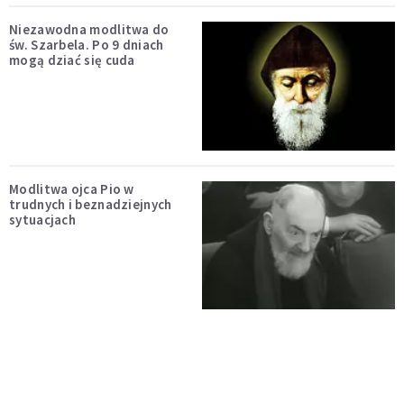
Niezawodna modlitwa do
św. Szarbela. Po 9 dniach
mogą dziać się cuda
Modlitwa ojca Pio w
trudnych i beznadziejnych
sytuacjach