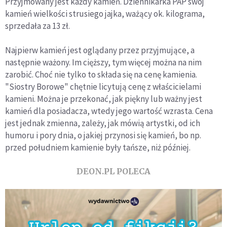
Przyjmowany jest każdy kamień. Dziennikarka PAP swój
kamień wielkości strusiego jajka, ważący ok. kilograma,
sprzedała za 13 zł.
Najpierw kamień jest oglądany przez przyjmujące, a
następnie ważony. Im cięższy, tym więcej można na nim
zarobić. Choć nie tylko to składa się na cenę kamienia.
"Siostry Borowe" chętnie licytują cenę z właścicielami
kamieni. Można je przekonać, jak piękny lub ważny jest
kamień dla posiadacza, wtedy jego wartość wzrasta. Cena
jest jednak zmienna, zależy, jak mówią artystki, od ich
humoru i pory dnia, o jakiej przynosi się kamień, bo np.
przed południem kamienie były tańsze, niż później.
DEON.PL POLECA