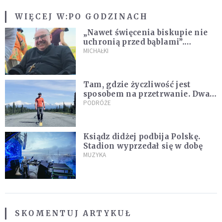
WIĘCEJ W:
PO GODZINACH
„Nawet święcenia biskupie nie
uchronią przed bąblami”.
Archidiecezja pokazała
MICHAŁKI
nagranie z pielgrzymki
Tam, gdzie życzliwość jest
sposobem na przetrwanie. Dwa
tygodnie na Alasce [REPORTAŻ]
PODRÓŻE
Ksiądz didżej podbija Polskę.
Stadion wyprzedał się w dobę
MUZYKA
SKOMENTUJ ARTYKUŁ