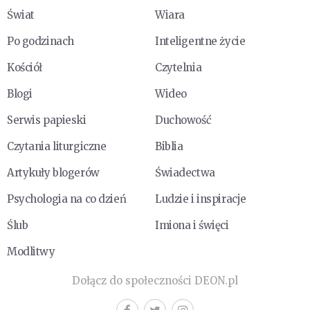
Świat
Wiara
Po godzinach
Inteligentne życie
Kościół
Czytelnia
Blogi
Wideo
Serwis papieski
Duchowość
Czytania liturgiczne
Biblia
Artykuły blogerów
Świadectwa
Psychologia na co dzień
Ludzie i inspiracje
Ślub
Imiona i święci
Modlitwy
Dołącz do społeczności DEON.pl