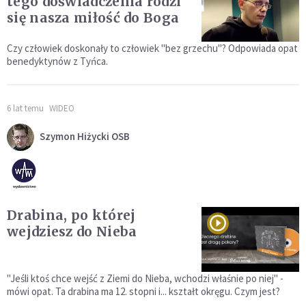
tego doświadczenia rodzi
się nasza miłość do Boga
Czy człowiek doskonały to człowiek "bez grzechu"? Odpowiada opat
benedyktynów z Tyńca.
6 lat temu
WIDEO
Szymon Hiżycki OSB
Drabina, po której
wejdziesz do Nieba
"Jeśli ktoś chce wejść z Ziemi do Nieba, wchodzi właśnie po niej" -
mówi opat. Ta drabina ma 12. stopni i... kształt okręgu. Czym jest?