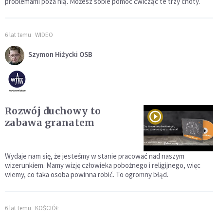
problemami poza nią. Możesz sobie pomóc ćwicząc te trzy cnoty.
6 lat temu
WIDEO
Szymon Hiżycki OSB
Rozwój duchowy to
zabawa granatem
Wydaje nam się, że jesteśmy w stanie pracować nad naszym
wizerunkiem. Mamy wizję człowieka pobożnego i religijnego, więc
wiemy, co taka osoba powinna robić. To ogromny błąd.
6 lat temu
KOŚCIÓŁ