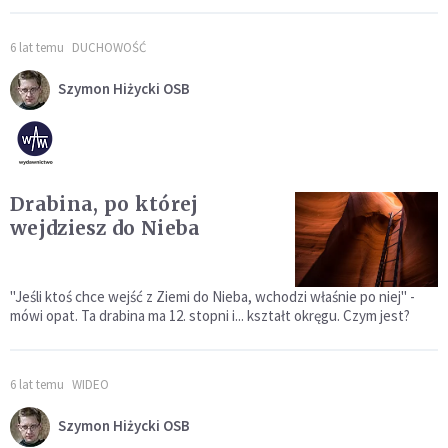
6 lat temu
DUCHOWOŚĆ
Szymon Hiżycki OSB
Drabina, po której
wejdziesz do Nieba
"Jeśli ktoś chce wejść z Ziemi do Nieba, wchodzi właśnie po niej" -
mówi opat. Ta drabina ma 12. stopni i... kształt okręgu. Czym jest?
6 lat temu
WIDEO
Szymon Hiżycki OSB