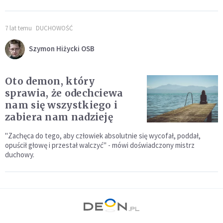
7 lat temu
DUCHOWOŚĆ
Szymon Hiżycki OSB
Oto demon, który
sprawia, że odechciewa
nam się wszystkiego i
zabiera nam nadzieję
"Zachęca do tego, aby człowiek absolutnie się wycofał, poddał,
opuścił głowę i przestał walczyć" - mówi doświadczony mistrz
duchowy.