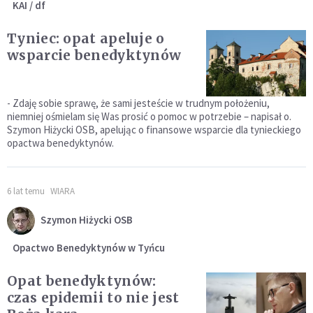
KAI / df
Tyniec: opat apeluje o
wsparcie benedyktynów
- Zdaję sobie sprawę, że sami jesteście w trudnym położeniu,
niemniej ośmielam się Was prosić o pomoc w potrzebie – napisał o.
Szymon Hiżycki OSB, apelując o finansowe wsparcie dla tynieckiego
opactwa benedyktynów.
6 lat temu
WIARA
Szymon Hiżycki OSB
Opactwo Benedyktynów w Tyńcu
Opat benedyktynów:
czas epidemii to nie jest