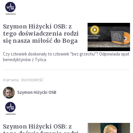
Szymon Hiżycki OSB: z
tego doświadczenia rodzi
się nasza miłość do Boga
Czy człowiek doskonały to człowiek "bez grzechu"? Odpowiada opat
benedyktynów z Tyńca.
6 lat temu
DUCHOWOŚĆ
Szymon Hiżycki OSB
Szymon Hiżycki OSB: z