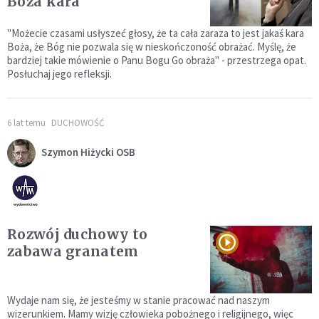
Boża kara
"Możecie czasami usłyszeć głosy, że ta cała zaraza to jest jakaś kara
Boża, że Bóg nie pozwala się w nieskończoność obrażać. Myślę, że
bardziej takie mówienie o Panu Bogu Go obraża" - przestrzega opat.
Posłuchaj jego refleksji.
6 lat temu
DUCHOWOŚĆ
Szymon Hiżycki OSB
Rozwój duchowy to
zabawa granatem
Wydaje nam się, że jesteśmy w stanie pracować nad naszym
wizerunkiem. Mamy wizję człowieka pobożnego i religijnego, więc