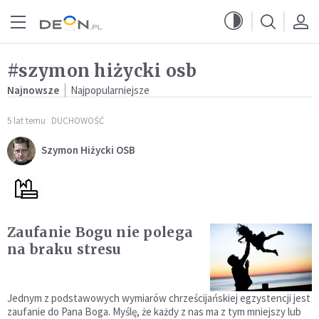
Przejdź do menu głównego
Przejdź do treści
#szymon hiżycki osb
Najnowsze
Najpopularniejsze
5 lat temu
DUCHOWOŚĆ
Szymon Hiżycki OSB
Zaufanie Bogu nie polega
na braku stresu
Jednym z podstawowych wymiarów chrześcijańskiej egzystencji jest
zaufanie do Pana Boga. Myślę, że każdy z nas ma z tym mniejszy lub