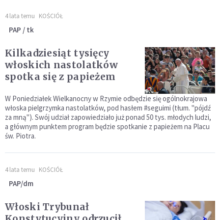
4 lata temu
KOŚCIÓŁ
PAP / tk
Kilkadziesiąt tysięcy
włoskich nastolatków
spotka się z papieżem
W Poniedziałek Wielkanocny w Rzymie odbędzie się ogólnokrajowa
włoska pielgrzymka nastolatków, pod hasłem #seguimi (tłum. "pójdź
za mną"). Swój udział zapowiedziało już ponad 50 tys. młodych ludzi,
a głównym punktem program będzie spotkanie z papieżem na Placu
św. Piotra.
4 lata temu
KOŚCIÓŁ
PAP/dm
Włoski Trybunał
Konstytucyjny odrzucił