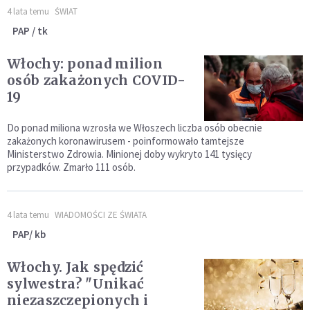
4 lata temu
ŚWIAT
PAP / tk
Włochy: ponad milion
osób zakażonych COVID-
19
Do ponad miliona wzrosła we Włoszech liczba osób obecnie
zakażonych koronawirusem - poinformowało tamtejsze
Ministerstwo Zdrowia. Minionej doby wykryto 141 tysięcy
przypadków. Zmarło 111 osób.
4 lata temu
WIADOMOŚCI ZE ŚWIATA
PAP/ kb
Włochy. Jak spędzić
sylwestra? "Unikać
niezaszczepionych i