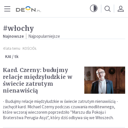
Przejdź do menu głównego
Przejdź do treści
#włochy
Najnowsze
Najpopularniejsze
4 lata temu
KOŚCIÓŁ
KAI / tk
Kard. Czerny: budujmy
relacje międzyludzkie w
świecie zatrutym
nienawiścią
- Budujmy relacje międzyludzkie w świecie zatrutym nienawiścią -
zachęcił kard. Michael Czerny podczas czuwania modlitewnego,
które wczoraj wieczorem poprzedziło "Marszu dla Pokoju i
Braterstwa Perugia-Asyż", który dziś odbywa się we Włoszech.