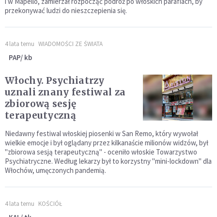
i w Mapello, zamierzał rozpocząć podróż po włoskich parafiach, by
przekonywać ludzi do nieszczepienia się.
4 lata temu
WIADOMOŚCI ZE ŚWIATA
PAP/ kb
Włochy. Psychiatrzy
uznali znany festiwal za
zbiorową sesję
terapeutyczną
Niedawny festiwal włoskiej piosenki w San Remo, który wywołał
wielkie emocje i był oglądany przez kilkanaście milionów widzów, był
"zbiorowa sesją terapeutyczną" - oceniło włoskie Towarzystwo
Psychiatryczne. Według lekarzy był to korzystny "mini-lockdown" dla
Włochów, umęczonych pandemią.
4 lata temu
KOŚCIÓŁ