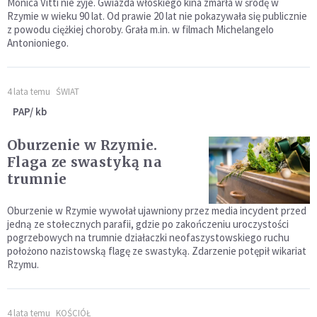
Monica Vitti nie żyje. Gwiazda włoskiego kina zmarła w środę w
Rzymie w wieku 90 lat. Od prawie 20 lat nie pokazywała się publicznie
z powodu ciężkiej choroby. Grała m.in. w filmach Michelangelo
Antonioniego.
4 lata temu
ŚWIAT
PAP/ kb
Oburzenie w Rzymie.
Flaga ze swastyką na
trumnie
Oburzenie w Rzymie wywołał ujawniony przez media incydent przed
jedną ze stołecznych parafii, gdzie po zakończeniu uroczystości
pogrzebowych na trumnie działaczki neofaszystowskiego ruchu
położono nazistowską flagę ze swastyką. Zdarzenie potępił wikariat
Rzymu.
4 lata temu
KOŚCIÓŁ