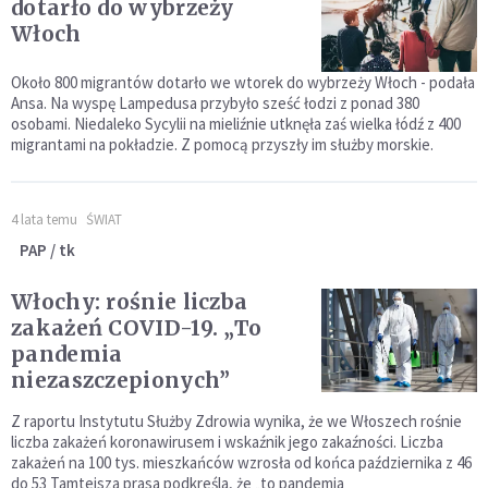
dotarło do wybrzeży
Włoch
Około 800 migrantów dotarło we wtorek do wybrzeży Włoch - podała
Ansa. Na wyspę Lampedusa przybyło sześć łodzi z ponad 380
osobami. Niedaleko Sycylii na mieliźnie utknęła zaś wielka łódź z 400
migrantami na pokładzie. Z pomocą przyszły im służby morskie.
4 lata temu
ŚWIAT
PAP / tk
Włochy: rośnie liczba
zakażeń COVID-19. „To
pandemia
niezaszczepionych”
Z raportu Instytutu Służby Zdrowia wynika, że we Włoszech rośnie
liczba zakażeń koronawirusem i wskaźnik jego zakaźności. Liczba
zakażeń na 100 tys. mieszkańców wzrosła od końca października z 46
do 53 Tamtejsza prasa podkreśla, że „to pandemia