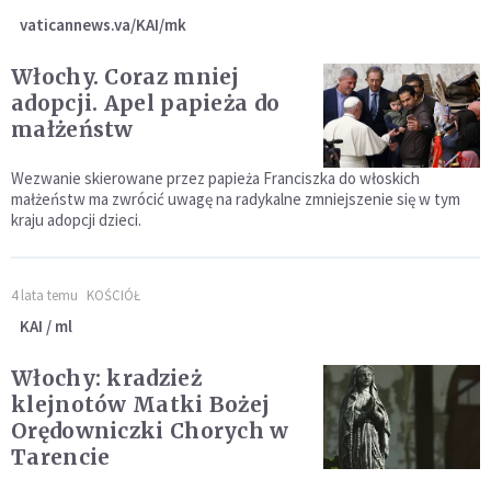
vaticannews.va/KAI/mk
Włochy. Coraz mniej
adopcji. Apel papieża do
małżeństw
Wezwanie skierowane przez papieża Franciszka do włoskich
małżeństw ma zwrócić uwagę na radykalne zmniejszenie się w tym
kraju adopcji dzieci.
4 lata temu
KOŚCIÓŁ
KAI / ml
Włochy: kradzież
klejnotów Matki Bożej
Orędowniczki Chorych w
Tarencie