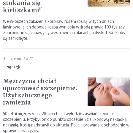
stukania się
kieliszkami"
We Włoszech zakażenia koronawirusem rosną w tych dniach
lawinowo, a ich dobowa liczba wyniosła w środę prawie 100 tysięcy.
Zabronione są zabawy sylwestrowe na placach, a dyskoteki i kluby
są zamknięte.
4 lata temu
ŚWIAT
PAP / tk
Mężczyzna chciał
upozorować szczepienie.
Użył sztucznego
ramienia
50-letni mężczyzna z Włoch chciał wyłudzić zaświadczenie o
szczepieniu. Przybył on do punktu szczepień z silikonową nakładką
na ramię, którą nadstawił do ukłucia. Policja prowadzi dochodzenie w
sprawie mężczyzny.