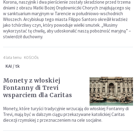
Korona, naszyjnik i dwa pierścienie zostały skradzione przed trzema
dniami z obrazu Matki Bożej Orędowniczki Chorych znajdującego się
w sanktuarium maryjnym w Tarencie w południowo-wschodnich
Włoszech. Arcybiskup tego miasta Filippo Santoro określił kradzież
jako tchórzliwy czyn, który powoduje wielki smutek. „Musimy
wykorzystać tę chwilę, aby udoskonalić naszą pobożność maryjną” –
stwierdził duchowny.
4 lata temu
KOŚCIÓŁ
KAI / tk
Monety z włoskiej
Fontanny di Trevi
wsparciem dla Caritas
Monety, które turyści tradycyjnie wrzucają do włoskiej Fontanny di
Trevi, mają być w dalszym ciągu przekazywane katolickiej Caritas
diecezji rzymskiej z przeznaczeniem na cele socjalne.