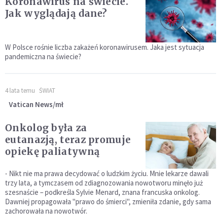
Koronawirus na świecie.
Jak wyglądają dane?
W Polsce rośnie liczba zakażeń koronawirusem. Jaka jest sytuacja
pandemiczna na świecie?
4 lata temu
ŚWIAT
Vatican News/mł
Onkolog była za
eutanazją, teraz promuje
opiekę paliatywną
- Nikt nie ma prawa decydować o ludzkim życiu. Mnie lekarze dawali
trzy lata, a tymczasem od zdiagnozowania nowotworu minęło już
szesnaście – podkreśla Sylvie Menard, znana francuska onkolog.
Dawniej propagowała "prawo do śmierci", zmieniła zdanie, gdy sama
zachorowała na nowotwór.