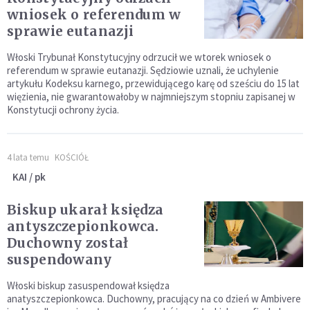
wniosek o referendum w
sprawie eutanazji
Włoski Trybunał Konstytucyjny odrzucił we wtorek wniosek o
referendum w sprawie eutanazji. Sędziowie uznali, że uchylenie
artykułu Kodeksu karnego, przewidującego karę od sześciu do 15 lat
więzienia, nie gwarantowałoby w najmniejszym stopniu zapisanej w
Konstytucji ochrony życia.
4 lata temu
KOŚCIÓŁ
KAI / pk
Biskup ukarał księdza
antyszczepionkowca.
Duchowny został
suspendowany
Włoski biskup zasuspendował księdza
anatyszczepionkowca. Duchowny, pracujący na co dzień w Ambivere