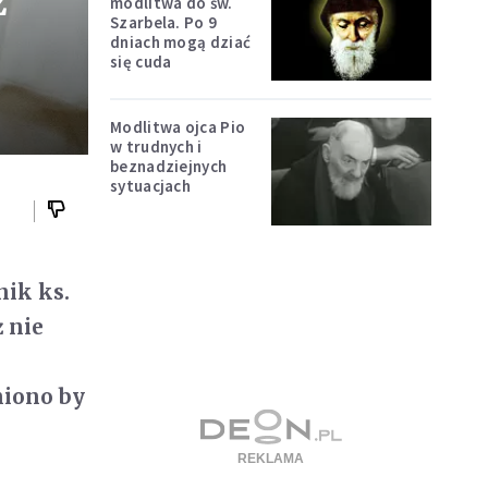
z
modlitwa do św.
Szarbela. Po 9
dniach mogą dziać
się cuda
Modlitwa ojca Pio
w trudnych i
beznadziejnych
sytuacjach
nik ks.
ż nie
niono by