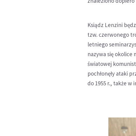
znaleziono dopiero 
Ksiądz Lenzini będ
tzw. czerwonego tró
letniego seminarzys
nazywa się okolice m
światowej komunisty
pochłonęły ataki pr
do 1955 r., także w