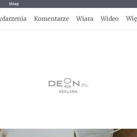
g
Sklep
Wię
darzenia
Komentarze
Wiara
Wideo