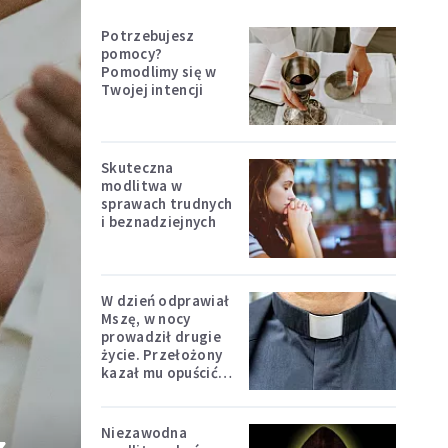
Potrzebujesz
pomocy?
Pomodlimy się w
Twojej intencji
Skuteczna
modlitwa w
sprawach trudnych
i beznadziejnych
W dzień odprawiał
Mszę, w nocy
prowadził drugie
życie. Przełożony
kazał mu opuścić
zakon
Niezawodna