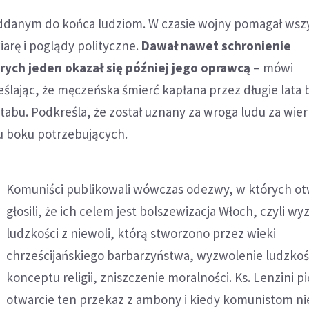
oddanym do końca ludziom. W czasie wojny pomagał wsz
iarę i poglądy polityczne.
Dawał nawet schronienie
rych jeden okazał się później jego oprawcą
– mówi
ślając, że męczeńska śmierć kapłana przez długie lata 
abu. Podkreśla, że został uznany za wroga ludu za wie
 u boku potrzebujących.
Komuniści publikowali wówczas odezwy, w których ot
głosili, że ich celem jest bolszewizacja Włoch, czyli w
ludzkości z niewoli, którą stworzono przez wieki
chrześcijańskiego barbarzyństwa, wyzwolenie ludzkoś
konceptu religii, zniszczenie moralności. Ks. Lenzini p
otwarcie ten przekaz z ambony i kiedy komunistom nie