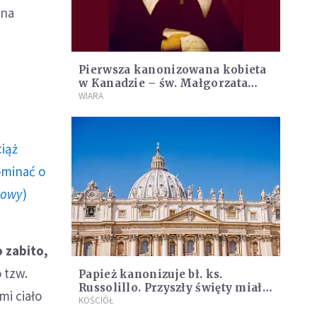
 na
Pierwsza kanonizowana kobieta
w Kanadzie – św. Małgorzata
Bourgeoys
WIARA
ciąż
ominać o
howy
)
 zabito,
o tzw.
Papież kanonizuje bł. ks.
Russolillo. Przyszły święty miał
mi ciało
uzdrowić młodego zakonnika
KOŚCIÓŁ