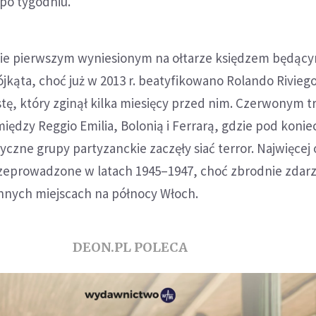
po tygodniu.
zie pierwszym wyniesionym na ołtarze księdzem będący
jkąta, choć już w 2013 r. beatyfikowano Rolando Riviego
tę, który zginął kilka miesięcy przed nim. Czerwonym 
iędzy Reggio Emilia, Bolonią i Ferrarą, gdzie pod koniec
czne grupy partyzanckie zaczęły siać terror. Najwięcej 
zeprowadzone w latach 1945–1947, choć zbrodnie zdarza
 innych miejscach na północy Włoch.
DEON.PL POLECA