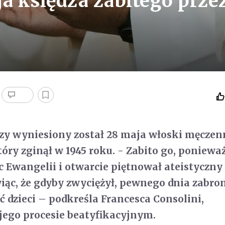
ja księdza zabitego prze
zy wyniesiony został 28 maja włoski męczen
tóry zginął w 1945 roku. - Zabito go, poniewa
ec Ewangelii i otwarcie piętnował ateistyczny
c, że gdyby zwyciężył, pewnego dnia zabro
ć dzieci – podkreśla Francesca Consolini,
jego procesie beatyfikacyjnym.