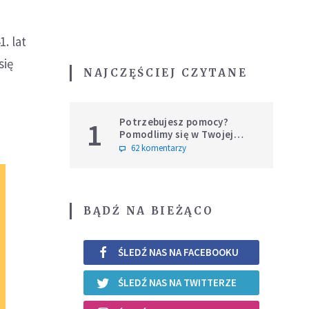
. lat
się
NAJCZĘŚCIEJ CZYTANE
Potrzebujesz pomocy?
1
Pomodlimy się w Twojej
intencji
62 komentarzy
BĄDŹ NA BIEŻĄCO
ŚLEDŹ NAS NA FACEBOOKU
ŚLEDŹ NAS NA TWITTERZE