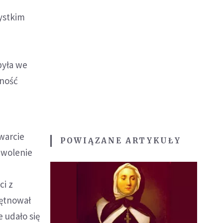
ystkim
była we
rność
warcie
POWIĄZANE ARTYKUŁY
yzwolenie
ci z
iętnował
 udało się