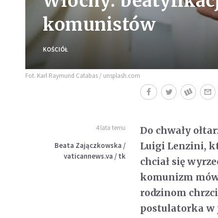
Włochy: beatyfikac
komunistów
KOŚCIÓŁ
Fot. Karl Raymund Catabas / unsplash.com
4 lata temu
Do chwały ołtar
Luigi Lenzini, k
Beata Zajączkowska /
vaticannews.va / tk
chciał się wyrz
komunizm mówią
rodzinom chrzci
postulatorka w 