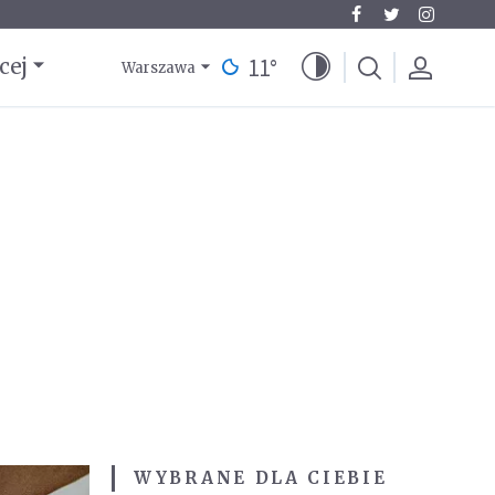
11
°
cej
Warszawa
WYBRANE DLA CIEBIE