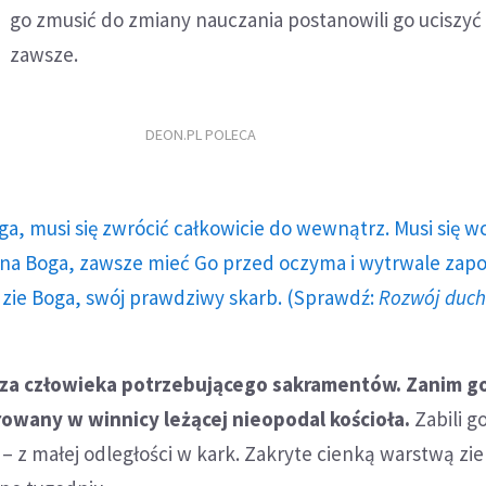
go zmusić do zmiany nauczania postanowili go uciszyć
zawsze.
DEON.PL POLECA
ga, musi się zwrócić całkowicie do wewnątrz. Musi się w
a Boga, zawsze mieć Go przed oczyma i wytrwale zap
dzie Boga, swój prawdziwy skarb. (Sprawdź:
Rozwój duc
 za człowieka potrzebującego sakramentów. Zanim go
rowany w winnicy leżącej nieopodal kościoła.
Zabili g
– z małej odległości w kark. Zakryte cienką warstwą zie