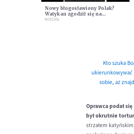
Nowy błogosławiony Polak?
Watykan zgodził się na
rozpoczęcie procesu
KOŚCIÓŁ
beatyfikacyjnego ks. Jana
Marszałka
Kto szuka Bo
ukierunkowywać n
sobie, aż znaj
Oprawca podał się
był okrutnie tortu
strzałem katyńskim 