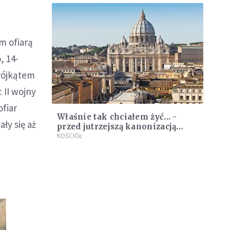
m ofiarą
, 14-
trójkątem
 II wojny
ofiar
Właśnie tak chciałem żyć... -
ły się aż
przed jutrzejszą kanonizacją
Brata Karola de Foucauld
KOŚCIÓŁ