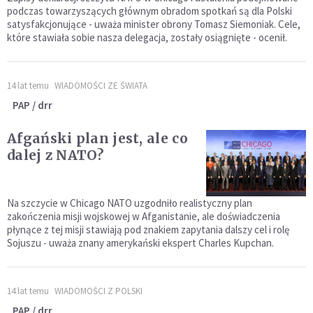
podczas towarzyszących głównym obradom spotkań są dla Polski
satysfakcjonujące - uważa minister obrony Tomasz Siemoniak. Cele,
które stawiała sobie nasza delegacja, zostały osiągnięte - ocenił.
14 lat temu
WIADOMOŚCI ZE ŚWIATA
PAP / drr
Afgański plan jest, ale co
dalej z NATO?
Na szczycie w Chicago NATO uzgodniło realistyczny plan
zakończenia misji wojskowej w Afganistanie, ale doświadczenia
płynące z tej misji stawiają pod znakiem zapytania dalszy cel i rolę
Sojuszu - uważa znany amerykański ekspert Charles Kupchan.
14 lat temu
WIADOMOŚCI Z POLSKI
PAP / drr