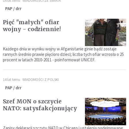
14 lat temu
WIADOMOŚCI ZE ŚWIATA
PAP / drr
Pięć "małych" ofiar
wojny - codziennie!
Każdego dnia w wyniku wojny w Afganistanie ginie bądź zostaje
rannych średnio prawie pięcioro dzieci; liczba tych ofiar wzrosła o 25
procent w latach 2010-2011 - poinformował UNICEF.
14 lat temu
WIADOMOŚCI Z POLSKI
PAP / drr
Szef MON o szczycie
NATO: satysfakcjonujący
Zapisy deklaracji szczytu NATO w Chicago i ustalenia podejmowane