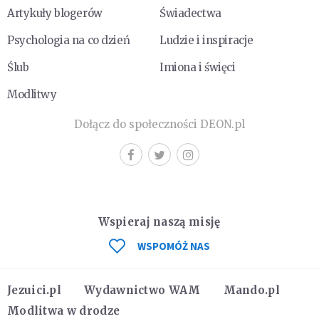
Artykuły blogerów
Świadectwa
Psychologia na co dzień
Ludzie i inspiracje
Ślub
Imiona i święci
Modlitwy
Dołącz do społeczności DEON.pl
Wspieraj naszą misję
WSPOMÓŻ NAS
Jezuici.pl
Wydawnictwo WAM
Mando.pl
Modlitwa w drodze