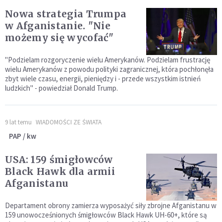
Nowa strategia Trumpa
w Afganistanie. "Nie
możemy się wycofać"
"Podzielam rozgoryczenie wielu Amerykanów. Podzielam frustrację
wielu Amerykanów z powodu polityki zagranicznej, która pochłonęła
zbyt wiele czasu, energii, pieniędzy i - przede wszystkim istnień
ludzkich" - powiedział Donald Trump.
9 lat temu
WIADOMOŚCI ZE ŚWIATA
PAP / kw
USA: 159 śmigłowców
Black Hawk dla armii
Afganistanu
Departament obrony zamierza wyposażyć siły zbrojne Afganistanu w
159 unowocześnionych śmigłowców Black Hawk UH-60+, które są