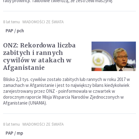
rady prowincji. Talibowie twierdzą, że zestrzelili maszynę.
8 lat temu
WIADOMOŚCI ZE ŚWIATA
PAP / pch
ONZ: Rekordowa liczba
zabitych i rannych
cywilów w atakach w
Afganistanie
Blisko 2,3 tys. cywilów zostało zabitych lub rannych w roku 2017 w
zamachach w Afganistanie i jest to największy bilans kiedykolwiek
zarejestrowany przez ONZ - poinformowała w czwartek w
dorocznym raporcie Misja Wsparcia Narodów Zjednoczonych w
Afganistanie (UNAMA).
8 lat temu
WIADOMOŚCI ZE ŚWIATA
PAP / mp