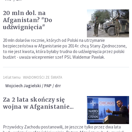
20 mln dol. na
Afganistan? "Do
udźwignięcia"
20 mln dolarów rocznie, których od Polski na utrzymanie
bezpieczeństwa w Afganistanie po 2014 r. chcą Stany Zjednoczone,
to nie jest kwota, która byłaby trudna do udźwignięcia przez polski
budżet - uważa wicepremier szef PSL Waldemar Pawlak.
14 lat temu
WIADOMOŚCI ZE ŚWIATA
Wojciech Jagielski / PAP / drr
Za 2 lata skończy się
wojna w Afganistanie...
Przywódcy Zachodu postanowili, że jeszcze tylko przez dwa lata