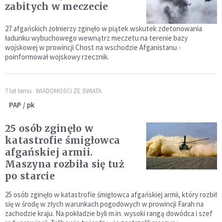
zabitych w meczecie
27 afgańskich żołnierzy zginęło w piątek wskutek zdetonowania
ładunku wybuchowego wewnątrz meczetu na terenie bazy
wojskowej w prowincji Chost na wschodzie Afganistanu -
poinformował wojskowy rzecznik.
7 lat temu
WIADOMOŚCI ZE ŚWIATA
PAP / pk
25 osób zginęło w
katastrofie śmigłowca
afgańskiej armii.
Maszyna rozbiła się tuż
po starcie
25 osób zginęło w katastrofie śmigłowca afgańskiej armii, który rozbił
się w środę w złych warunkach pogodowych w prowincji Farah na
zachodzie kraju. Na pokładzie byli m.in. wysoki rangą dowódca i szef