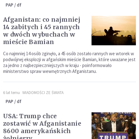
PAP / df
Afganistan: co najmniej
14 zabitych i 45 rannych
w dwóch wybuchach w
mieście Bamian
Co najmniej 14 osób zginęło, a 45 osób zostało rannych we wtorek w
podwójnej eksplozji w afgańskim mieście Bamian, które uważane jest
za jedno z najbezpieczniejszych w kraju - poinformowało
ministerstwo spraw wewnętrznych Afganistanu.
6 lat temu
WIADOMOŚCI ZE ŚWIATA
PAP / df
USA: Trump chce
zostawić w Afganistanie
8600 amerykańskich
żołnierzy