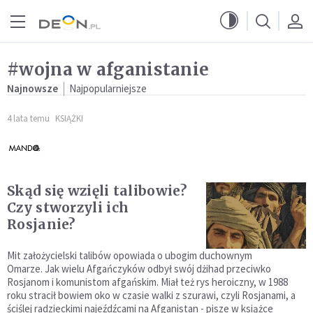
Przejdź do menu głównego
Przejdź do treści
#wojna w afganistanie
Najnowsze
Najpopularniejsze
4 lata temu
KSIĄŻKI
Skąd się wzięli talibowie?
Czy stworzyli ich
Rosjanie?
Mit założycielski talibów opowiada o ubogim duchownym
Omarze. Jak wielu Afgańczyków odbył swój dżihad przeciwko
Rosjanom i komunistom afgańskim. Miał też rys heroiczny, w 1988
roku stracił bowiem oko w czasie walki z szurawi, czyli Rosjanami, a
ściślej radzieckimi najeźdźcami na Afganistan - pisze w książce