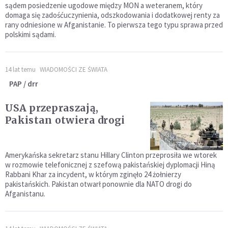
sądem posiedzenie ugodowe między MON a weteranem, który
domaga się zadośćuczynienia, odszkodowania i dodatkowej renty za
rany odniesione w Afganistanie. To pierwsza tego typu sprawa przed
polskimi sądami.
14 lat temu
WIADOMOŚCI ZE ŚWIATA
PAP / drr
USA przepraszają,
Pakistan otwiera drogi
Amerykańska sekretarz stanu Hillary Clinton przeprosiła we wtorek
w rozmowie telefonicznej z szefową pakistańskiej dyplomacji Hiną
Rabbani Khar za incydent, w którym zginęło 24 żołnierzy
pakistańskich. Pakistan otwarł ponownie dla NATO drogi do
Afganistanu.