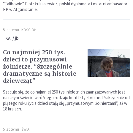
"Talibowie" Piotr Łukasiewicz, polski dyplomata i ostatni ambasador
RP w Afganistanie.
5 lat temu
KOŚCIÓŁ
KAI / jb
Co najmniej 250 tys.
dzieci to przymusowi
żołnierze. "Szczególnie
dramatyczne są historie
dziewcząt"
Szacuje się, że co najmniej 250 tys. nieletnich zaangażowanych jest
na całym świecie w różnego rodzaju konflikty zbrojne. Praktycznie od
piątego roku życia dzieci stają się „przymusowymi żołnierzami”, aż w
18 krajach.
5 lat temu
ŚWIAT