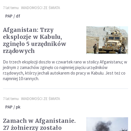
7 lat temu
WIADOMOŚCI ZE ŚWIATA
PAP / df
Afganistan: Trzy
eksplozje w Kabulu,
zginęło 5 urzędników
rządowych
Do trzech eksplozji doszło w czwartek rano w stolicy Afganistanu; w
jednym z zamachów zginęło co najmniej pięciu urzędników
rządowych, którzy jechali autokarem do pracy w Kabulu. Jest też co
najmniej 10 rannych.
7 lat temu
WIADOMOŚCI ZE ŚWIATA
PAP / pk
Zamach w Afganistanie.
27 żołnierzy zostało