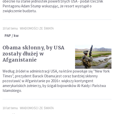
obecnie na stanie jednostek powietrznych USA - podał rzecznik
Pentagonu Adam Stump wskazując, że resort wystąpił o
zwiększenie budżetu.
10 lat temu
WIADOMOŚCI ZE ŚWIATA
PAP / kw
Obama skłonny, by USA
zostały dłużej w
Afganistanie
Według źródeł w administracji USA, na które powołuje się "New York
Times", prezydent Barack Obama jest coraz bardziej skłonny
pozostawić w Afganistanie po 2016 r. większy kontyngent
amerykańskich żołnierzy, by ścigali bojowników Al-Kaidy i Państwa
Islamskiego.
10 lat temu
WIADOMOŚCI ZE ŚWIATA