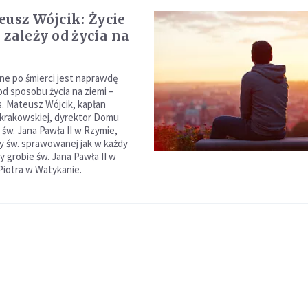
eusz Wójcik: Życie
 zależy od życia na
zne po śmierci jest naprawdę
od sposobu życia na ziemi –
s. Mateusz Wójcik, kapłan
i krakowskiej, dyrektor Domu
 św. Jana Pawła II w Rzymie,
 św. sprawowanej jak w każdy
y grobie św. Jana Pawła II w
 Piotra w Watykanie.