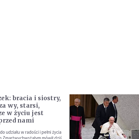
i siostry,
a wy, starsi,
e w życiu jest
 przed nami
o udziału w radości i pełni życia
m Zmartwychwstałym mówił dziś