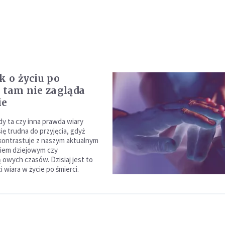
k o życiu po
: tam nie zagląda
ie
dy ta czy inna prawda wiary
ię trudna do przyjęcia, gdyż
kontrastuje z naszym aktualnym
iem dziejowym czy
 owych czasów. Dzisiaj jest to
zi wiara w życie po śmierci.