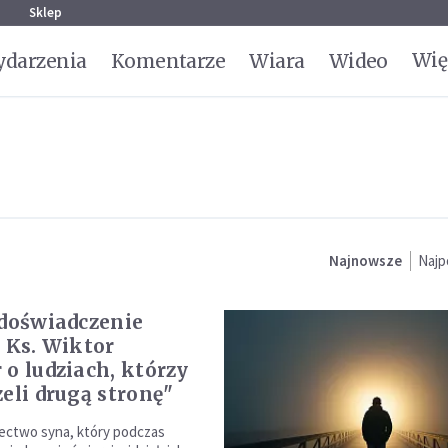
g
Sklep
Wię
darzenia
Komentarze
Wiara
Wideo
Najnowsze
Najp
 doświadczenie
. Ks. Wiktor
 o ludziach, którzy
zeli drugą stronę"
ectwo syna, który podczas