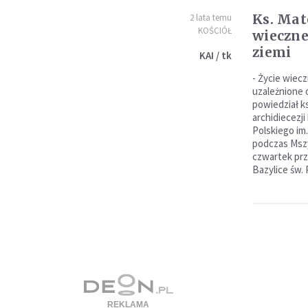
Ks. Mat
2 lata temu
KOŚCIÓŁ
wieczne
ziemi
KAI / tk
- Życie wiec
uzależnione 
powiedział k
archidiecezj
Polskiego im.
podczas Mszy
czwartek prz
Bazylice św.