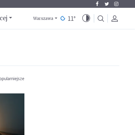
11
°
cej
Warszawa
opularniejsze