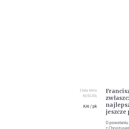
Franciszek: bracia 
3 lata temu
KOŚCIÓŁ
zwłaszcz
najlepsz
KAI / pk
jeszcze
O powołaniu d
z Chrystuse