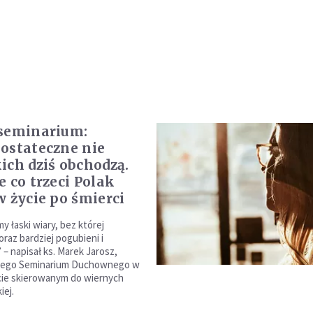
seminarium:
ostateczne nie
ich dziś obchodzą.
e co trzeci Polak
w życie po śmierci
 łaski wiary, bez której
oraz bardziej pogubieni i
– napisał ks. Marek Jarosz,
zego Seminarium Duchownego w
ście skierowanym do wiernych
iej.