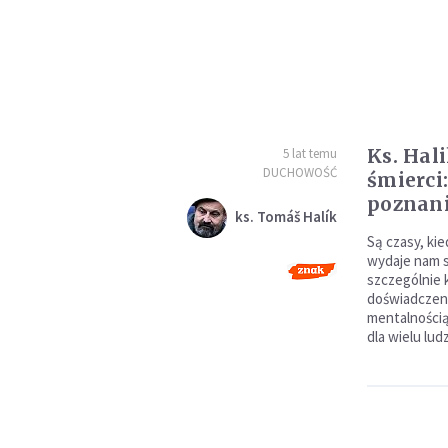
Ks. Hali
5 lat temu
DUCHOWOŚĆ
śmierci
poznan
ks. Tomáš Halík
Są czasy, kie
wydaje nam s
szczególnie 
doświadczen
mentalnością
dla wielu lud