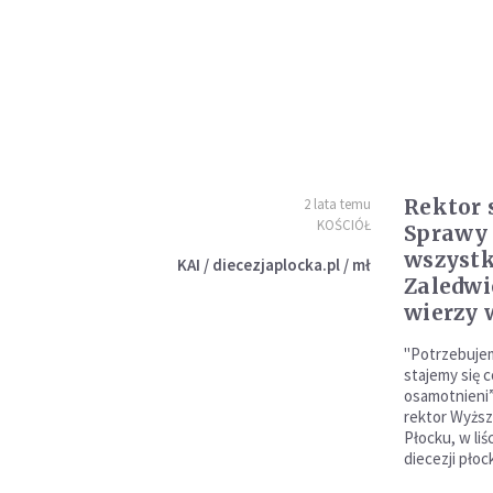
Rektor 
2 lata temu
KOŚCIÓŁ
Sprawy 
wszystk
KAI / diecezjaplocka.pl / mł
Zaledwi
wierzy 
"Potrzebujemy
stajemy się c
osamotnieni” 
rektor Wyżs
Płocku, w li
diecezji płock