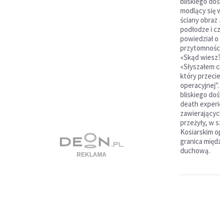
bliskiego doś
modlący się w
ściany obraz
podłodze i c
powiedział o
przytomności
«Skąd wiesz?
«Słyszałem ci
który przecie
operacyjnej".
bliskiego do
death experi
zawierającyc
przeżyły, w 
Kosiarskim o
granica międ
duchową.