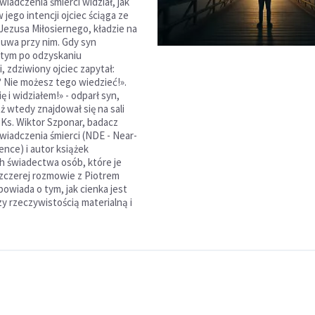
wiadczenia śmierci widział, jak
 jego intencji ojciec ściąga ze
 Jezusa Miłosiernego, kładzie na
zuwa przy nim. Gdy syn
 tym po odzyskaniu
, zdziwiony ojciec zapytał:
 Nie możesz tego wiedzieć!».
ę i widziałem!» - odparł syn,
ż wtedy znajdował się na sali
 Ks. Wiktor Szponar, badacz
świadczenia śmierci (NDE - Near-
ence) i autor książek
h świadectwa osób, które je
szczerej rozmowie z Piotrem
powiada o tym, jak cienka jest
zy rzeczywistością materialną i