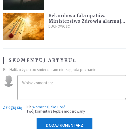
Rekordowa fala upałów.
Ministerstwo Zdrowia alarmuje
po doświadczeniach z czerwca
DUCHOWOŚĆ
SKOMENTUJ ARTYKUŁ
Ks. Halik o życiu po śmierci: tam nie zagląda poznanie
Zaloguj się
lub
skomentuj jako Gość
Twój komentarz będzie moderowany
DODAJ KOMENTARZ