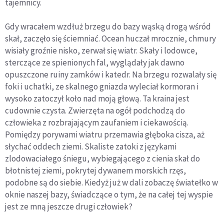
tajemnicy.
Gdy wracałem wzdłuż brzegu do bazy wąską drogą wśród
skał, zaczęło się ściemniać. Ocean huczał mrocznie, chmury
wisiały groźnie nisko, zerwał się wiatr. Skały i lodowce,
sterczące ze spienionych fal, wyglądały jak dawno
opuszczone ruiny zamków i katedr. Na brzegu rozwalały się
foki i uchatki, ze skalnego gniazda wyleciał kormoran i
wysoko zatoczył koło nad moją głową. Ta kraina jest
cudownie czysta. Zwierzęta na ogół podchodzą do
człowieka z rozbrajającym zaufaniem i ciekawością.
Pomiędzy porywami wiatru przemawia głęboka cisza, aż
słychać oddech ziemi. Skaliste zatoki z językami
zlodowaciałego śniegu, wybiegającego z cienia skał do
błotnistej ziemi, pokrytej dywanem morskich rzęs,
podobne są do siebie. Kiedyż już w dali zobaczę światełko w
oknie naszej bazy, świadczące o tym, że na całej tej wyspie
jest ze mną jeszcze drugi człowiek?