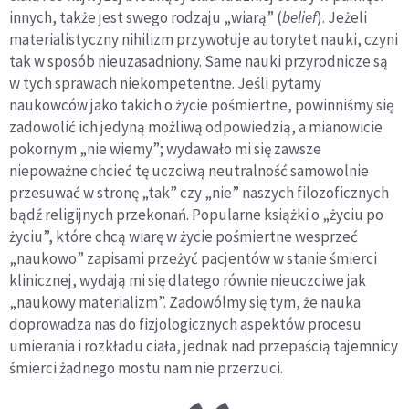
innych, także jest swego rodzaju „wiarą” (
belief
). Jeżeli
materialistyczny nihilizm przywołuje autorytet nauki, czyni
tak w sposób nieuzasadniony. Same nauki przyrodnicze są
w tych sprawach niekompetentne. Jeśli pytamy
naukowców jako takich o życie pośmiertne, powinniśmy się
zadowolić ich jedyną możliwą odpowiedzią, a mianowicie
pokornym „nie wiemy”; wydawało mi się zawsze
niepoważne chcieć tę uczciwą neutralność samowolnie
przesuwać w stronę „tak” czy „nie” naszych filozoficznych
bądź religijnych przekonań. Popularne książki o „życiu po
życiu”, które chcą wiarę w życie pośmiertne wesprzeć
„naukowo” zapisami przeżyć pacjentów w stanie śmierci
klinicznej, wydają mi się dlatego równie nieuczciwe jak
„naukowy materializm”. Zadowólmy się tym, że nauka
doprowadza nas do fizjologicznych aspektów procesu
umierania i rozkładu ciała, jednak nad przepaścią tajemnicy
śmierci żadnego mostu nam nie przerzuci.