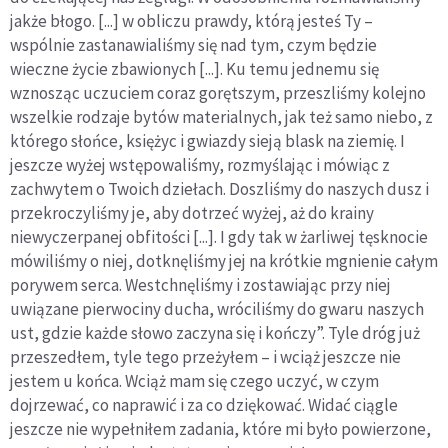
jakże błogo. [...] w obliczu prawdy, którą jesteś Ty –
wspólnie zastanawialiśmy się nad tym, czym będzie
wieczne życie zbawionych [...]. Ku temu jednemu się
wznosząc uczuciem coraz gorętszym, przeszliśmy kolejno
wszelkie rodzaje bytów materialnych, jak też samo niebo, z
którego słońce, księżyc i gwiazdy sieją blask na ziemię. I
jeszcze wyżej wstępowaliśmy, rozmyślając i mówiąc z
zachwytem o Twoich dziełach. Doszliśmy do naszych dusz i
przekroczyliśmy je, aby dotrzeć wyżej, aż do krainy
niewyczerpanej obfitości [...]. I gdy tak w żarliwej tęsknocie
mówiliśmy o niej, dotknęliśmy jej na krótkie mgnienie całym
porywem serca. Westchnęliśmy i zostawiając przy niej
uwiązane pierwociny ducha, wróciliśmy do gwaru naszych
ust, gdzie każde słowo zaczyna się i kończy”. Tyle dróg już
przeszedłem, tyle tego przeżyłem – i wciąż jeszcze nie
jestem u końca. Wciąż mam się czego uczyć, w czym
dojrzewać, co naprawić i za co dziękować. Widać ciągle
jeszcze nie wypełniłem zadania, które mi było powierzone,