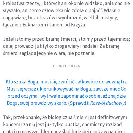
królestwa rzeczy, „których ani oko nie widziało, ani ucho nie
słyszało, ani serce człowieka nie zdołało pojąć”. Właśnie
nagą wiarę, bez obrazów i wyobrażeń, wielbili mistycy,
łącznie z Eckhartem i Janem od Krzyża.
Jeżeli stoimy przed bramą śmierci, stoimy przed tajemnicą;
dalej prowadzi już tylko droga wiary i nadziei. Za bramę
śmierci zagląda jedynie wiara, nie poznanie.
DEON.PL POLECA
Kto szuka Boga, musi się zwrócić całkowicie do wewnątrz.
Musi się wciąż ukierunkowywać na Boga, zawsze mieć Go
przed oczyma i wytrwale zapominać o sobie, aż znajdzie
Boga, swój prawdziwy skarb. (Sprawdź:
Rozwój duchowy
)
Tak, przekonanie, że biologiczna śmierć jest definitywnym
końcem i za nią jest już tylko pustka, chemiczny rozkład
ciała i co najwyżej blednący ślad ludzkiej osoby w pamięci