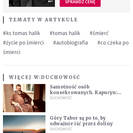
SPRAWDŹ CENĘ
TEMATY W ARTYKULE
#ks tomas halik
#tomas halik
#śmierć
#życie po śmierci
#autobiografia
#co czeka po
śmierci
WIĘCEJ W:
DUCHOWOŚĆ
Samotność osób
konsekrowanych. Kapucyn:
Życie w pojedynkę rzadko jest
DUCHOWOŚĆ
sielanką
Góry Tabor są po to, by
odważnie iść przez doliny
DUCHOWOŚĆ