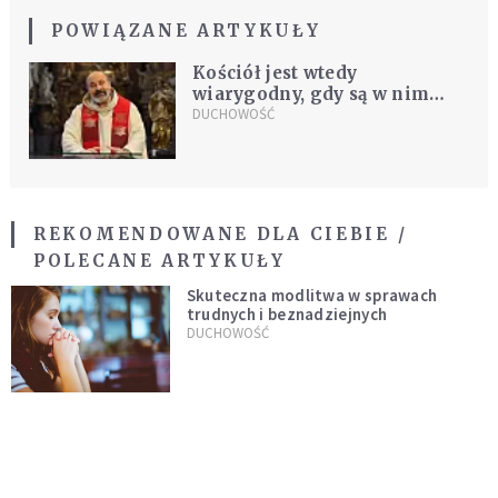
POWIĄZANE ARTYKUŁY
Kościół jest wtedy
wiarygodny, gdy są w nim
ludzie myślący krytycznie
DUCHOWOŚĆ
REKOMENDOWANE DLA CIEBIE /
POLECANE ARTYKUŁY
Skuteczna modlitwa w sprawach
trudnych i beznadziejnych
DUCHOWOŚĆ
Niezawodna modlitwa do św. Szarbela.
Po 9 dniach mogą dziać się cuda
DUCHOWOŚĆ