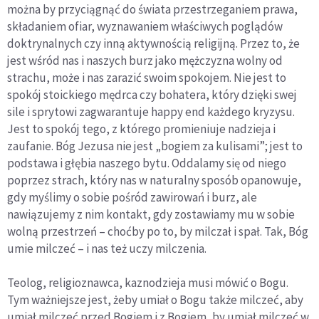
można by przyciągnąć do świata przestrzeganiem prawa,
składaniem ofiar, wyznawaniem właściwych poglądów
doktrynalnych czy inną aktywnością religijną. Przez to, że
jest wśród nas i naszych burz jako mężczyzna wolny od
strachu, może i nas zarazić swoim spokojem. Nie jest to
spokój stoickiego mędrca czy bohatera, który dzięki swej
sile i sprytowi zagwarantuje happy end każdego kryzysu.
Jest to spokój tego, z którego promieniuje nadzieja i
zaufanie. Bóg Jezusa nie jest „bogiem za kulisami”; jest to
podstawa i głębia naszego bytu. Oddalamy się od niego
poprzez strach, który nas w naturalny sposób opanowuje,
gdy myślimy o sobie pośród zawirowań i burz, ale
nawiązujemy z nim kontakt, gdy zostawiamy mu w sobie
wolną przestrzeń – choćby po to, by milczał i spał. Tak, Bóg
umie milczeć – i nas też uczy milczenia.
Teolog, religioznawca, kaznodzieja musi mówić o Bogu.
Tym ważniejsze jest, żeby umiał o Bogu także milczeć, aby
umiał milczeć przed Bogiem i z Bogiem, by umiał milczeć w