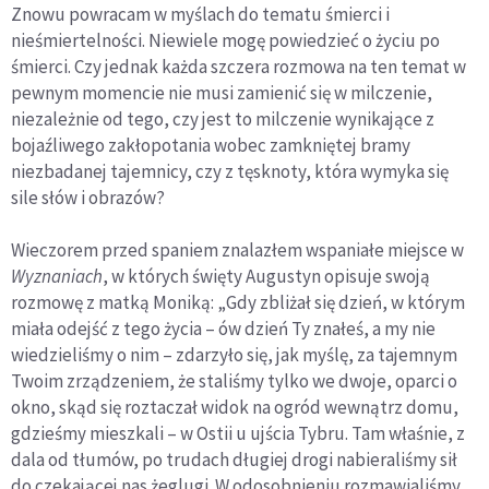
Znowu powracam w myślach do tematu śmierci i
nieśmiertelności. Niewiele mogę powiedzieć o życiu po
śmierci. Czy jednak każda szczera rozmowa na ten temat w
pewnym momencie nie musi zamienić się w milczenie,
niezależnie od tego, czy jest to milczenie wynikające z
bojaźliwego zakłopotania wobec zamkniętej bramy
niezbadanej tajemnicy, czy z tęsknoty, która wymyka się
sile słów i obrazów?
Wieczorem przed spaniem znalazłem wspaniałe miejsce w
Wyznaniach
, w których święty Augustyn opisuje swoją
rozmowę z matką Moniką: „Gdy zbliżał się dzień, w którym
miała odejść z tego życia – ów dzień Ty znałeś, a my nie
wiedzieliśmy o nim – zdarzyło się, jak myślę, za tajemnym
Twoim zrządzeniem, że staliśmy tylko we dwoje, oparci o
okno, skąd się roztaczał widok na ogród wewnątrz domu,
gdzieśmy mieszkali – w Ostii u ujścia Tybru. Tam właśnie, z
dala od tłumów, po trudach długiej drogi nabieraliśmy sił
do czekającej nas żeglugi. W odosobnieniu rozmawialiśmy