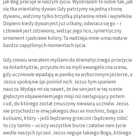
jak Bóg pracuje w naszym życiu. Wyobrażam to sobie tak, jak
się tka orientalny dywan. Gdy patrzymy na jedną stronę
dywanu, widzimy tylko brzydką plątaninę nitek i węzełków.
Dopiero kiedy dywan jest już utkany, odwraca się go – i
człowiek jest zdziwiony, widząc jego lico, symetryczny
ornament i jaskrawe kolory. Ta nadzieja mnie umacniała w
bardzo zapętlonych momentach życia.
Gdy znowu wracałem myślami do dramatycznego przeżycia
na Antarktydzie, przyszła mi na myśl ewangeliczna scena,
gdy uczniowie wpadają w panikę na wzburzonym jeziorze, a
Jezus spokojnie śpi pośród nich. Jezus tym spaniem
naucza. Wydaje mi się nawet, że ów sen jest w tej scenie
głębszym objawieniem jego misji niż następujący potem
cud, do którego został zmuszony niewiarą uczniów. Jezus
nie przychodzi w imię jakiegoś
deus ex machina
, boga za
kulisami, który – jeśli będziemy grzeczni i będziemy robić
to czy tamto – uciszy wszystkie burze i załatwi nam życie
wedle naszych życzeń. Jezus neguje takiego Boga, którego