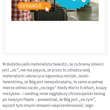
W dodatku jeśli materialista twierdzi, że za bramą śmierci
jest „nic”, nie ma pojęcia, że przez to zdradza swój
materializm i wkracza w tajemnicę mistyki. Jeżeli
twierdzimy, że Bóg jest niewyobrażalny, to samo w pełnej
mierze odnosi się do „niczego”. Kiedy Mistrz Eckhart, książę
mistyków – i według mnie najgłębszy chrześcijański teolog
po świętym Pawle – powiedział, że Bóg jest „niczym”,
wyraził tym innymi słowami nieprzeniknioność Jego