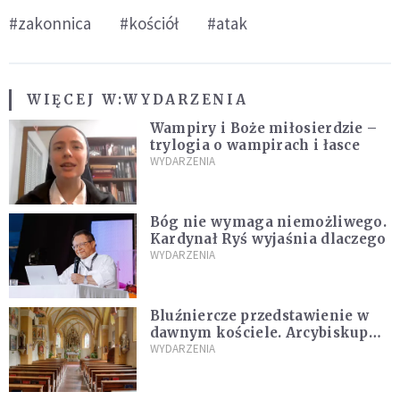
#zakonnica
#kościół
#atak
WIĘCEJ W:
WYDARZENIA
Wampiry i Boże miłosierdzie –
trylogia o wampirach i łasce
WYDARZENIA
Bóg nie wymaga niemożliwego.
Kardynał Ryś wyjaśnia dlaczego
WYDARZENIA
Bluźniercze przedstawienie w
dawnym kościele. Arcybiskup
stanowczo reaguje
WYDARZENIA