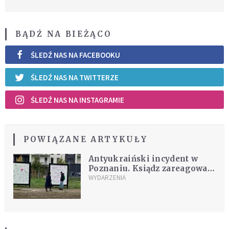
BĄDŹ NA BIEŻĄCO
ŚLEDŹ NAS NA FACEBOOKU
ŚLEDŹ NAS NA TWITTERZE
ŚLEDŹ NAS NA INSTAGRAMIE
POWIĄZANE ARTYKUŁY
Antyukraiński incydent w
Poznaniu. Ksiądz zareagował
na wulgarne słowa
WYDARZENIA