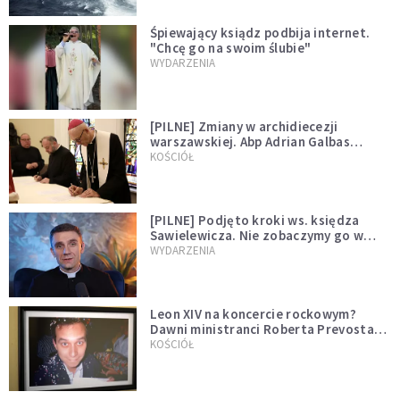
Śpiewający ksiądz podbija internet.
"Chcę go na swoim ślubie"
WYDARZENIA
[PILNE] Zmiany w archidiecezji
warszawskiej. Abp Adrian Galbas
wręczył dekrety nowym proboszczom
KOŚCIÓŁ
[PILNE] Podjęto kroki ws. księdza
Sawielewicza. Nie zobaczymy go w
mediach
WYDARZENIA
Leon XIV na koncercie rockowym?
Dawni ministranci Roberta Prevosta
wspominają młodość przyszłego
KOŚCIÓŁ
papieża