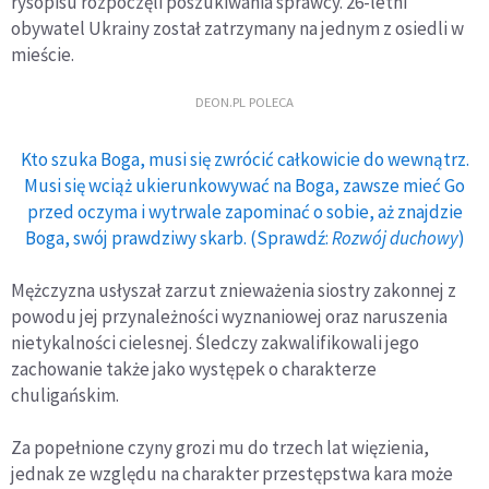
rysopisu rozpoczęli poszukiwania sprawcy. 26-letni
obywatel Ukrainy został zatrzymany na jednym z osiedli w
mieście.
DEON.PL POLECA
Kto szuka Boga, musi się zwrócić całkowicie do wewnątrz.
Musi się wciąż ukierunkowywać na Boga, zawsze mieć Go
przed oczyma i wytrwale zapominać o sobie, aż znajdzie
Boga, swój prawdziwy skarb. (Sprawdź:
Rozwój duchowy
)
Mężczyzna usłyszał zarzut znieważenia siostry zakonnej z
powodu jej przynależności wyznaniowej oraz naruszenia
nietykalności cielesnej. Śledczy zakwalifikowali jego
zachowanie także jako występek o charakterze
chuligańskim.
Za popełnione czyny grozi mu do trzech lat więzienia,
jednak ze względu na charakter przestępstwa kara może