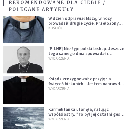
REKOMENDOWANE DLA CIEBIE /
POLECANE ARTYKUŁY
W dzień odprawiał Mszę, w nocy
prowadził drugie życie. Przełożony
kazał mu opuścić zakon
KOŚCIÓŁ
[PILNE] Nie żyje polski biskup. Jeszcze
tego samego dnia spowiadał i
sprawował Mszę świętą
WYDARZENIA
Ksiądz zrezygnował z przyjęcia
święceń biskupich. "Jestem naprawdę
niegodny"
WYDARZENIA
Karmelitanka utonęła, ratując
współsiostry. "To był jej ostatni gest
miłości"
WYDARZENIA