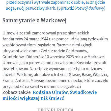
przed oczyma i wytrwale zapominać o sobie, aż znajdzie
Boga, swój prawdziwy skarb. (Sprawdź:
Rozwój duchowy
)
Samarytanie z Markowej
Ulmowie zostali zamordowani przez niemieckich
żandarmów 24 marca 1944 r. za pomoc udzielaną żydowskim
współobywatelom i sąsiadom. Razem z nimi zginęli
ukrywani w ich domu Żydzi z rodzin Goldmanów,
Grünfeldów i Didnerów. 10 września 2023 roku w Markowej
Ulmowie, jako pierwsza rodzina w historii Kościoła - zostali
beatyfikowani. Na ołtarze wyniesiono nie tylko rodziców -
Józefa i Wiktorię, ale także ich dzieci: Stasię, Basię, Władzia,
Frania, Antosia, Marysię i bezimienne dziecko, które zaczęło
przychodzić na świat w momencie egzekucji.
Zobacz także
Rodzina Ulmów. Świadkowie
miłości większej niż śmierć
DEON.PL POLECA