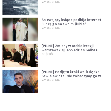
miłości"
WYDARZENIA
Śpiewający ksiądz podbija internet.
"Chcę go na swoim ślubie"
WYDARZENIA
[PILNE] Zmiany w archidiecezji
warszawskiej. Abp Adrian Galbas
wręczył dekrety nowym proboszczom
KOŚCIÓŁ
[PILNE] Podjęto kroki ws. księdza
Sawielewicza. Nie zobaczymy go w
mediach
WYDARZENIA