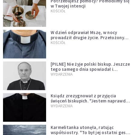
Potrzebujesz pomocy? Pomodlimy się
w Twojej intencji
KOŚCIÓŁ
W dzień odprawiał Mszę, w nocy
prowadził drugie życie. Przełożony
kazał mu opuścić zakon
KOŚCIÓŁ
[PILNE] Nie żyje polski biskup. Jeszcze
tego samego dnia spowiadał i
sprawował Mszę świętą
WYDARZENIA
Ksiądz zrezygnował z przyjęcia
święceń biskupich. "Jestem naprawdę
niegodny"
WYDARZENIA
Karmelitanka utonęła, ratując
współsiostry. "To był jej ostatni gest