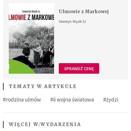
Ulmowie z Markowej
Seweryn Wąsik SJ
SPRAWDŹ CENĘ
TEMATY W ARTYKULE
#rodzina ulmów
#ii wojna światowa
#żydzi
WIĘCEJ W:
WYDARZENIA