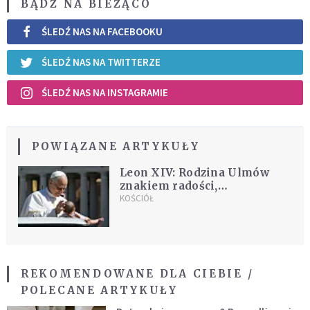
BĄDŹ NA BIEŻĄCO
ŚLEDŹ NAS NA FACEBOOKU
ŚLEDŹ NAS NA TWITTERZE
ŚLEDŹ NAS NA INSTAGRAMIE
POWIĄZANE ARTYKUŁY
Leon XIV: Rodzina Ulmów
znakiem radości,
skłaniającym do refleksji
KOŚCIÓŁ
REKOMENDOWANE DLA CIEBIE /
POLECANE ARTYKUŁY