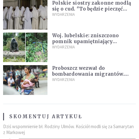
Polskie siostry zakonne modlą
się o cud. "To będzie pieczęć
Pana Boga dla naszej wiary"
WYDARZENIA
Woj. lubelskie: zniszczono
pomnik upamiętniający
żołnierzy UPA. Ambasada
WYDARZENIA
Ukrainy reaguje
Proboszcz wezwał do
bombardowania migrantów.
"Masowy ogień przeciwko
WYDARZENIA
najeźdźcom!"
SKOMENTUJ ARTYKUŁ
Dziś wspomnienie bł. Rodziny Ulmów. Kościół modli się za Samarytan
z Markowej