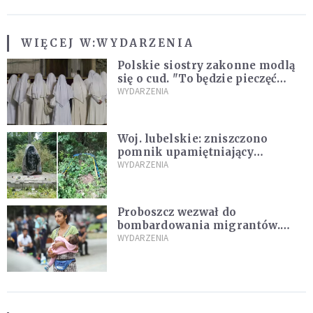
WIĘCEJ W:
WYDARZENIA
Polskie siostry zakonne modlą
się o cud. "To będzie pieczęć
Pana Boga dla naszej wiary"
WYDARZENIA
Woj. lubelskie: zniszczono
pomnik upamiętniający
żołnierzy UPA. Ambasada
WYDARZENIA
Ukrainy reaguje
Proboszcz wezwał do
bombardowania migrantów.
"Masowy ogień przeciwko
WYDARZENIA
najeźdźcom!"