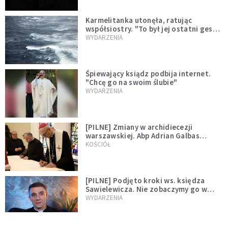
Karmelitanka utonęła, ratując
współsiostry. "To był jej ostatni gest
miłości"
WYDARZENIA
Śpiewający ksiądz podbija internet.
"Chcę go na swoim ślubie"
WYDARZENIA
[PILNE] Zmiany w archidiecezji
warszawskiej. Abp Adrian Galbas
wręczył dekrety nowym proboszczom
KOŚCIÓŁ
[PILNE] Podjęto kroki ws. księdza
Sawielewicza. Nie zobaczymy go w
mediach
WYDARZENIA