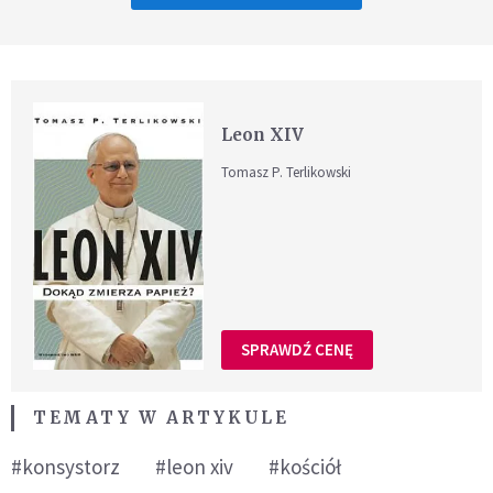
Leon XIV
Tomasz P. Terlikowski
SPRAWDŹ CENĘ
TEMATY W ARTYKULE
#konsystorz
#leon xiv
#kościół