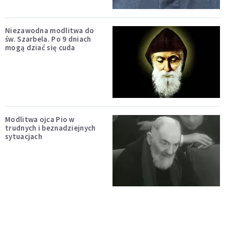
Niezawodna modlitwa do
św. Szarbela. Po 9 dniach
mogą dziać się cuda
Modlitwa ojca Pio w
trudnych i beznadziejnych
sytuacjach