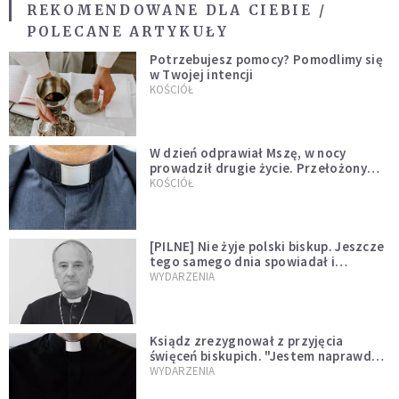
REKOMENDOWANE DLA CIEBIE /
POLECANE ARTYKUŁY
Potrzebujesz pomocy? Pomodlimy się
w Twojej intencji
KOŚCIÓŁ
W dzień odprawiał Mszę, w nocy
prowadził drugie życie. Przełożony
kazał mu opuścić zakon
KOŚCIÓŁ
[PILNE] Nie żyje polski biskup. Jeszcze
tego samego dnia spowiadał i
sprawował Mszę świętą
WYDARZENIA
Ksiądz zrezygnował z przyjęcia
święceń biskupich. "Jestem naprawdę
niegodny"
WYDARZENIA