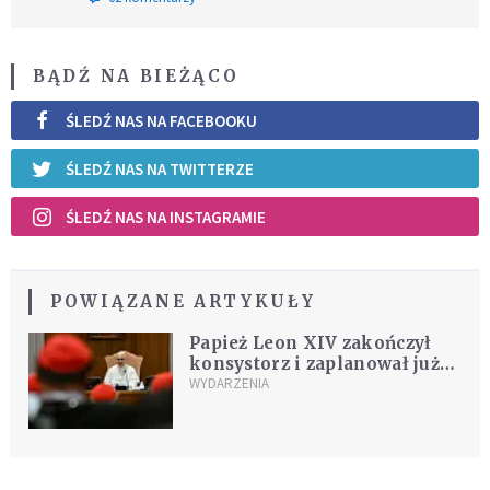
BĄDŹ NA BIEŻĄCO
ŚLEDŹ NAS NA FACEBOOKU
ŚLEDŹ NAS NA TWITTERZE
ŚLEDŹ NAS NA INSTAGRAMIE
POWIĄZANE ARTYKUŁY
Papież Leon XIV zakończył
konsystorz i zaplanował już
kolejne
WYDARZENIA