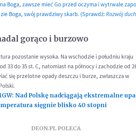
a Boga, zawsze mieć Go przed oczyma i wytrwale zap
dzie Boga, swój prawdziwy skarb. (Sprawdź:
Rozwój duc
adal gorąco i burzowo
ura pozostanie wysoka. Na wschodzie i południu kraju
d 33 do 35 st. C, natomiast na północy i zachodzie od 26
iać się przelotne opady deszczu i burze, zwłaszcza w
Polski.
GW: Nad Polskę nadciągają ekstremalne upał
mperatura sięgnie blisko 40 stopni
DEON.PL POLECA