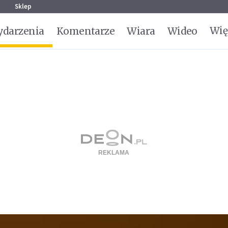
g
Sklep
Wię
darzenia
Komentarze
Wiara
Wideo