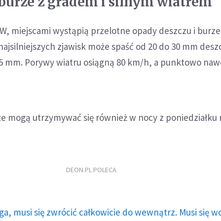
urze z gradem i silnym wiatrem
, miejscami wystąpią przelotne opady deszczu i burze,
najsilniejszych zjawisk może spaść od 20 do 30 mm desz
55 mm. Porywy wiatru osiągną 80 km/h, a punktowo naw
e mogą utrzymywać się również w nocy z poniedziałku 
DEON.PL POLECA
ga, musi się zwrócić całkowicie do wewnątrz. Musi się w