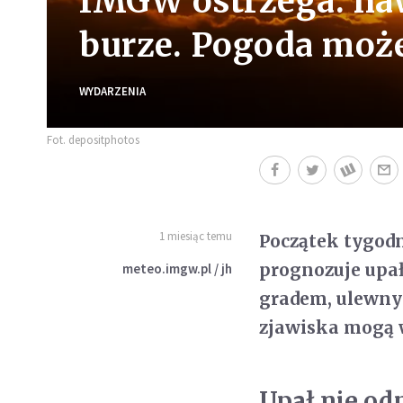
IMGW ostrzega: naw
burze. Pogoda może
WYDARZENIA
Fot. depositphotos
1 miesiąc temu
Początek tygodn
prognozuje upał
meteo.imgw.pl / jh
gradem, ulewny
zjawiska mogą w
Upał nie od