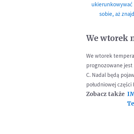
ukierunkowywać n
sobie, aż znaj
We wtorek n
We wtorek temperat
prognozowane jest o
C. Nadal będą pojaw
południowej części 
Zobacz także
IM
Te