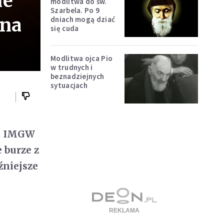
ne
modlitwa do św.
Szarbela. Po 9
zna
dniach mogą dziać
się cuda
Modlitwa ojca Pio
w trudnych i
beznadziejnych
sytuacjach
ę. IMGW
 burze z
źniejsze