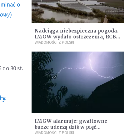
ominać o
howy
)
Nadciąga niebezpieczna pogoda.
IMGW wydało ostrzeżenia, RCB
apeluje o ostrożność
WIADOMOŚCI Z POLSKI
 do 30 st.
y.
IMGW alarmuje: gwałtowne
burze uderzą dziś w pięć
województw. Możliwy grad i
WIADOMOŚCI Z POLSKI
silny wiatr