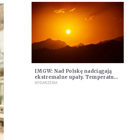
IMGW: Nad Polskę nadciągają
ekstremalne upały. Temperatura
sięgnie blisko 40 stopni
WYDARZENIA