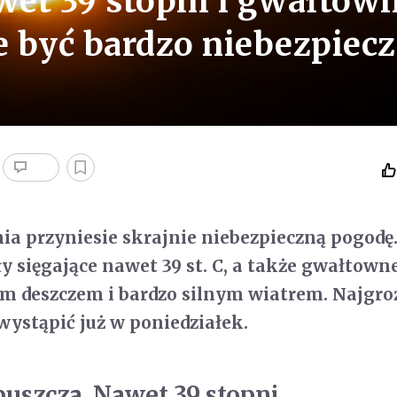
et 39 stopni i gwałtow
 być bardzo niebezpiec
ia przyniesie skrajnie niebezpieczną pogod
y sięgające nawet 39 st. C, a także gwałtowne
m deszczem i bardzo silnym wiatrem. Najgro
ystąpić już w poniedziałek.
puszcza. Nawet 39 stopni