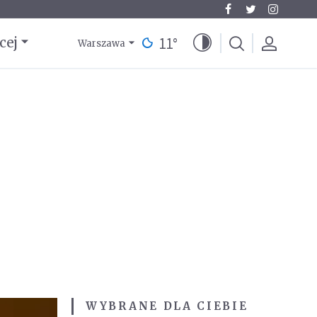
11
°
cej
Warszawa
WYBRANE DLA CIEBIE