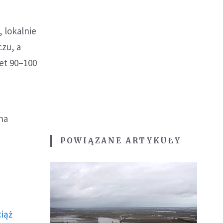
 lokalnie
czu, a
et 90–100
na
POWIĄZANE ARTYKUŁY
ciąż