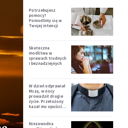
Potrzebujesz
pomocy?
Pomodlimy się w
Twojej intencji
Skuteczna
modlitwa w
sprawach trudnych
i beznadziejnych
W dzień odprawiał
Mszę, w nocy
prowadził drugie
życie. Przełożony
kazał mu opuścić
zakon
Niezawodna