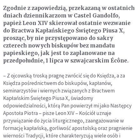
Zgodnie z zapowiedzią, przekazaną w ostatnich
dniach dziennikarzom w Castel Gandolfo,
papież Leon XIV skierował ostatnie wezwanie
do Bractwa Kapłańskiego Świętego Piusa X,
prosząc, by nie przystępowano do sakry
czterech nowych biskupów bez mandatu
papieskiego, jak jest to zaplanowane na
przedpołudnie, 1 lipca w szwajcarskim Écône.
– Z ojcowską troską pragnę zwrócić się do Księdza, a za
Księdza pośrednictwem do biskupów, kapłanów,
seminarzystów i wiernych związanych z Bractwem
Kapłańskim Świętego Piusa X, świadomy
odpowiedzialności, którą Pan powierzył mi jako Następcy
Apostoła Piotra – pisze Leon XIV – Kościół uznaje
przywiązanie do życia liturgicznego, zaangażowanie w
formację kapłańską, gorliwość apostolską oraz pragnienie
wierności Tradycji, które charakteryzują wiele osób i