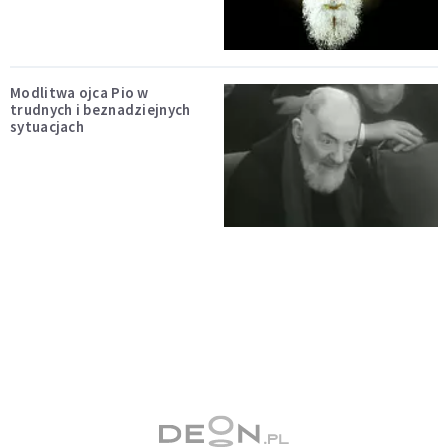
Modlitwa ojca Pio w
trudnych i beznadziejnych
sytuacjach