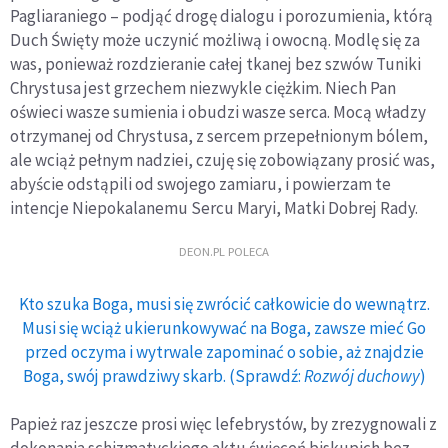
Pagliaraniego – podjąć drogę dialogu i porozumienia, którą
Duch Święty może uczynić możliwą i owocną. Modlę się za
was, ponieważ rozdzieranie całej tkanej bez szwów Tuniki
Chrystusa jest grzechem niezwykle ciężkim. Niech Pan
oświeci wasze sumienia i obudzi wasze serca. Mocą władzy
otrzymanej od Chrystusa, z sercem przepełnionym bólem,
ale wciąż pełnym nadziei, czuję się zobowiązany prosić was,
abyście odstąpili od swojego zamiaru, i powierzam te
intencje Niepokalanemu Sercu Maryi, Matki Dobrej Rady.
DEON.PL POLECA
Kto szuka Boga, musi się zwrócić całkowicie do wewnątrz.
Musi się wciąż ukierunkowywać na Boga, zawsze mieć Go
przed oczyma i wytrwale zapominać o sobie, aż znajdzie
Boga, swój prawdziwy skarb. (Sprawdź:
Rozwój duchowy
)
Papież raz jeszcze prosi więc lefebrystów, by zrezygnowali z