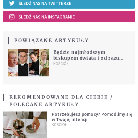
ŚLEDŹ NAS NA TWITTERZE
ŚLEDŹ NAS NA INSTAGRAMIE
POWIĄZANE ARTYKUŁY
Będzie najmłodszym
biskupem świata i od razu
ekskomunikowanym.
KOŚCIÓŁ
Lefebryści podali nazwiska
księży, których wyświęcą 1
lipca
REKOMENDOWANE DLA CIEBIE /
POLECANE ARTYKUŁY
Potrzebujesz pomocy? Pomodlimy się
w Twojej intencji
KOŚCIÓŁ