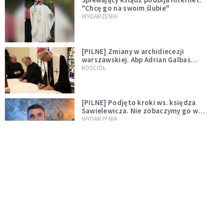
"Chcę go na swoim ślubie"
WYDARZENIA
[PILNE] Zmiany w archidiecezji
warszawskiej. Abp Adrian Galbas
wręczył dekrety nowym proboszczom
KOŚCIÓŁ
[PILNE] Podjęto kroki ws. księdza
Sawielewicza. Nie zobaczymy go w
mediach
WYDARZENIA