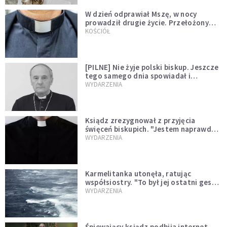
W dzień odprawiał Mszę, w nocy
prowadził drugie życie. Przełożony
kazał mu opuścić zakon
KOŚCIÓŁ
[PILNE] Nie żyje polski biskup. Jeszcze
tego samego dnia spowiadał i
sprawował Mszę świętą
WYDARZENIA
Ksiądz zrezygnował z przyjęcia
święceń biskupich. "Jestem naprawdę
niegodny"
WYDARZENIA
Karmelitanka utonęła, ratując
współsiostry. "To był jej ostatni gest
miłości"
WYDARZENIA
Śpiewający ksiądz podbija internet.