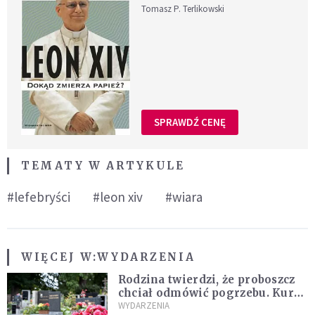
Tomasz P. Terlikowski
SPRAWDŹ CENĘ
TEMATY W ARTYKULE
#lefebryści
#leon xiv
#wiara
WIĘCEJ W:
WYDARZENIA
Rodzina twierdzi, że proboszcz
chciał odmówić pogrzebu. Kuria
zapowiada wyjaśnienia
WYDARZENIA