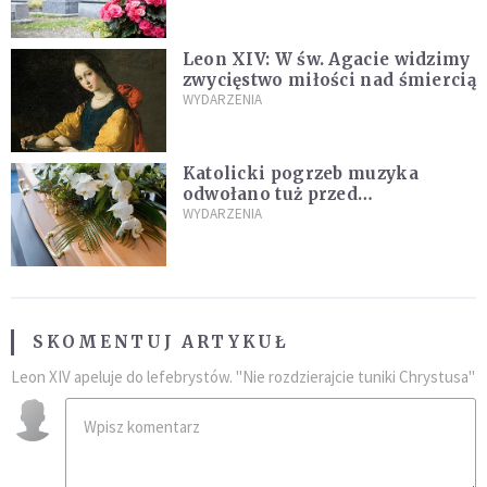
Leon XIV: W św. Agacie widzimy
zwycięstwo miłości nad śmiercią
WYDARZENIA
Katolicki pogrzeb muzyka
odwołano tuż przed
uroczystością. Powodem była
WYDARZENIA
przynależność do masonerii
SKOMENTUJ ARTYKUŁ
Leon XIV apeluje do lefebrystów. "Nie rozdzierajcie tuniki Chrystusa"