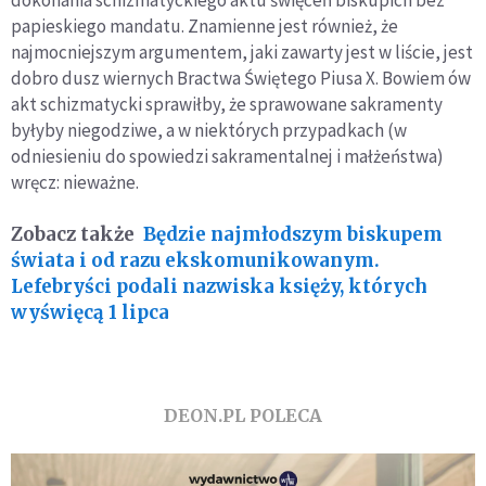
dokonania schizmatyckiego aktu święceń biskupich bez
papieskiego mandatu. Znamienne jest również, że
najmocniejszym argumentem, jaki zawarty jest w liście, jest
dobro dusz wiernych Bractwa Świętego Piusa X. Bowiem ów
akt schizmatycki sprawiłby, że sprawowane sakramenty
byłyby niegodziwe, a w niektórych przypadkach (w
odniesieniu do spowiedzi sakramentalnej i małżeństwa)
wręcz: nieważne.
Zobacz także
Będzie najmłodszym biskupem
świata i od razu ekskomunikowanym.
Lefebryści podali nazwiska księży, których
wyświęcą 1 lipca
DEON.PL POLECA