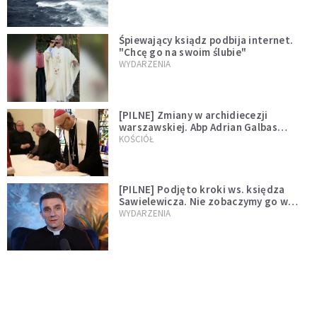
Śpiewający ksiądz podbija internet.
"Chcę go na swoim ślubie"
WYDARZENIA
[PILNE] Zmiany w archidiecezji
warszawskiej. Abp Adrian Galbas
wręczył dekrety nowym proboszczom
KOŚCIÓŁ
[PILNE] Podjęto kroki ws. księdza
Sawielewicza. Nie zobaczymy go w
mediach
WYDARZENIA