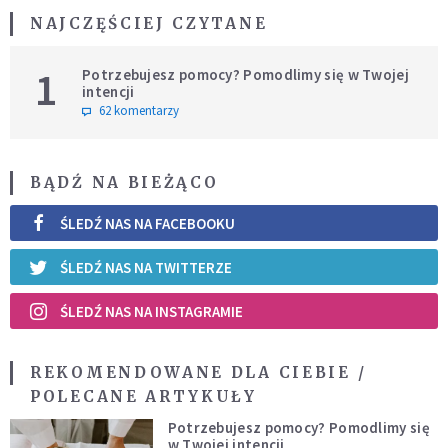
NAJCZĘŚCIEJ CZYTANE
1
Potrzebujesz pomocy? Pomodlimy się w Twojej
intencji
62 komentarzy
BĄDŹ NA BIEŻĄCO
ŚLEDŹ NAS NA FACEBOOKU
ŚLEDŹ NAS NA TWITTERZE
ŚLEDŹ NAS NA INSTAGRAMIE
REKOMENDOWANE DLA CIEBIE /
POLECANE ARTYKUŁY
Potrzebujesz pomocy? Pomodlimy się
w Twojej intencji