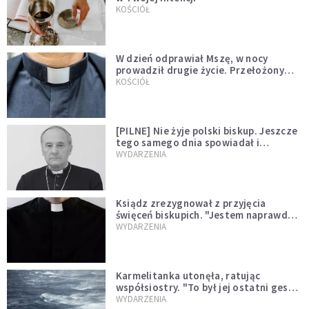
KOŚCIÓŁ
W dzień odprawiał Mszę, w nocy
prowadził drugie życie. Przełożony
kazał mu opuścić zakon
KOŚCIÓŁ
[PILNE] Nie żyje polski biskup. Jeszcze
tego samego dnia spowiadał i
sprawował Mszę świętą
WYDARZENIA
Ksiądz zrezygnował z przyjęcia
święceń biskupich. "Jestem naprawdę
niegodny"
WYDARZENIA
Karmelitanka utonęła, ratując
współsiostry. "To był jej ostatni gest
miłości"
WYDARZENIA