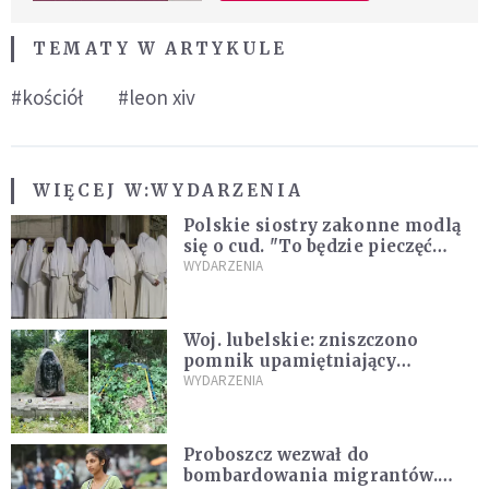
TEMATY W ARTYKULE
#kościół
#leon xiv
WIĘCEJ W:
WYDARZENIA
Polskie siostry zakonne modlą
się o cud. "To będzie pieczęć
Pana Boga dla naszej wiary"
WYDARZENIA
Woj. lubelskie: zniszczono
pomnik upamiętniający
żołnierzy UPA. Ambasada
WYDARZENIA
Ukrainy reaguje
Proboszcz wezwał do
bombardowania migrantów.