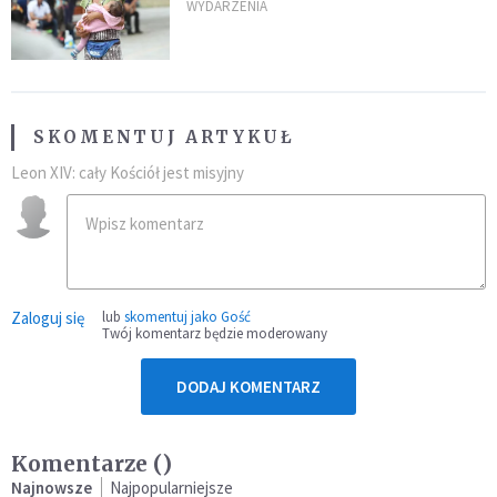
"Masowy ogień przeciwko
WYDARZENIA
najeźdźcom!"
SKOMENTUJ ARTYKUŁ
Leon XIV: cały Kościół jest misyjny
Zaloguj się
lub
skomentuj jako Gość
Twój komentarz będzie moderowany
DODAJ KOMENTARZ
Komentarze (
)
Najnowsze
Najpopularniejsze