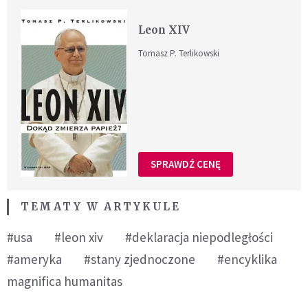
Leon XIV
Tomasz P. Terlikowski
SPRAWDŹ CENĘ
TEMATY W ARTYKULE
#usa
#leon xiv
#deklaracja niepodległości
#ameryka
#stany zjednoczone
#encyklika
magnifica humanitas