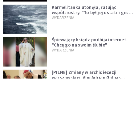
Karmelitanka utonęła, ratując
współsiostry. "To był jej ostatni gest
miłości"
WYDARZENIA
Śpiewający ksiądz podbija internet.
"Chcę go na swoim ślubie"
WYDARZENIA
[PILNE] Zmiany w archidiecezji
warszawskiej. Abp Adrian Galbas
wręczył dekrety nowym proboszczom
KOŚCIÓŁ
[PILNE] Podjęto kroki ws. księdza
Sawielewicza. Nie zobaczymy go w
mediach
WYDARZENIA