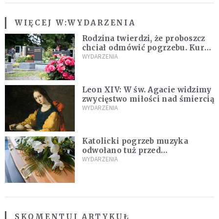
WIĘCEJ W:
WYDARZENIA
Rodzina twierdzi, że proboszcz
chciał odmówić pogrzebu. Kuria
zapowiada wyjaśnienia
WYDARZENIA
Leon XIV: W św. Agacie widzimy
zwycięstwo miłości nad śmiercią
WYDARZENIA
Katolicki pogrzeb muzyka
odwołano tuż przed
uroczystością. Powodem była
WYDARZENIA
przynależność do masonerii
SKOMENTUJ ARTYKUŁ