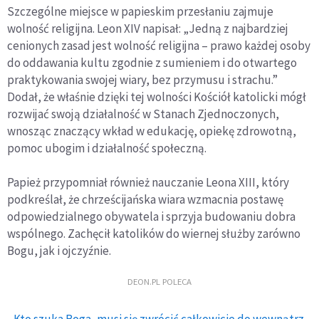
Szczególne miejsce w papieskim przesłaniu zajmuje
wolność religijna. Leon XIV napisał: „Jedną z najbardziej
cenionych zasad jest wolność religijna – prawo każdej osoby
do oddawania kultu zgodnie z sumieniem i do otwartego
praktykowania swojej wiary, bez przymusu i strachu.”
Dodał, że właśnie dzięki tej wolności Kościół katolicki mógł
rozwijać swoją działalność w Stanach Zjednoczonych,
wnosząc znaczący wkład w edukację, opiekę zdrowotną,
pomoc ubogim i działalność społeczną.
Papież przypomniał również nauczanie Leona XIII, który
podkreślał, że chrześcijańska wiara wzmacnia postawę
odpowiedzialnego obywatela i sprzyja budowaniu dobra
wspólnego. Zachęcił katolików do wiernej służby zarówno
Bogu, jak i ojczyźnie.
DEON.PL POLECA