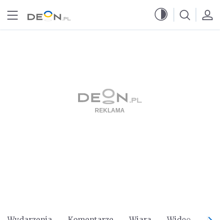
Przejdź do menu głównego
Przejdź do treści
Wydarzenia
Komentarze
Wiara
Wideo
Po 