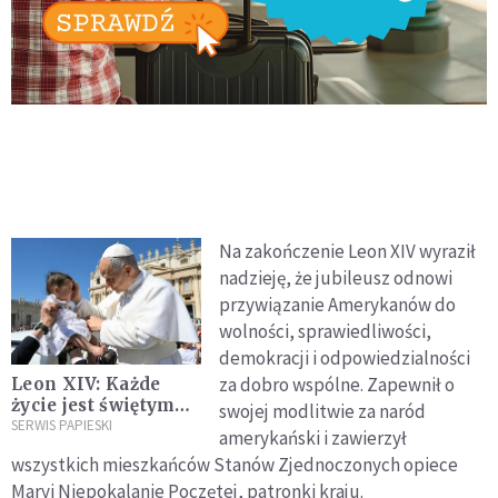
Na zakończenie Leon XIV wyraził
nadzieję, że jubileusz odnowi
przywiązanie Amerykanów do
wolności, sprawiedliwości,
demokracji i odpowiedzialności
za dobro wspólne. Zapewnił o
Leon XIV: Każde
życie jest świętym
swojej modlitwie za naród
darem. Papież
SERWIS PAPIESKI
amerykański i zawierzył
ogłosił intencję
wszystkich mieszkańców Stanów Zjednoczonych opiece
modlitewną na
Maryi Niepokalanie Poczętej, patronki kraju.
lipiec