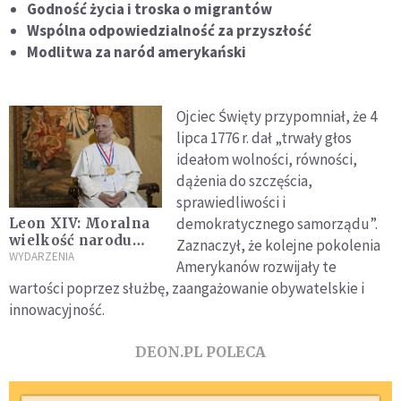
Godność życia i troska o migrantów
Wspólna odpowiedzialność za przyszłość
Modlitwa za naród amerykański
Ojciec Święty przypomniał, że 4
lipca 1776 r. dał „trwały głos
ideałom wolności, równości,
dążenia do szczęścia,
sprawiedliwości i
demokratycznego samorządu”.
Leon XIV: Moralna
wielkość narodu
Zaznaczył, że kolejne pokolenia
mierzy się troską o
WYDARZENIA
Amerykanów rozwijały te
życie każdego
wartości poprzez służbę, zaangażowanie obywatelskie i
człowieka
innowacyjność.
DEON.PL POLECA