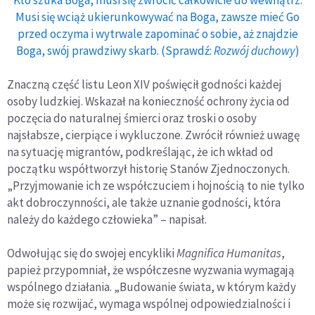
Kto szuka Boga, musi się zwrócić całkowicie do wewnątrz.
Musi się wciąż ukierunkowywać na Boga, zawsze mieć Go
przed oczyma i wytrwale zapominać o sobie, aż znajdzie
Boga, swój prawdziwy skarb. (Sprawdź:
Rozwój duchowy
)
Znaczną część listu Leon XIV poświęcił godności każdej
osoby ludzkiej. Wskazał na konieczność ochrony życia od
poczęcia do naturalnej śmierci oraz troski o osoby
najsłabsze, cierpiące i wykluczone. Zwrócił również uwagę
na sytuację migrantów, podkreślając, że ich wkład od
początku współtworzył historię Stanów Zjednoczonych.
„Przyjmowanie ich ze współczuciem i hojnością to nie tylko
akt dobroczynności, ale także uznanie godności, która
należy do każdego człowieka” – napisał.
Odwołując się do swojej encykliki
Magnifica Humanitas
,
papież przypomniał, że współczesne wyzwania wymagają
wspólnego działania. „Budowanie świata, w którym każdy
może się rozwijać, wymaga wspólnej odpowiedzialności i