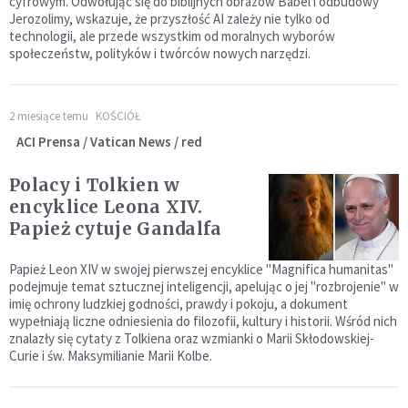
cyfrowym. Odwołując się do biblijnych obrazów Babel i odbudowy
Jerozolimy, wskazuje, że przyszłość AI zależy nie tylko od
technologii, ale przede wszystkim od moralnych wyborów
społeczeństw, polityków i twórców nowych narzędzi.
2 miesiące temu
KOŚCIÓŁ
ACI Prensa / Vatican News / red
Polacy i Tolkien w
encyklice Leona XIV.
Papież cytuje Gandalfa
Papież Leon XIV w swojej pierwszej encyklice "Magnifica humanitas"
podejmuje temat sztucznej inteligencji, apelując o jej "rozbrojenie" w
imię ochrony ludzkiej godności, prawdy i pokoju, a dokument
wypełniają liczne odniesienia do filozofii, kultury i historii. Wśród nich
znalazły się cytaty z Tolkiena oraz wzmianki o Marii Skłodowskiej-
Curie i św. Maksymilianie Marii Kolbe.