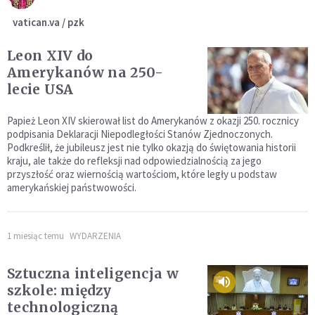
vatican.va / pzk
Leon XIV do
Amerykanów na 250-
lecie USA
Papież Leon XIV skierował list do Amerykanów z okazji 250. rocznicy
podpisania Deklaracji Niepodległości Stanów Zjednoczonych.
Podkreślił, że jubileusz jest nie tylko okazją do świętowania historii
kraju, ale także do refleksji nad odpowiedzialnością za jego
przyszłość oraz wiernością wartościom, które legły u podstaw
amerykańskiej państwowości.
1 miesiąc temu
WYDARZENIA
Sztuczna inteligencja w
szkole: między
technologiczną