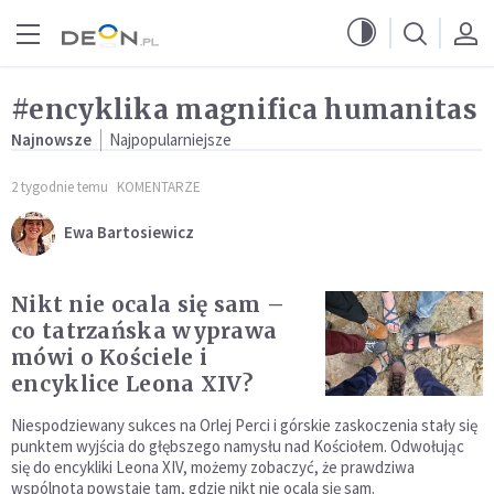
Przejdź do menu głównego
Przejdź do treści
#encyklika magnifica humanitas
Najnowsze
Najpopularniejsze
2 tygodnie temu
KOMENTARZE
Ewa Bartosiewicz
Nikt nie ocala się sam –
co tatrzańska wyprawa
mówi o Kościele i
encyklice Leona XIV?
Niespodziewany sukces na Orlej Perci i górskie zaskoczenia stały się
punktem wyjścia do głębszego namysłu nad Kościołem. Odwołując
się do encykliki Leona XIV, możemy zobaczyć, że prawdziwa
wspólnota powstaje tam, gdzie nikt nie ocala się sam.