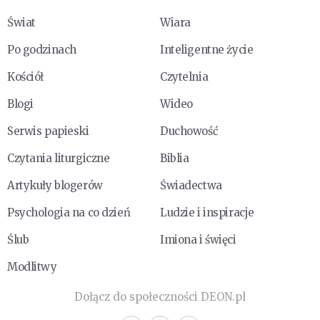
Świat
Wiara
Po godzinach
Inteligentne życie
Kościół
Czytelnia
Blogi
Wideo
Serwis papieski
Duchowość
Czytania liturgiczne
Biblia
Artykuły blogerów
Świadectwa
Psychologia na co dzień
Ludzie i inspiracje
Ślub
Imiona i święci
Modlitwy
Dołącz do społeczności DEON.pl