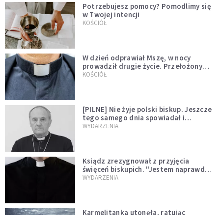
Potrzebujesz pomocy? Pomodlimy się
w Twojej intencji
KOŚCIÓŁ
W dzień odprawiał Mszę, w nocy
prowadził drugie życie. Przełożony
kazał mu opuścić zakon
KOŚCIÓŁ
[PILNE] Nie żyje polski biskup. Jeszcze
tego samego dnia spowiadał i
sprawował Mszę świętą
WYDARZENIA
Ksiądz zrezygnował z przyjęcia
święceń biskupich. "Jestem naprawdę
niegodny"
WYDARZENIA
Karmelitanka utonęła, ratując