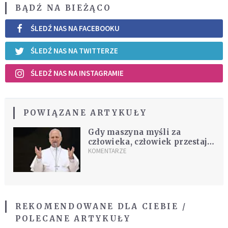
BĄDŹ NA BIEŻĄCO
ŚLEDŹ NAS NA FACEBOOKU
ŚLEDŹ NAS NA TWITTERZE
ŚLEDŹ NAS NA INSTAGRAMIE
POWIĄZANE ARTYKUŁY
Gdy maszyna myśli za
człowieka, człowiek przestaje
myśleć o sobie
KOMENTARZE
REKOMENDOWANE DLA CIEBIE /
POLECANE ARTYKUŁY