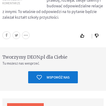
prawdę, rozwijać swoje talenty i
inteligencja nie
KOMENTARZE
budować odpowiedzialne relacje
podzieli się wiarą
z innymi. To właśnie od odpowiedzi na to pytanie będzie
zależał kształt szkoły przyszłości.
Tworzymy DEON.pl dla Ciebie
Tu możesz nas wesprzeć.
WSPOMÓŻ NAS