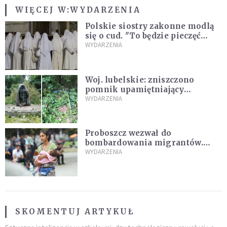
WIĘCEJ W:
WYDARZENIA
Polskie siostry zakonne modlą
się o cud. "To będzie pieczęć
Pana Boga dla naszej wiary"
WYDARZENIA
Woj. lubelskie: zniszczono
pomnik upamiętniający
żołnierzy UPA. Ambasada
WYDARZENIA
Ukrainy reaguje
Proboszcz wezwał do
bombardowania migrantów.
"Masowy ogień przeciwko
WYDARZENIA
najeźdźcom!"
SKOMENTUJ ARTYKUŁ