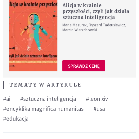
Alicja w krainie
przyszłości, czyli jak działa
sztuczna inteligencja
Maria Mazurek, Ryszard Tadeusiewicz,
Marcin Wierzchowski
SPRAWDŹ CENĘ
TEMATY W ARTYKULE
#ai
#sztuczna inteligencja
#leon xiv
#encyklika magnifica humanitas
#usa
#edukacja