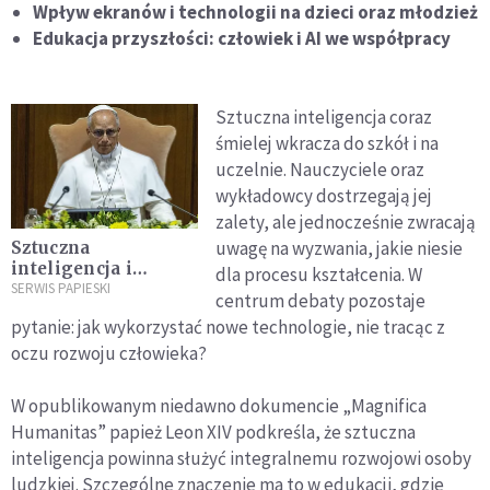
Wpływ ekranów i technologii na dzieci oraz młodzież
Edukacja przyszłości: człowiek i AI we współpracy
Sztuczna inteligencja coraz
śmielej wkracza do szkół i na
uczelnie. Nauczyciele oraz
wykładowcy dostrzegają jej
zalety, ale jednocześnie zwracają
uwagę na wyzwania, jakie niesie
Sztuczna
inteligencja i
dla procesu kształcenia. W
człowiek. Kto
SERWIS PAPIESKI
centrum debaty pozostaje
naprawdę sprawuje
pytanie: jak wykorzystać nowe technologie, nie tracąc z
kontrolę?
oczu rozwoju człowieka?
W opublikowanym niedawno dokumencie „Magnifica
Humanitas” papież Leon XIV podkreśla, że sztuczna
inteligencja powinna służyć integralnemu rozwojowi osoby
ludzkiej. Szczególne znaczenie ma to w edukacji, gdzie