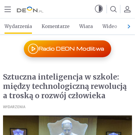
Przejdź do menu głównego
Przejdź do treści
Wydarzenia
Komentarze
Wiara
Wideo
Po 
Radio DEON Modlitwa
Sztuczna inteligencja w szkole:
między technologiczną rewolucją
a troską o rozwój człowieka
WYDARZENIA