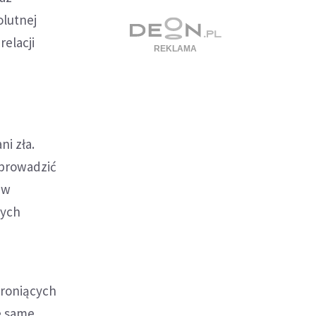
olutnej
relacji
ni zła.
 prowadzić
 w
wych
hroniących
e same