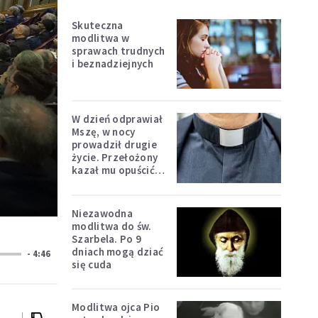
Skuteczna
modlitwa w
sprawach trudnych
i beznadziejnych
W dzień odprawiał
Mszę, w nocy
prowadził drugie
życie. Przełożony
kazał mu opuścić
zakon
Niezawodna
modlitwa do św.
Szarbela. Po 9
dniach mogą dziać
- 4:46
się cuda
Modlitwa ojca Pio