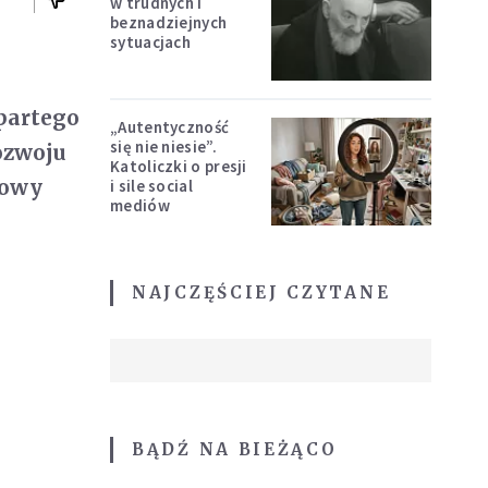
w trudnych i
beznadziejnych
sytuacjach
opartego
„Autentyczność
się nie niesie”.
ozwoju
Katoliczki o presji
dowy
i sile social
mediów
NAJCZĘŚCIEJ CZYTANE
BĄDŹ NA BIEŻĄCO