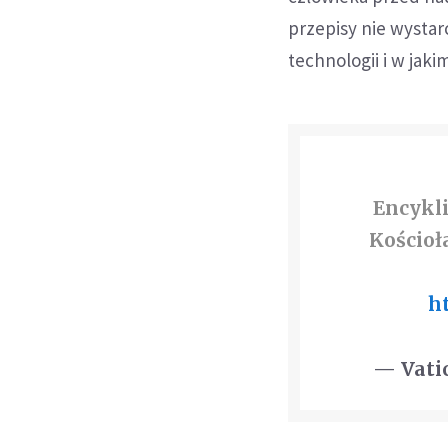
przepisy nie wystar
technologii i w jaki
Encykl
Kościoł
️
h
— Vati