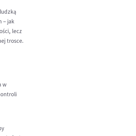
 ludzką
 – jak
ści, lecz
ej trosce.
h w
ontroli
by