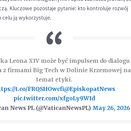
czą. Kluczowe pozostaje pytanie: kto kontroluje rozwój
m celu ją wykorzystuje.
ika Leona XIV może być impulsem do dialogu
a z firmami Big Tech w Dolinie Krzemowej n
temat etyki.
ttps://t.co/FRQSHOwcfi
@EpiskopatNews
pic.twitter.com/xfgoLy9WId
can News PL (@VaticanNewsPL)
May 26, 2026