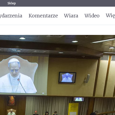
g
Sklep
Wię
darzenia
Komentarze
Wiara
Wideo