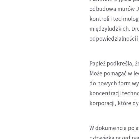
odbudowa murów Jer
kontroli i technolog
międzyludzkich. Dr
odpowiedzialności i
Papież podkreśla, że
Może pomagać w lec
do nowych form wyk
koncentracji techn
korporacji, które 
W dokumencie pojawi
człowieka przed na