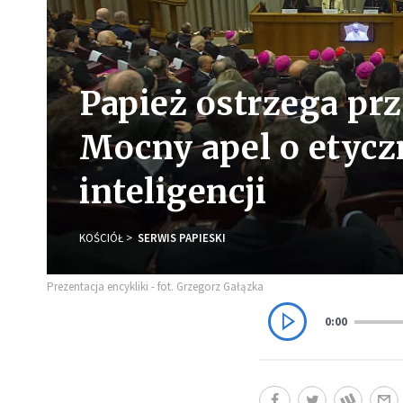
Papież ostrzega pr
Mocny apel o etycz
inteligencji
KOŚCIÓŁ
SERWIS PAPIESKI
Prezentacja encykliki - fot. Grzegorz Gałązka
0:00