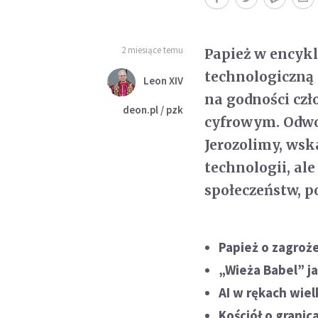
2 miesiące temu
Papież w encyk
technologiczną 
Leon XIV
na godności czł
deon.pl / pzk
cyfrowym. Odwoł
Jerozolimy, wska
technologii, a
społeczeństw, p
Papież o zagroże
„Wieża Babel” j
AI w rękach wiel
Kościół o grani