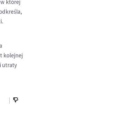
 w której
odkreśla,
i.
a
t kolejnej
 utraty