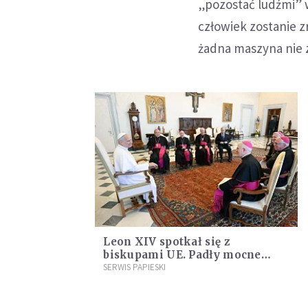
„pozostać ludźmi” w 
człowiek zostanie 
żadna maszyna nie z
Leon XIV spotkał się z
biskupami UE. Padły mocne
słowa o przyszłości Europy
SERWIS PAPIESKI