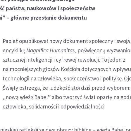
ść państw, naukowców i społeczeństw
i” – główne przesłanie dokumentu
Papież opublikował nowy dokument społeczny i swoją
encyklikę
Magnifica Humanitas,
poświęconą wyzwani
sztucznej inteligencji i cyfrowej rewolucji. To jeden z
najmocniejszych głosów Kościoła dotyczących wpływ
technologii na człowieka, społeczeństwo i politykę. Oj
Święty ostrzega, że ludzkość stoi dziś przed wybore
„nową wieżę Babel” albo tworzyć świat oparty na god
człowieka, solidarności i odpowiedzialności.
ieskiej refleksji są dwa obrazy biblijne – wieża Babel o