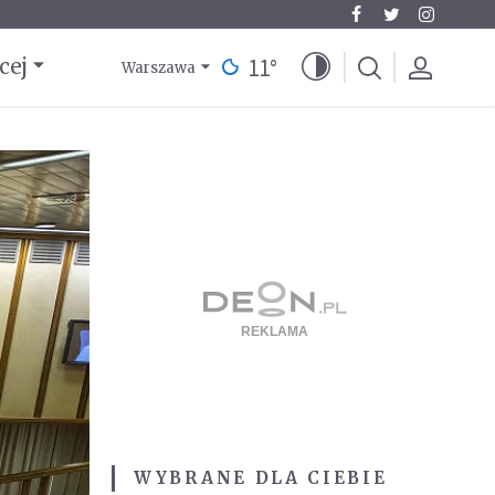
11
°
cej
Warszawa
WYBRANE DLA CIEBIE