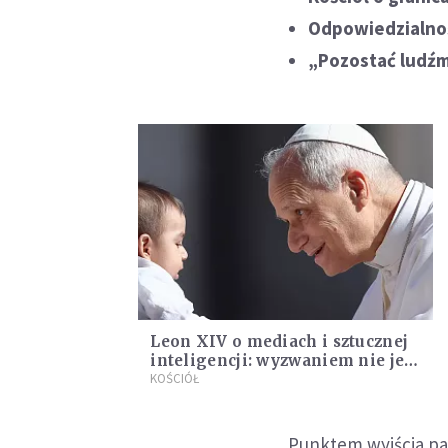
Odpowiedzialno
„Pozostać ludźm
Leon XIV o mediach i sztucznej
inteligencji: wyzwaniem nie jest
technologia, lecz człowiek
KOŚCIÓŁ
Punktem wyjścia pap