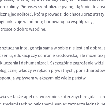
ozolimy. Pierwszy symbolizuje pychę, dążenie do abs
iczną jednolitość, która prowadzi do chaosu oraz utraty 
ugi pokazuje wspólnotę budowaną na współpracy,
 trosce o dobro wspólne.
 sztuczna inteligencja sama w sobie nie jest ani dobra, a
zeniu, edukacji czy ochronie środowiska, ale może też
luczenia i dehumanizacji. Szczególne zagrożenie widzi
ologicznej władzy w rękach prywatnych, ponadnarodo
dysponują wpływem większym niż wiele państw.
a się także apel o stworzenie skutecznych regulacji c
dużyciami technologicznymi. Papież zaznacza jednak, ż