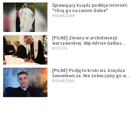
Śpiewający ksiądz podbija internet.
"Chcę go na swoim ślubie"
WYDARZENIA
[PILNE] Zmiany w archidiecezji
warszawskiej. Abp Adrian Galbas
wręczył dekrety nowym proboszczom
KOŚCIÓŁ
[PILNE] Podjęto kroki ws. księdza
Sawielewicza. Nie zobaczymy go w
mediach
WYDARZENIA