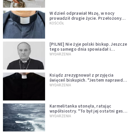
W dzień odprawiał Mszę, w nocy
prowadził drugie życie. Przełożony
kazał mu opuścić zakon
KOŚCIÓŁ
[PILNE] Nie żyje polski biskup. Jeszcze
tego samego dnia spowiadał i
sprawował Mszę świętą
WYDARZENIA
Ksiądz zrezygnował z przyjęcia
święceń biskupich. "Jestem naprawdę
niegodny"
WYDARZENIA
Karmelitanka utonęła, ratując
współsiostry. "To był jej ostatni gest
miłości"
WYDARZENIA