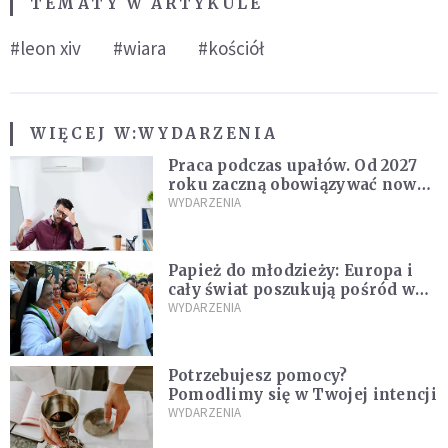
TEMATY W ARTYKULE
#leon xiv
#wiara
#kościół
WIĘCEJ W:
WYDARZENIA
Praca podczas upałów. Od 2027
roku zaczną obowiązywać nowe
przepisy
WYDARZENIA
Papież do młodzieży: Europa i
cały świat poszukują pośród was
nowych świętych
WYDARZENIA
Potrzebujesz pomocy?
Pomodlimy się w Twojej intencji
WYDARZENIA