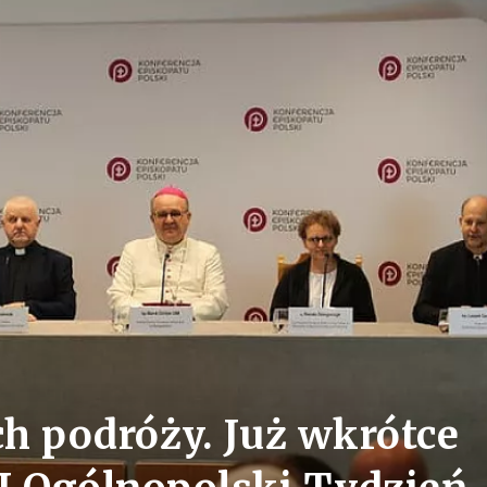
h podróży. Już wkrótce