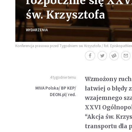
rozpocznie się XXV
św. Krzysztofa
WYDARZENIA
Konferencja prasowa przed Tygodniem sw. Krzysztofa / fot. EpiskopatNew
4 tygodnie temu
Wzmożony ruch 
łatwiej o błędy 
MIVA Polska/ BP KEP/
DEON.pl/ red.
wzajemnego szac
XXVI Ogólnopol
“Akcja św. Krzy
transportu dla 