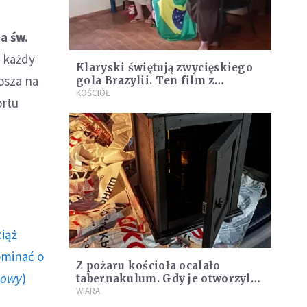
a św.
a każdy
Klaryski świętują zwycięskiego
osza na
gola Brazylii. Ten film z
zakonnicami obejrzały już
KOŚCIÓŁ
ortu
miliony
ciąż
ominać o
Z pożaru kościoła ocalało
howy
)
tabernakulum. Gdy je otworzyli,
"zapach świeżego chleba
WIARA
zdominował smród spalenizny"