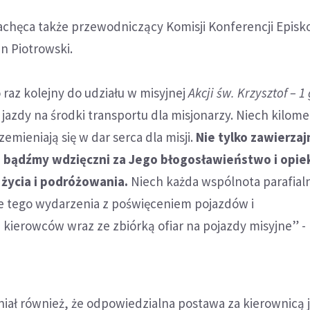
zachęca także przewodniczący Komisji Konferencji Episk
an Piotrowski.
 raz kolejny do udziału w misyjnej
Akcji św. Krzysztof – 1
 jazdy na środki transportu dla misjonarzy. Niech kilome
emieniają się w dar serca dla misji.
Nie tylko zawierza
e bądźmy wdzięczni za Jego błogosławieństwo i opie
życia i podróżowania.
Niech każda wspólnota parafial
ie tego wydarzenia z poświęceniem pojazdów i
kierowców wraz ze zbiórką ofiar na pojazdy misyjne” -
iał również, że odpowiedzialna postawa za kierownicą j