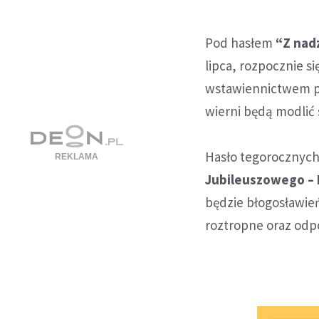
Pod hasłem
“Z nad
lipca, rozpocznie si
wstawiennictwem p
wierni będą modlić 
Hasło tegorocznyc
Jubileuszowego – 
będzie błogosławie
roztropne oraz odp