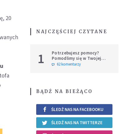
ę, 20
NAJCZĘŚCIEJ CZYTANE
owanych
Potrzebujesz pomocy?
1
Pomodlimy się w Twojej
intencji
62 komentarzy
ku
tofa
o
BĄDŹ NA BIEŻĄCO
ŚLEDŹ NAS NA FACEBOOKU
ŚLEDŹ NAS NA TWITTERZE