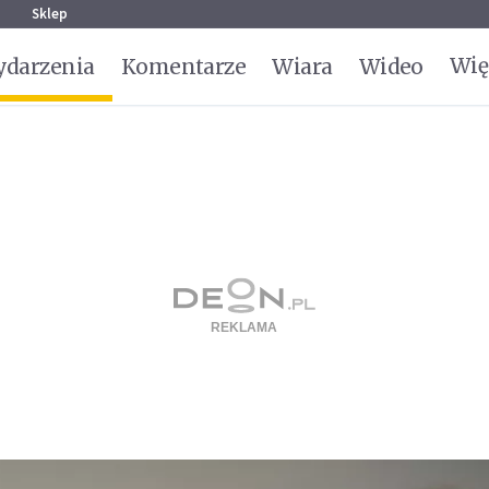
g
Sklep
Wię
darzenia
Komentarze
Wiara
Wideo