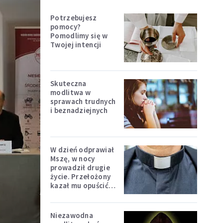
Potrzebujesz
pomocy?
Pomodlimy się w
Twojej intencji
Skuteczna
modlitwa w
sprawach trudnych
i beznadziejnych
W dzień odprawiał
Mszę, w nocy
prowadził drugie
życie. Przełożony
kazał mu opuścić
zakon
Niezawodna