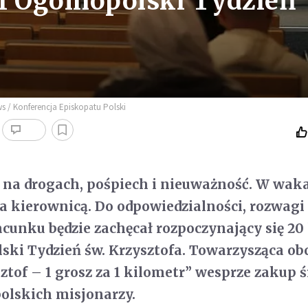
I Ogólnopolski Tydzień
s / Konferencja Episkopatu Polski
na drogach, pośpiech i nieuważność. W waka
za kierownicą. Do odpowiedzialności, rozwagi 
unku będzie zachęcał rozpoczynający się 20 
ski Tydzień św. Krzysztofa. Towarzysząca o
sztof – 1 grosz za 1 kilometr” wesprze zakup
polskich misjonarzy.