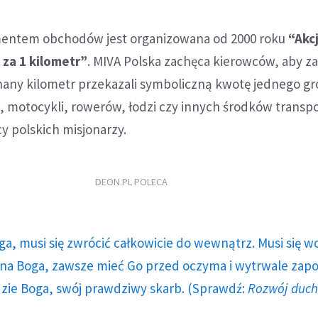
entem obchodów jest organizowana od 2000 roku
“Akcj
 za 1 kilometr”
. MIVA Polska zachęca kierowców, aby z
hany kilometr przekazali symboliczną kwotę jednego gr
motocykli, rowerów, łodzi czy innych środków transp
y polskich misjonarzy.
DEON.PL POLECA
ga, musi się zwrócić całkowicie do wewnątrz. Musi się w
a Boga, zawsze mieć Go przed oczyma i wytrwale zap
dzie Boga, swój prawdziwy skarb. (Sprawdź:
Rozwój duc