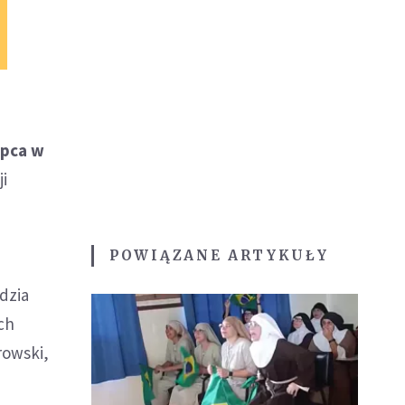
ipca w
ji
POWIĄZANE ARTYKUŁY
dzia
ch
rowski,