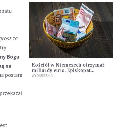
opatu
 grosz za
try
jmy Bogu
kę na
Kościół w Niemczech otrzymał
miliardy euro. Episkopat
na postara
opublikował nowe dane
WYDARZENIA
 przekazał
est