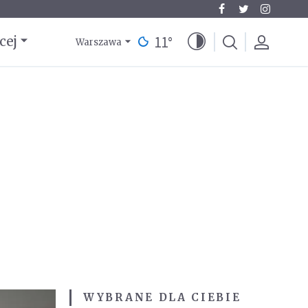
11
°
cej
Warszawa
WYBRANE DLA CIEBIE