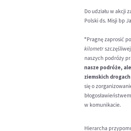
Do udziału w akcji 
Polski ds. Misji bp J
“Pragnę zaprosić po
kilometr
szczęśliwej
naszych podróży prz
nasze podróże, al
ziemskich drogach 
się o zorganizowan
błogosławieństwem 
w komunikacie.
Hierarcha przypomn