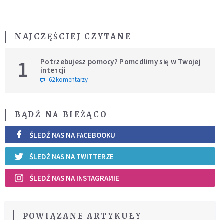
NAJCZĘŚCIEJ CZYTANE
1
Potrzebujesz pomocy? Pomodlimy się w Twojej
intencji
62 komentarzy
BĄDŹ NA BIEŻĄCO
ŚLEDŹ NAS NA FACEBOOKU
ŚLEDŹ NAS NA TWITTERZE
ŚLEDŹ NAS NA INSTAGRAMIE
POWIĄZANE ARTYKUŁY