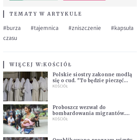
TEMATY W ARTYKULE
#burza
#tajemnica
#zniszczenie
#kapsuła
czasu
WIĘCEJ W:
KOŚCIÓŁ
Polskie siostry zakonne modlą
się o cud. "To będzie pieczęć
Pana Boga dla naszej wiary"
KOŚCIÓŁ
Proboszcz wezwał do
bombardowania migrantów.
"Masowy ogień przeciwko
KOŚCIÓŁ
najeźdźcom!"