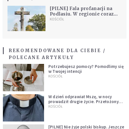
[PILNE] Fala profanacji na
Podlasiu. W regionie coraz
częściej pojawia się policja,
KOŚCIÓŁ
mieszkańcy są przerażeni
REKOMENDOWANE DLA CIEBIE /
POLECANE ARTYKUŁY
Potrzebujesz pomocy? Pomodlimy się
w Twojej intencji
KOŚCIÓŁ
W dzień odprawiał Mszę, w nocy
prowadził drugie życie. Przełożony
kazał mu opuścić zakon
KOŚCIÓŁ
[PILNE] Nie żyje polski biskup. Jeszcze