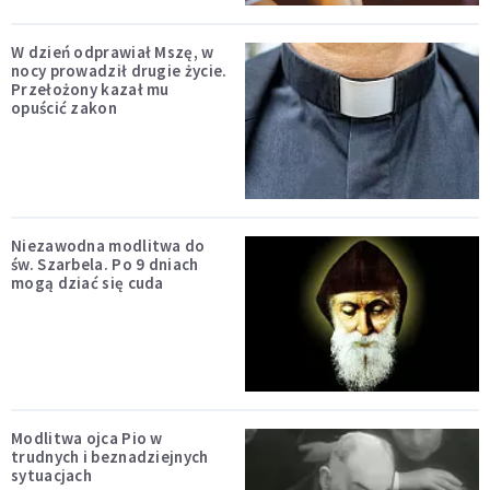
W dzień odprawiał Mszę, w
nocy prowadził drugie życie.
Przełożony kazał mu
opuścić zakon
Niezawodna modlitwa do
św. Szarbela. Po 9 dniach
mogą dziać się cuda
Modlitwa ojca Pio w
trudnych i beznadziejnych
sytuacjach