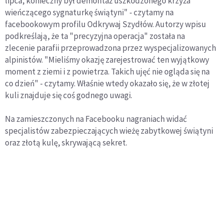
lipca, konieczny był demontaż uszkodzonego krzyża
wieńczącego sygnaturkę świątyni" - czytamy na
facebookowym profilu Odkrywaj Szydłów. Autorzy wpisu
podkreślają, że ta "precyzyjna operacja" została na
zlecenie parafii przeprowadzona przez wyspecjalizowanych
alpinistów. "Mieliśmy okazję zarejestrować ten wyjątkowy
moment z ziemi i z powietrza. Takich ujęć nie ogląda się na
co dzień" - czytamy. Właśnie wtedy okazało się, że w złotej
kuli znajduje się coś godnego uwagi.
Na zamieszczonych na Facebooku nagraniach widać
specjalistów zabezpieczających wieżę zabytkowej świątyni
oraz złotą kulę, skrywającą sekret.